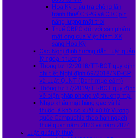
Hoa Kỳ điều tra chống lẩn
tránh thuế CBPG và CTC pin
năng lượng mặt trời
Thuế CBPG đối với sản phẩm
mật ong của Việt Nam XK
sang Hoa Kỳ
Các Nghị định hướng dẫn Luật quản
lý ngoại thương
Thông tư 12/2018/TT-BCT quy định
chi tiết Nghị định 69/2018/NĐ-CP
và Luật QLNT (Danh mục cấm)
Thông tư 37/2019/TT-BCT quy định
về biện pháp phòng vệ thương mại
Nhập khẩu mặt hàng gạo và lá
thuốc lá khô có xuất xứ từ Vương
quốc Campuchia theo hạn ngạch
thuế quan năm 2023 và năm 2024
Luật quản lý thuế