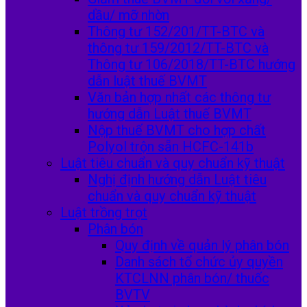
dầu/ mỡ nhờn
Thông tư 152/201/TT-BTC và
thông tư 159/2012/TT-BTC và
Thông tư 106/2018/TT-BTC hướng
dẫn luật thuế BVMT
Văn bản hợp nhất các thông tư
hướng dẫn Luật thuế BVMT
Nộp thuế BVMT cho hợp chất
Polyol trộn sẵn HCFC-141b
Luật tiêu chuẩn và quy chuẩn kỹ thuật
Nghị định hướng dẫn Luật tiêu
chuẩn và quy chuẩn kỹ thuật
Luật trồng trọt
Phân bón
Quy định về quản lý phân bón
Danh sách tổ chức ủy quyền
KTCLNN phân bón/ thuốc
BVTV