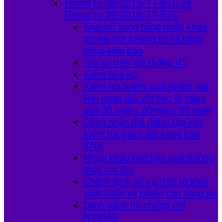
Thông tư 38/2015/TT-BTC và
Thông tư 39/2018/TT-BTC
Khai bổ sung hàng nhập khẩu
do sai sót chứng từ và hàng
chưa khai báo
Trừ lùi trên Hệ thống V5
Kiểm hóa hộ
Kiểm tra/kiểm soát/giám sát
Hải quan đối với các lô hàng
quá 30 ngày/ 60ngày/ 90 ngày
Công nhận địa điểm tập kết
kiểm tra giám sát hàng hóa
XNK
Nhập khẩu phế liệu qua đường
thủy nội địa
Chênh lệch số kg trên tờ khai
xuất khẩu và phiếu cân hàng air
Danh sách thi chứng chỉ
NVKHQ