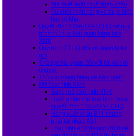
Mã thuế suất thuế nhập khẩu
Từ chối nhận hàng và thực hiện
hủy tờ khai
Quyết định 1966/QĐ-TCHQ về quy
trình thủ tục Hải quan hàng hóa
XNK
Quy trình TTHQ đối với hành lý ký
gửi
Thủ tục hải quan đối với tài sản di
chuyển
Thủ tục mang hàng về bảo quản
Mã loại hình XNK
Bảng mã loại hình XNK
Hướng dẫn mã loại hình theo
Quyết định 1357/QĐ-TCHQ
Hàng xuất khẩu B11 nhưng
phải tái nhập A31
Loại hình A42 đã nộp đủ thuế
sau đó tái xuất B13 thì hoàn