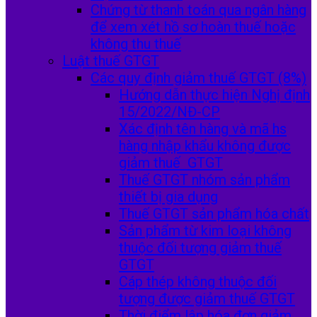
Chứng từ thanh toán qua ngân hàng
để xem xét hồ sơ hoàn thuế hoặc
không thu thuế
Luật thuế GTGT
Các quy định giảm thuế GTGT (8%)
Hướng dẫn thực hiện Nghị định
15/2022/NĐ-CP
Xác định tên hàng và mã hs
hàng nhập khẩu không được
giảm thuế GTGT
Thuế GTGT nhóm sản phẩm
thiết bị gia dụng
Thuế GTGT sản phẩm hóa chất
Sản phẩm từ kim loại không
thuộc đối tượng giảm thuế
GTGT
Cáp thép không thuộc đối
tượng được giảm thuế GTGT
Thời điểm lập hóa đơn giảm