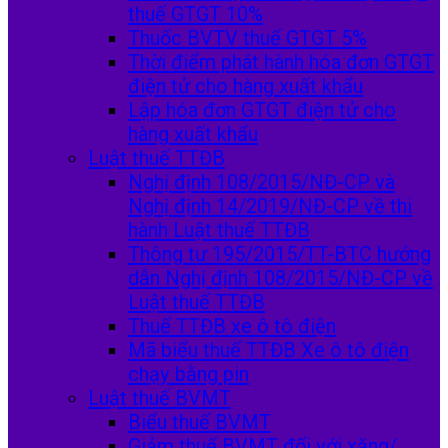
thuế GTGT 10%
Thuốc BVTV thuế GTGT 5%
Thời điểm phát hành hóa đơn GTGT
điện tử cho hàng xuất khẩu
Lập hóa đơn GTGT điện tử cho
hàng xuất khẩu
Luật thuế TTĐB
Nghị định 108/2015/NĐ-CP và
Nghị định 14/2019/NĐ-CP về thi
hành Luật thuế TTĐB
Thông tư 195/2015/TT-BTC hướng
dẫn Nghị định 108/2015/NĐ-CP về
Luật thuế TTĐB
Thuế TTĐB xe ô tô điện
Mã biểu thuế TTĐB Xe ô tô điện
chạy bằng pin
Luật thuế BVMT
Biểu thuế BVMT
Giảm thuế BVMT đối với xăng/