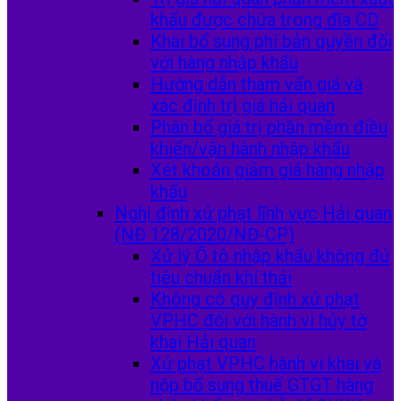
khẩu được chứa trong đĩa CD
Khai bổ sung phí bản quyền đối
với hàng nhập khẩu
Hướng dẫn tham vấn giá và
xác định trị giá hải quan
Phân bổ giá trị phần mềm điều
khiển/vận hành nhập khẩu
Xét khoản giảm giá hàng nhập
khẩu
Nghị định xử phạt lĩnh vực Hải quan
(NĐ 128/2020/NĐ-CP)
Xử lý Ô tô nhập khẩu không đủ
tiêu chuẩn khí thải
Không có quy định xử phạt
VPHC đối với hành vi hủy tờ
khai Hải quan
Xử phạt VPHC hành vi khai và
nộp bổ sung thuế GTGT hàng