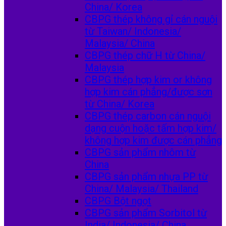
China/ Korea
CBPG thép không gỉ cán nguội
từ Taiwan/ Indonesia/
Malaysia/ China
CBPG thép chữ H từ China/
Malaysia
CBPG thép hợp kim or không
hợp kim cán phẳng/được sơn
từ China/ Korea
CBPG thép carbon cán nguội
dạng cuộn hoặc tấm hợp kim/
không hợp kim được cán phẳng
CBPG sản phẩm nhôm từ
China
CBPG sản phẩm nhựa PP từ
China/ Malaysia/ Thailand
CBPG Bột ngọt
CBPG sản phẩm Sorbitol từ
India/ Indonesia/ China