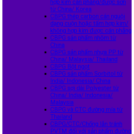
hợp kim cán phẳng/được sơn
từ China/ Korea
CBPG thép carbon cán nguội
dạng cuộn hoặc tấm hợp kim/
không hợp kim được cán phẳng
CBPG sản phẩm nhôm từ
China
CBPG sản phẩm nhựa PP từ
China/ Malaysia/ Thailand
CBPG Bột ngọt
CBPG sản phẩm Sorbitol từ
India/ Indonesia/ China
CBPG sợi dài Polyester từ
China/ India/ Indonesia/
Malaysia
CBPG và CTC đường mía từ
Thailand
CBPG/CTC/Chống lẫn tránh
PVTM đối với sản phẩm đường