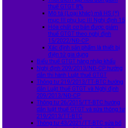
thuế GTGT 8%
Mô tả (Loại khác) mã HS (*)
mục III phụ lục III Nghị định 15
Hóa chất cơ bản được giảm
thuế GTGT theo nghị định
15/2022/NĐ-CP
Xác định sản phẩm là thiết bị
điện tử gia dụng
Biểu thuế GTGT hàng nhập khẩu
Nghị định 209/2013/NĐ-CP hướng
dẫn thi hành Luật thuế GTGT
Thông tư 219/2013/TT-BTC hướng
dẫn Luật thuế GTGT và Nghị định
209/2013/NĐ-CP
Thông tư 26/2015/TT-BTC hướng
dẫn luật thuế GTGT và sửa thông tư
219/2013/TT-BTC
Thông tư 43/2021/TT-BTC sửa bổ