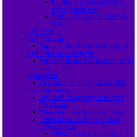
Xử phạt vi phạm hành chính
lĩnh vực phân bón
Thuế tự vệ phân bón DAP và
MAP
Luật thú y
Luật thủy sản
Nghị định hướng dẫn Luật thủy sản
Luật trọng tài thương mại
Nghị định hướng dẫn Luật trọng tài
thương mại
Bộ công an
Danh mục hàng nhóm 2 của BCA
Bộ công thương
Hiệu suất năng lượng/ Dán nhãn
năng lượng
Nhập khẩu bình khí qua sử dụng
Thuế CBPG/ Thuế tự vệ/ Thuế
chống trợ cấp
CBPG thép mạ (tôn mạ) từ