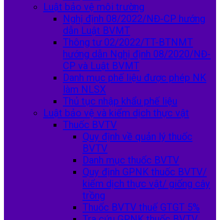
Luật bảo vệ môi trường
Nghị định 08/2022/NĐ-CP hướng
dẫn Luật BVMT
Thông tư 02/2022/TT-BTNMT
hướng dẫn Nghị định 08/2020/NĐ-
CP và Luật BVMT
Danh mục phế liệu được phép NK
làm NLSX
Thủ tục nhập khẩu phế liệu
Luật bảo vệ và kiểm dịch thực vật
Thuốc BVTV
Quy định về quản lý thuốc
BVTV
Danh mục thuốc BVTV
Quy định GPNK thuốc BVTV/
kiểm dịch thực vật/ giống cây
trồng
Thuốc BVTV thuế GTGT 5%
Tra cứu GPNK thuốc BVTV