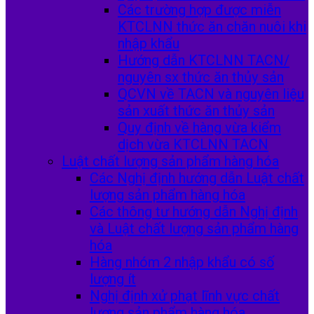
Các trường hợp được miễn
KTCLNN thức ăn chăn nuôi khi
nhập khẩu
Hướng dẫn KTCLNN TACN/
nguyên sx thức ăn thủy sản
QCVN về TACN và nguyên liệu
sản xuất thức ăn thủy sản
Quy định về hàng vừa kiểm
dịch vừa KTCLNN TACN
Luật chất lượng sản phẩm hàng hóa
Các Nghị định hướng dẫn Luật chất
lượng sản phẩm hàng hóa
Các thông tư hướng dẫn Nghị định
và Luật chất lượng sản phẩm hàng
hóa
Hàng nhóm 2 nhập khẩu có số
lượng ít
Nghị định xử phạt lĩnh vực chất
lượng sản phẩm hàng hóa