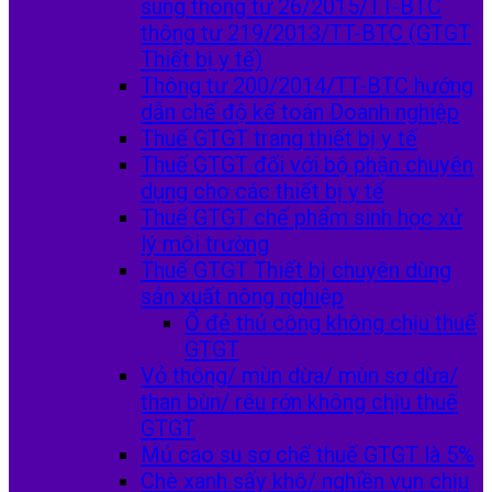
sung thông tư 26/2015/TT-BTC
thông tư 219/2013/TT-BTC (GTGT
Thiết bị y tế)
Thông tư 200/2014/TT-BTC hướng
dẫn chế độ kế toán Doanh nghiệp
Thuế GTGT trang thiết bị y tế
Thuế GTGT đối với bộ phận chuyên
dụng cho các thiết bị y tế
Thuế GTGT chế phẩm sinh học xử
lý môi trường
Thuế GTGT Thiết bị chuyên dùng
sản xuất nông nghiệp
Ổ đẻ thủ công không chịu thuế
GTGT
Vỏ thông/ mùn dừa/ mùn sơ dừa/
than bùn/ rêu rớn không chịu thuế
GTGT
Mủ cao su sơ chế thuế GTGT là 5%
Chè xanh sấy khô/ nghiền vụn chịu