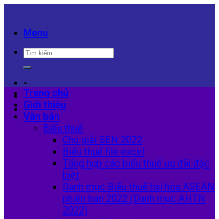
Skip
to
content
Menu
-
Trang chủ
Giới thiệu
-
Văn bản
Biểu thuế
Chú giải SEN 2022
Biểu thuế file excel
Tổng hợp các biểu thuế ưu đãi đặc
biệt
Danh mục Biểu thuế hài hòa ASEAN
phiên bản 2022 (Danh mục AHTN
2022)