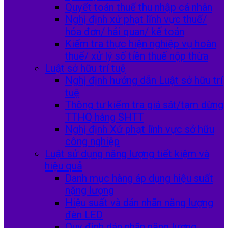
Quyết toán thuế thu nhập cá nhân
Nghị định xử phạt lĩnh vực thuế/
hóa đơn/ hải quan/ kế toán
Kiểm tra thực hiện nghiệp vụ hoàn
thuế/ xử lý số tiền thuế nộp thừa
Luật sở hữu trí tuệ
Nghị định hướng dẫn Luật sở hữu trí
tuệ
Thông tư kiểm tra giá sát/tạm dừng
TTHQ hàng SHTT
Nghị định Xử phạt lĩnh vực sở hữu
công nghiệp
Luật sử dụng năng lượng tiết kiệm và
hiệu quả
Danh mục hàng áp dụng hiệu suất
nặng lượng
Hiệu suất và dán nhãn năng lượng
đèn LED
Quy định dán nhãn năng lượng