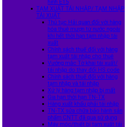
hình E15
TẠM XUẤT TÁI NHẬP/ TẠM NHẬP
TÁI XUẤT
Thủ tục Hải quan đối với hàng
hóa thuê mượn từ nước ngoài
khi hết thời hạn tạm nhập tái
xuất
Chính sách thuế đối với hàng
tạm xuất tái nhập cho thuê
Vướng mắc Tờ khai tái xuất/
tái nhập do thay đổi HS code
Chính sách thuế đối với hàng
tạm nhập và tái nhập
Xử lý hàng tạm nhập bị mất
Gia hạn thời hạn TN-TX
Hàng xuất khẩu phải tái nhập
TN-TX sửa chữa bảo hành sản
phẩm CNTT đã qua sử dụng
Máy móc/thiết bị tạm xuất tái