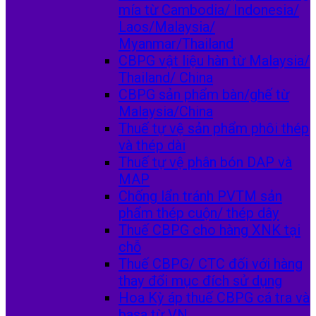
mía từ Cambodia/ Indonesia/
Laos/Malaysia/
Myanmar/Thailand
CBPG vật liệu hàn từ Malaysia/
Thailand/ China
CBPG sản phẩm bàn/ghế từ
Malaysia/China
Thuế tự vệ sản phẩm phôi thép
và thép dài
Thuế tự vệ phân bón DAP và
MAP
Chống lẩn tránh PVTM sản
phẩm thép cuộn/ thép dây
Thuế CBPG cho hàng XNK tại
chỗ
Thuế CBPG/ CTC đối với hàng
thay đổi mục đích sử dụng
Hoa Kỳ áp thuế CBPG cá tra và
basa từ VN