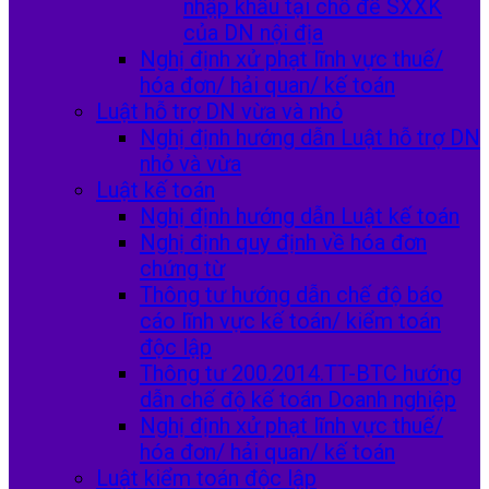
nhập khẩu tại chỗ để SXXK
của DN nội địa
Nghị định xử phạt lĩnh vực thuế/
hóa đơn/ hải quan/ kế toán
Luật hỗ trợ DN vừa và nhỏ
Nghị định hướng dẫn Luật hỗ trợ DN
nhỏ và vừa
Luật kế toán
Nghị định hướng dẫn Luật kế toán
Nghị định quy định về hóa đơn
chứng từ
Thông tư hướng dẫn chế độ báo
cáo lĩnh vực kế toán/ kiểm toán
độc lập
Thông tư 200.2014.TT-BTC hướng
dẫn chế độ kế toán Doanh nghiệp
Nghị định xử phạt lĩnh vực thuế/
hóa đơn/ hải quan/ kế toán
Luật kiểm toán độc lập