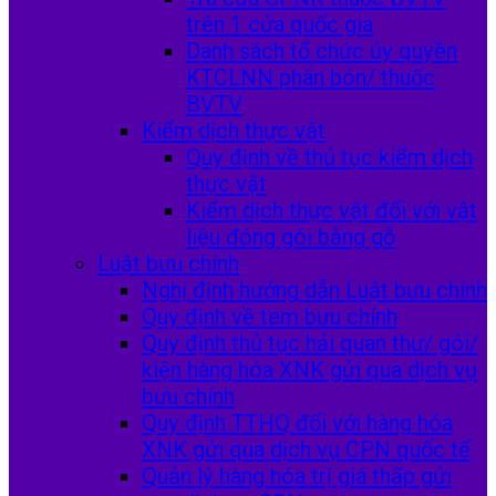
trên 1 cửa quốc gia
Danh sách tổ chức ủy quyền
KTCLNN phân bón/ thuốc
BVTV
Kiểm dịch thực vật
Quy định về thủ tục kiểm dịch
thực vật
Kiểm dịch thực vật đối với vật
liệu đóng gói bằng gỗ
Luật bưu chính
Nghị định hướng dẫn Luật bưu chính
Quy định về tem bưu chính
Quy định thủ tục hải quan thư/ gói/
kiện hàng hóa XNK gửi qua dịch vụ
bưu chính
Quy định TTHQ đối với hàng hóa
XNK gửi qua dịch vụ CPN quốc tế
Quản lý hàng hóa trị giá thấp gửi