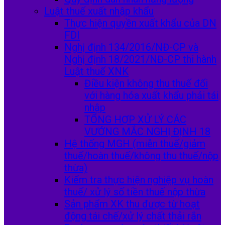
Luật thuế xuất nhập khẩu
Thực hiện quyền xuất khẩu của DN
FDI
Nghị định 134/2016/NĐ-CP và
Nghị định 18/2021/NĐ-CP thi hành
Luật thuế XNK
Điều kiện không thu thuế đối
với hàng hóa xuất khẩu phải tái
nhập
TỔNG HỢP XỬ LÝ CÁC
VƯỚNG MẮC NGHỊ ĐỊNH 18
Hệ thống MGH (miễn thuế/giảm
thuế/hoàn thuế/không thu thuế/nộp
thừa)
Kiểm tra thực hiện nghiệp vụ hoàn
thuế/ xử lý số tiền thuế nộp thừa
Sản phẩm XK thu được từ hoạt
động tái chế/xử lý chất thải rắn