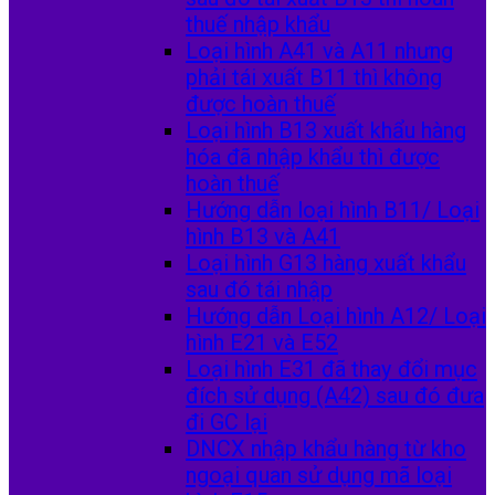
thuế nhập khẩu
Loại hình A41 và A11 nhưng
phải tái xuất B11 thì không
được hoàn thuế
Loại hình B13 xuất khẩu hàng
hóa đã nhập khẩu thì được
hoàn thuế
Hướng dẫn loại hình B11/ Loại
hình B13 và A41
Loại hình G13 hàng xuất khẩu
sau đó tái nhập
Hướng dẫn Loại hình A12/ Loại
hình E21 và E52
Loại hình E31 đã thay đổi mục
đích sử dụng (A42) sau đó đưa
đi GC lại
DNCX nhập khẩu hàng từ kho
ngoại quan sử dụng mã loại