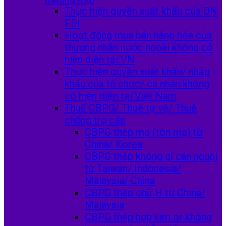
Thực hiện quyền xuất khẩu của DN
FDI
Hoạt động mua bán hàng hóa của
thương nhân nước ngoài không có
hiện diện tại VN
Thực hiện quyền xuất khẩu/ nhập
khẩu của tổ chức/ cá nhân không
có hiện diện tại Việt Nam
Thuế CBPG/ Thuế tự vệ/ Thuế
chống trợ cấp
CBPG thép mạ (tôn mạ) từ
China/ Korea
CBPG thép không gỉ cán nguội
từ Taiwan/ Indonesia/
Malaysia/ China
CBPG thép chữ H từ China/
Malaysia
CBPG thép hợp kim or không