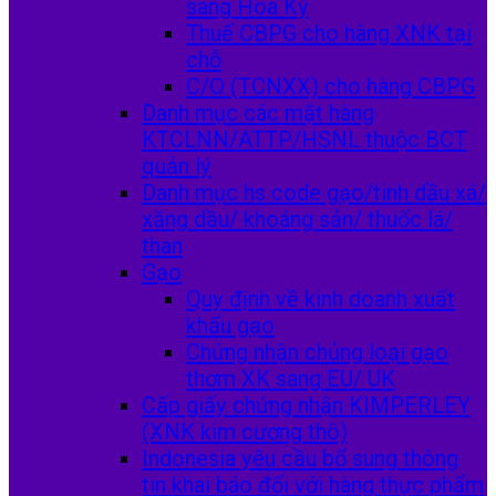
sang Hoa Kỳ
Thuế CBPG cho hàng XNK tại
chỗ
C/O (TCNXX) cho hàng CBPG
Danh mục các mặt hàng
KTCLNN/ATTP/HSNL thuộc BCT
quản lý
Danh mục hs code gạo/tinh dầu xá/
xăng dầu/ khoáng sản/ thuốc lá/
than
Gạo
Quy định về kinh doanh xuất
khẩu gạo
Chứng nhận chủng loại gạo
thơm XK sang EU/ UK
Cấp giấy chứng nhận KIMPERLEY
(XNK kim cương thô)
Indonesia yêu cầu bổ sung thông
tin khai báo đối với hàng thực phẩm