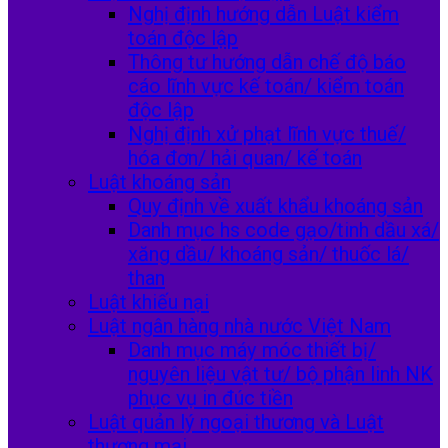
Nghị định hướng dẫn Luật kiểm
toán độc lập
Thông tư hướng dẫn chế độ báo
cáo lĩnh vực kế toán/ kiểm toán
độc lập
Nghị định xử phạt lĩnh vực thuế/
hóa đơn/ hải quan/ kế toán
Luật khoáng sản
Quy định về xuất khẩu khoáng sản
Danh mục hs code gạo/tinh dầu xá/
xăng dầu/ khoáng sản/ thuốc lá/
than
Luật khiếu nại
Luật ngân hàng nhà nước Việt Nam
Danh mục máy móc thiết bị/
nguyên liệu vật tư/ bộ phận linh NK
phục vụ in đúc tiền
Luật quản lý ngoại thương và Luật
thương mại