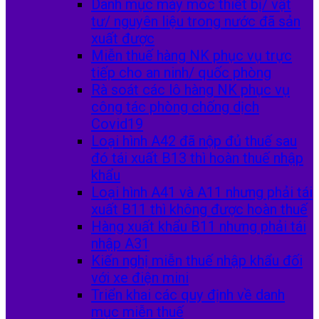
Danh mục máy móc thiết bị/ vật
tư/ nguyên liệu trong nước đã sản
xuất được
Miễn thuế hàng NK phục vụ trực
tiếp cho an ninh/ quốc phòng
Rà soát các lô hàng NK phục vụ
công tác phòng chống dịch
Covid19
Loại hình A42 đã nộp đủ thuế sau
đó tái xuất B13 thì hoàn thuế nhập
khẩu
Loại hình A41 và A11 nhưng phải tái
xuất B11 thì không được hoàn thuế
Hàng xuất khẩu B11 nhưng phải tái
nhập A31
Kiến nghị miễn thuế nhập khẩu đối
với xe điện mini
Triển khai các quy định về danh
mục miễn thuế