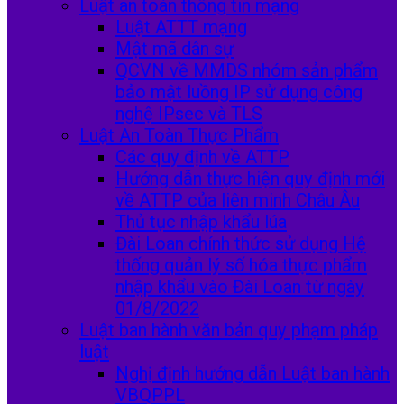
Luật an toàn thông tin mạng
Luật ATTT mạng
Mật mã dân sự
QCVN về MMDS nhóm sản phẩm
bảo mật luồng IP sử dụng công
nghệ IPsec và TLS
Luật An Toàn Thực Phẩm
Các quy định về ATTP
Hướng dẫn thực hiện quy định mới
về ATTP của liên minh Châu Âu
Thủ tục nhập khẩu lúa
Đài Loan chính thức sử dụng Hệ
thống quản lý số hóa thực phẩm
nhập khẩu vào Đài Loan từ ngày
01/8/2022
Luật ban hành văn bản quy phạm pháp
luật
Nghị định hướng dẫn Luật ban hành
VBQPPL