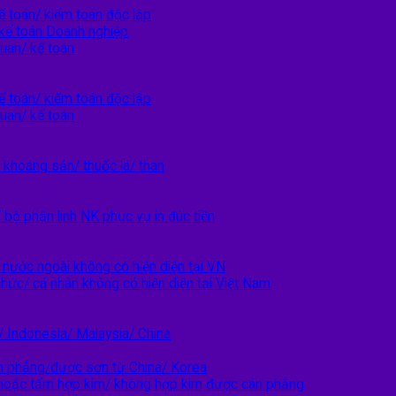
ế toán/ kiểm toán độc lập
kế toán Doanh nghiệp
quan/ kế toán
ế toán/ kiểm toán độc lập
quan/ kế toán
khoáng sản/ thuốc lá/ than
 bộ phận linh NK phục vụ in đúc tiền
nước ngoài không có hiện diện tại VN
hức/ cá nhân không có hiện diện tại Việt Nam
 Indonesia/ Malaysia/ China
n phẳng/được sơn từ China/ Korea
hoặc tấm hợp kim/ không hợp kim được cán phẳng