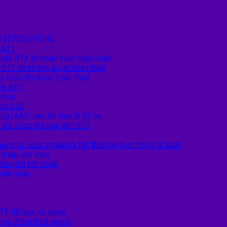
nh 1357/QĐ-TCHQ
 A31
xuất B13 thì hoàn thuế nhập khẩu
t B11 thì không được hoàn thuế
p khẩu thì được hoàn thuế
và A41
 nhập
 và E52
ng (A42) sau đó đưa đi GC lại
 sử dụng mã loại hình E15
ượn từ nước ngoài khi hết thời hạn tạm nhập tái xuất
i nhập cho thuê
 thay đổi HS code
 tái nhập
TT đã qua sử dụng
o hợp đồng thuê mượn