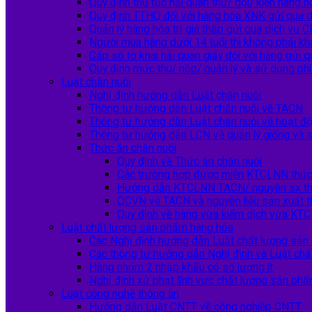
Quy định thủ tục hải quan thư/ gói/ kiện hàng 
Quy định TTHQ đối với hàng hóa XNK gửi qua 
Quản lý hàng hóa trị giá thấp gửi qua dịch vụ 
Người mua hàng dưới 14 tuổi thì không phải kh
Cấp số tờ khai hải quan giấy đối với hàng gửi
Quy định mức thu/ nộp/ quản lý và sử dụng phí
Luật chăn nuôi
Nghị định hướng dẫn Luật chăn nuôi
Thông tư hướng dẫn Luật chăn nuôi về TACN
Thông tư hướng dẫn Luật chăn nuôi về hoạt độ
Thông tư hướng dẫn LCN về quản lý giống và 
Thức ăn chăn nuôi
Quy định về Thức ăn chăn nuôi
Các trường hợp được miễn KTCLNN thức 
Hướng dẫn KTCLNN TACN/ nguyên sx th
QCVN về TACN và nguyên liệu sản xuất t
Quy định về hàng vừa kiểm dịch vừa K
Luật chất lượng sản phẩm hàng hóa
Các Nghị định hướng dẫn Luật chất lượng sản
Các thông tư hướng dẫn Nghị định và Luật ch
Hàng nhóm 2 nhập khẩu có số lượng ít
Nghị định xử phạt lĩnh vực chất lượng sản ph
Luật công nghệ thông tin
Hướng dẫn Luật CNTT về công nghiệp CNTT