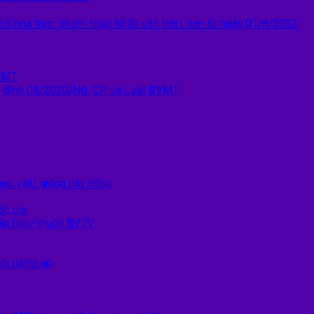
ý số hóa thực phẩm nhập khẩu vào Đài Loan từ ngày 01/8/2022
VMT
 định 08/2020/NĐ-CP và Luật BVMT
ực vật/ giống cây trồng
ốc gia
ân bón/ thuốc BVTV
gói bằng gỗ