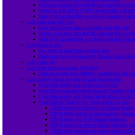
Thông tư hướng dẫn chế độ báo cáo lĩnh vực k
Thông tư 200.2014.TT-BTC hướng dẫn chế độ 
Nghị định xử phạt lĩnh vực thuế/ hóa đơn/ hải 
Luật kiểm toán độc lập
Nghị định hướng dẫn Luật kiểm toán độc lập
Thông tư hướng dẫn chế độ báo cáo lĩnh vực k
Nghị định xử phạt lĩnh vực thuế/ hóa đơn/ hải 
Luật khoáng sản
Quy định về xuất khẩu khoáng sản
Danh mục hs code gạo/tinh dầu xá/ xăng dầu/ 
Luật khiếu nại
Luật ngân hàng nhà nước Việt Nam
Danh mục máy móc thiết bị/ nguyên liệu vật tư/
Luật quản lý ngoại thương và Luật thương mại
Thực hiện quyền xuất khẩu của DN FDI
Hoạt động mua bán hàng hóa của thương nhân 
Thực hiện quyền xuất khẩu/ nhập khẩu của tổ c
Thuế CBPG/ Thuế tự vệ/ Thuế chống trợ cấp
CBPG thép mạ (tôn mạ) từ China/ Korea
CBPG thép không gỉ cán nguội từ Taiwan/
CBPG thép chữ H từ China/ Malaysia
CBPG thép hợp kim or không hợp kim cá
CBPG thép carbon cán nguội dạng cuộn 