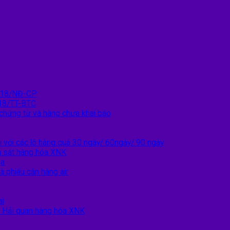
2018/NĐ-CP
18/TT-BTC
 chứng từ và hàng chưa khai báo
i với các lô hàng quá 30 ngày/ 60ngày/ 90 ngày
m sát hàng hóa XNK
ịa
à phiếu cân hàng air
ai
c Hải quan hàng hóa XNK