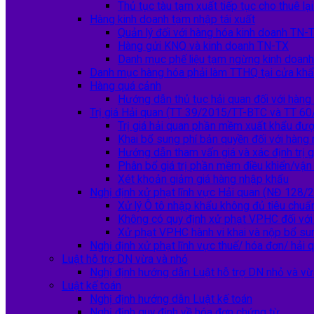
Thủ tục tàu tạm xuất tiếp tục cho thuê lại
Hàng kinh doanh tạm nhập tái xuất
Quản lý đối với hàng hóa kinh doanh TN-
Hàng gửi KNQ và kinh doanh TN-TX
Danh mục phế liệu tạm ngừng kinh doan
Danh mục hàng hóa phải làm TTHQ tại cửa kh
Hàng quá cảnh
Hướng dẫn thủ tục hải quan đối với hàng
Trị giá Hải quan (TT 39/2015/TT-BTC và TT 6
Trị giá hải quan phần mềm xuất khẩu đư
Khai bổ sung phí bản quyền đối với hàng
Hướng dẫn tham vấn giá và xác định trị g
Phân bổ giá trị phần mềm điều khiển/vậ
Xét khoản giảm giá hàng nhập khẩu
Nghị định xử phạt lĩnh vực Hải quan (NĐ 128
Xử lý Ô tô nhập khẩu không đủ tiêu chuẩn
Không có quy định xử phạt VPHC đối với 
Xử phạt VPHC hành vi khai và nộp bổ su
Nghị định xử phạt lĩnh vực thuế/ hóa đơn/ hải 
Luật hỗ trợ DN vừa và nhỏ
Nghị định hướng dẫn Luật hỗ trợ DN nhỏ và vừ
Luật kế toán
Nghị định hướng dẫn Luật kế toán
Nghị định quy định về hóa đơn chứng từ