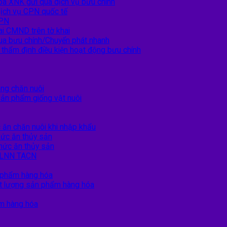
hóa XNK gửi qua dịch vụ bưu chính
dịch vụ CPN quốc tế
CPN
ai CMND trên tờ khai
 qua bưu chính/Chuyển phát nhanh
 thẩm định điều kiện hoạt động bưu chính
ng chăn nuôi
sản phẩm giống vật nuôi
ăn chăn nuôi khi nhập khẩu
ức ăn thủy sản
hức ăn thủy sản
TCLNN TACN
 phẩm hàng hóa
ất lượng sản phẩm hàng hóa
ẩm hàng hóa