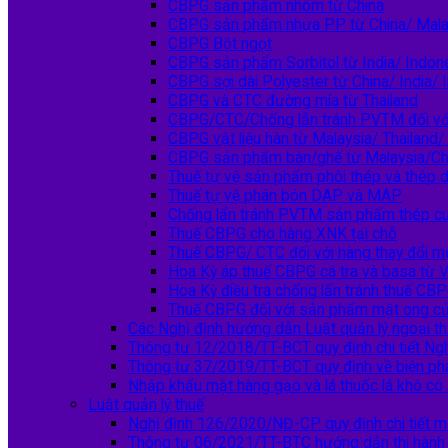
CBPG sản phẩm nhôm từ China
CBPG sản phẩm nhựa PP từ China/ Malay
CBPG Bột ngọt
CBPG sản phẩm Sorbitol từ India/ Indon
CBPG sợi dài Polyester từ China/ India/ 
CBPG và CTC đường mía từ Thailand
CBPG/CTC/Chống lẫn tránh PVTM đối vớ
CBPG vật liệu hàn từ Malaysia/ Thailand/
CBPG sản phẩm bàn/ghế từ Malaysia/Ch
Thuế tự vệ sản phẩm phôi thép và thép d
Thuế tự vệ phân bón DAP và MAP
Chống lẩn tránh PVTM sản phẩm thép cu
Thuế CBPG cho hàng XNK tại chỗ
Thuế CBPG/ CTC đối với hàng thay đổi m
Hoa Kỳ áp thuế CBPG cá tra và basa từ 
Hoa Kỳ điều tra chống lẩn tránh thuế CBP
Thuế CBPG đối với sản phẩm mật ong c
Các Nghị định hướng dẫn Luật quản lý ngoại t
Thông tư 12/2018/TT-BCT quy định chi tiết 
Thông tư 37/2019/TT-BCT quy định về biện ph
Nhập khẩu mặt hàng gạo và lá thuốc lá khô c
Luật quản lý thuế
Nghị định 126/2020/NĐ-CP quy định chi tiết mộ
Thông tư 06/2021/TT-BTC hướng dẫn thi hành m