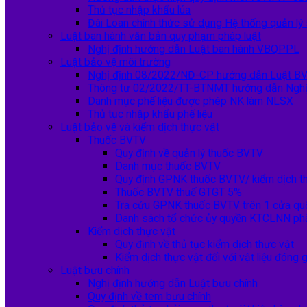
Thủ tục nhập khẩu lúa
Đài Loan chính thức sử dụng Hệ thống quản l
Luật ban hành văn bản quy phạm pháp luật
Nghị định hướng dẫn Luật ban hành VBQPPL
Luật bảo vệ môi trường
Nghị định 08/2022/NĐ-CP hướng dẫn Luật B
Thông tư 02/2022/TT-BTNMT hướng dẫn Nghị
Danh mục phế liệu được phép NK làm NLSX
Thủ tục nhập khẩu phế liệu
Luật bảo vệ và kiểm dịch thực vật
Thuốc BVTV
Quy định về quản lý thuốc BVTV
Danh mục thuốc BVTV
Quy định GPNK thuốc BVTV/ kiểm dịch th
Thuốc BVTV thuế GTGT 5%
Tra cứu GPNK thuốc BVTV trên 1 cửa qu
Danh sách tổ chức ủy quyền KTCLNN ph
Kiểm dịch thực vật
Quy định về thủ tục kiểm dịch thực vật
Kiểm dịch thực vật đối với vật liệu đóng 
Luật bưu chính
Nghị định hướng dẫn Luật bưu chính
Quy định về tem bưu chính