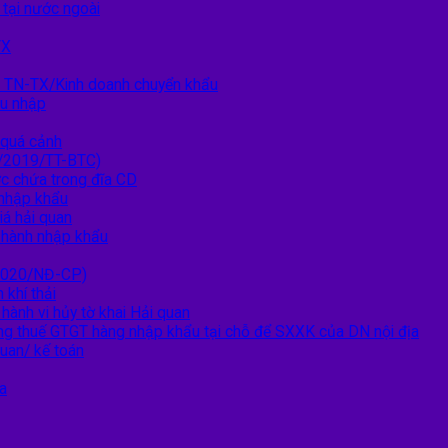
 tại nước ngoài
TX
h TN-TX/Kinh doanh chuyển khẩu
ẩu nhập
 quá cảnh
0/2019/TT-BTC)
ợc chứa trong đĩa CD
 nhập khẩu
iá hải quan
n hành nhập khẩu
/2020/NĐ-CP)
 khí thải
hành vi hủy tờ khai Hải quan
ng thuế GTGT hàng nhập khẩu tại chỗ để SXXK của DN nội địa
quan/ kế toán
a