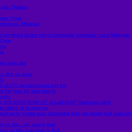
sia/ Thailand
esia/ China
Indonesia/ Malaysia
i sản phẩm đường mía từ Cambodia/ Indonesia/ Laos/Malaysia/
 China
ina
ài
ộn/ thép dây
ục đích sử dụng
VN
G và CTC pin năng lượng mặt trời
ủa Việt Nam XK sang Hoa Kỳ
hương
Nghị định 69/2018/NĐ-CP và Luật QLNT (Danh mục cấm)
áp phòng vệ thương mại
ó xuất xứ từ Vương quốc Campuchia theo hạn ngạch thuế quan n
t số điều Luật quản lý thuế
ột số điều Luật quản lý thuế