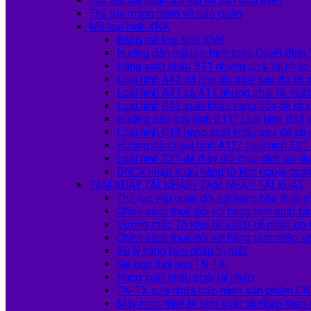
Thủ tục hải quan đối với tài sản di chuyển
Thủ tục mang hàng về bảo quản
Mã loại hình XNK
Bảng mã loại hình XNK
Hướng dẫn mã loại hình theo Quyết đị
Hàng xuất khẩu B11 nhưng phải tái nhập
Loại hình A42 đã nộp đủ thuế sau đó tái 
Loại hình A41 và A11 nhưng phải tái xuấ
Loại hình B13 xuất khẩu hàng hóa đã nhậ
Hướng dẫn loại hình B11/ Loại hình B13 
Loại hình G13 hàng xuất khẩu sau đó tái
Hướng dẫn Loại hình A12/ Loại hình E21
Loại hình E31 đã thay đổi mục đích sử dụ
DNCX nhập khẩu hàng từ kho ngoại quan
TẠM XUẤT TÁI NHẬP/ TẠM NHẬP TÁI XUẤT
Thủ tục Hải quan đối với hàng hóa thuê m
Chính sách thuế đối với hàng tạm xuất tá
Vướng mắc Tờ khai tái xuất/ tái nhập do
Chính sách thuế đối với hàng tạm nhập và
Xử lý hàng tạm nhập bị mất
Gia hạn thời hạn TN-TX
Hàng xuất khẩu phải tái nhập
TN-TX sửa chữa bảo hành sản phẩm CN
Máy móc/thiết bị tạm xuất tái nhập the