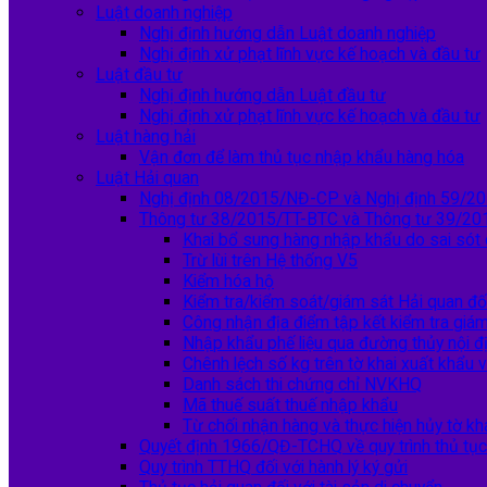
Luật doanh nghiệp
Nghị định hướng dẫn Luật doanh nghiệp
Nghị định xử phạt lĩnh vực kế hoạch và đầu tư
Luật đầu tư
Nghị định hướng dẫn Luật đầu tư
Nghị định xử phạt lĩnh vực kế hoạch và đầu tư
Luật hàng hải
Vận đơn để làm thủ tục nhập khẩu hàng hóa
Luật Hải quan
Nghị định 08/2015/NĐ-CP và Nghị định 59/
Thông tư 38/2015/TT-BTC và Thông tư 39/20
Khai bổ sung hàng nhập khẩu do sai sót
Trừ lùi trên Hệ thống V5
Kiểm hóa hộ
Kiểm tra/kiểm soát/giám sát Hải quan đố
Công nhận địa điểm tập kết kiểm tra giá
Nhập khẩu phế liệu qua đường thủy nội đ
Chênh lệch số kg trên tờ khai xuất khẩu v
Danh sách thi chứng chỉ NVKHQ
Mã thuế suất thuế nhập khẩu
Từ chối nhận hàng và thực hiện hủy tờ kh
Quyết định 1966/QĐ-TCHQ về quy trình thủ tụ
Quy trình TTHQ đối với hành lý ký gửi