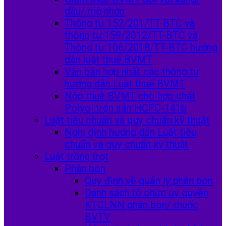
dầu/ mỡ nhờn
Thông tư 152/201/TT-BTC và
thông tư 159/2012/TT-BTC và
Thông tư 106/2018/TT-BTC hướng
dẫn luật thuế BVMT
Văn bản hợp nhất các thông tư
hướng dẫn Luật thuế BVMT
Nộp thuế BVMT cho hợp chất
Polyol trộn sẵn HCFC-141b
Luật tiêu chuẩn và quy chuẩn kỹ thuật
Nghị định hướng dẫn Luật tiêu
chuẩn và quy chuẩn kỹ thuật
Luật trồng trọt
Phân bón
Quy định về quản lý phân bón
Danh sách tổ chức ủy quyền
KTCLNN phân bón/ thuốc
BVTV