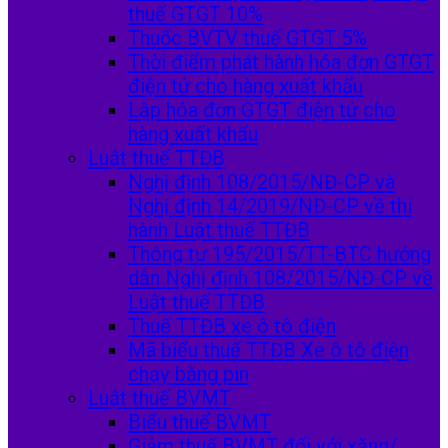
thuế GTGT 10%
Thuốc BVTV thuế GTGT 5%
Thời điểm phát hành hóa đơn GTGT
điện tử cho hàng xuất khẩu
Lập hóa đơn GTGT điện tử cho
hàng xuất khẩu
Luật thuế TTĐB
Nghị định 108/2015/NĐ-CP và
Nghị định 14/2019/NĐ-CP về thi
hành Luật thuế TTĐB
Thông tư 195/2015/TT-BTC hướng
dẫn Nghị định 108/2015/NĐ-CP về
Luật thuế TTĐB
Thuế TTĐB xe ô tô điện
Mã biểu thuế TTĐB Xe ô tô điện
chạy bằng pin
Luật thuế BVMT
Biểu thuế BVMT
Giảm thuế BVMT đối với xăng/