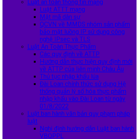
Luật an toàn thông tin mạng
Luật ATTT mạng
Mật mã dân sự
QCVN về MMDS nhóm sản phẩm
bảo mật luồng IP sử dụng công
nghệ IPsec và TLS
Luật An Toàn Thực Phẩm
Các quy định về ATTP
Hướng dẫn thực hiện quy định mới
về ATTP của liên minh Châu Âu
Thủ tục nhập khẩu lúa
Đài Loan chính thức sử dụng Hệ
thống quản lý số hóa thực phẩm
nhập khẩu vào Đài Loan từ ngày
01/8/2022
Luật ban hành văn bản quy phạm pháp
luật
Nghị định hướng dẫn Luật ban hành
VBQPPL