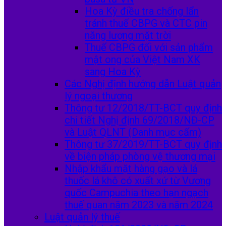
Hoa Kỳ điều tra chống lẩn
tránh thuế CBPG và CTC pin
năng lượng mặt trời
Thuế CBPG đối với sản phẩm
mật ong của Việt Nam XK
sang Hoa Kỳ
Các Nghị định hướng dẫn Luật quản
lý ngoại thương
Thông tư 12/2018/TT-BCT quy định
chi tiết Nghị định 69/2018/NĐ-CP
và Luật QLNT (Danh mục cấm)
Thông tư 37/2019/TT-BCT quy định
về biện pháp phòng vệ thương mại
Nhập khẩu mặt hàng gạo và lá
thuốc lá khô có xuất xứ từ Vương
quốc Campuchia theo hạn ngạch
thuế quan năm 2023 và năm 2024
Luật quản lý thuế