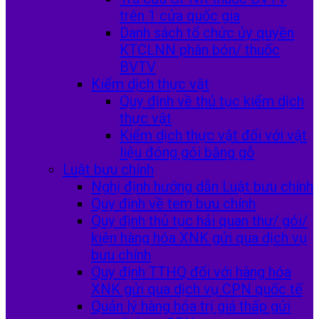
trên 1 cửa quốc gia
Danh sách tổ chức ủy quyền
KTCLNN phân bón/ thuốc
BVTV
Kiểm dịch thực vật
Quy định về thủ tục kiểm dịch
thực vật
Kiểm dịch thực vật đối với vật
liệu đóng gói bằng gỗ
Luật bưu chính
Nghị định hướng dẫn Luật bưu chính
Quy định về tem bưu chính
Quy định thủ tục hải quan thư/ gói/
kiện hàng hóa XNK gửi qua dịch vụ
bưu chính
Quy định TTHQ đối với hàng hóa
XNK gửi qua dịch vụ CPN quốc tế
Quản lý hàng hóa trị giá thấp gửi