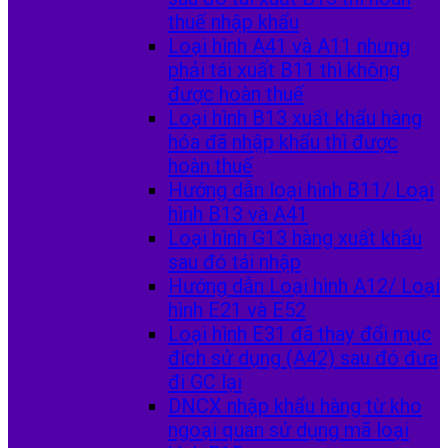
thuế nhập khẩu
Loại hình A41 và A11 nhưng
phải tái xuất B11 thì không
được hoàn thuế
Loại hình B13 xuất khẩu hàng
hóa đã nhập khẩu thì được
hoàn thuế
Hướng dẫn loại hình B11/ Loại
hình B13 và A41
Loại hình G13 hàng xuất khẩu
sau đó tái nhập
Hướng dẫn Loại hình A12/ Loại
hình E21 và E52
Loại hình E31 đã thay đổi mục
đích sử dụng (A42) sau đó đưa
đi GC lại
DNCX nhập khẩu hàng từ kho
ngoại quan sử dụng mã loại