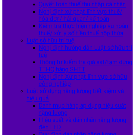
Quyết toán thuế thu nhập cá nhân
Nghị định xử phạt lĩnh vực thuế/
hóa đơn/ hải quan/ kế toán
Kiểm tra thực hiện nghiệp vụ hoàn
thuế/ xử lý số tiền thuế nộp thừa
Luật sở hữu trí tuệ
Nghị định hướng dẫn Luật sở hữu trí
tuệ
Thông tư kiểm tra giá sát/tạm dừng
TTHQ hàng SHTT
Nghị định Xử phạt lĩnh vực sở hữu
công nghiệp
Luật sử dụng năng lượng tiết kiệm và
hiệu quả
Danh mục hàng áp dụng hiệu suất
nặng lượng
Hiệu suất và dán nhãn năng lượng
đèn LED
Quy định dán nhãn năng lượng