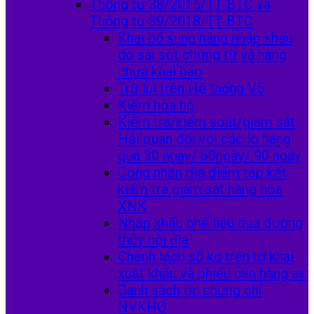
Thông tư 38/2015/TT-BTC và
Thông tư 39/2018/TT-BTC
Khai bổ sung hàng nhập khẩu
do sai sót chứng từ và hàng
chưa khai báo
Trừ lùi trên Hệ thống V5
Kiểm hóa hộ
Kiểm tra/kiểm soát/giám sát
Hải quan đối với các lô hàng
quá 30 ngày/ 60ngày/ 90 ngày
Công nhận địa điểm tập kết
kiểm tra giám sát hàng hóa
XNK
Nhập khẩu phế liệu qua đường
thủy nội địa
Chênh lệch số kg trên tờ khai
xuất khẩu và phiếu cân hàng air
Danh sách thi chứng chỉ
NVKHQ