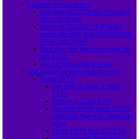
Luật bảo vệ môi trường
Nghị định 08/2022/NĐ-CP hướng
dẫn Luật BVMT
Thông tư 02/2022/TT-BTNMT
hướng dẫn Nghị định 08/2020/NĐ-
CP và Luật BVMT
Danh mục phế liệu được phép NK
làm NLSX
Thủ tục nhập khẩu phế liệu
Luật bảo vệ và kiểm dịch thực vật
Thuốc BVTV
Quy định về quản lý thuốc
BVTV
Danh mục thuốc BVTV
Quy định GPNK thuốc BVTV/
kiểm dịch thực vật/ giống cây
trồng
Thuốc BVTV thuế GTGT 5%
Tra cứu GPNK thuốc BVTV