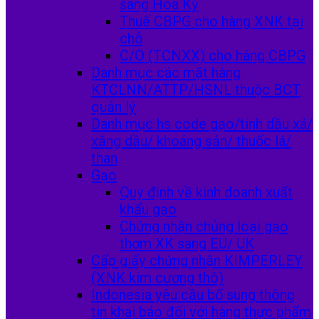
sang Hoa Kỳ
Thuế CBPG cho hàng XNK tại
chỗ
C/O (TCNXX) cho hàng CBPG
Danh mục các mặt hàng
KTCLNN/ATTP/HSNL thuộc BCT
quản lý
Danh mục hs code gạo/tinh dầu xá/
xăng dầu/ khoáng sản/ thuốc lá/
than
Gạo
Quy định về kinh doanh xuất
khẩu gạo
Chứng nhận chủng loại gạo
thơm XK sang EU/ UK
Cấp giấy chứng nhận KIMPERLEY
(XNK kim cương thô)
Indonesia yêu cầu bổ sung thông
tin khai báo đối với hàng thực phẩm