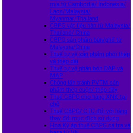
mía từ Cambodia/ Indonesia/
Laos/Malaysia/
Myanmar/Thailand
CBPG vật liệu hàn từ Malaysia/
Thailand/ China
CBPG sản phẩm bàn/ghế từ
Malaysia/China
Thuế tự vệ sản phẩm phôi thép
và thép dài
Thuế tự vệ phân bón DAP và
MAP
Chống lẩn tránh PVTM sản
phẩm thép cuộn/ thép dây
Thuế CBPG cho hàng XNK tại
chỗ
Thuế CBPG/ CTC đối với hàng
thay đổi mục đích sử dụng
Hoa Kỳ áp thuế CBPG cá tra và
basa từ VN