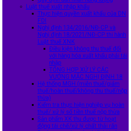
Luật thuế xuất nhập khẩu
Thực hiện quyền xuất khẩu của DN
FDI
Nghị định 134/2016/NĐ-CP và
Nghị định 18/2021/NĐ-CP thi hành
Luật thuế XNK
Điều kiện không thu thuế đối
với hàng hóa xuất khẩu phải tái
nhập
TỔNG HỢP XỬ LÝ CÁC
VƯỚNG MẮC NGHỊ ĐỊNH 18
Hệ thống MGH (miễn thuế/giảm
thuế/hoàn thuế/không thu thuế/nộp
thừa)
Kiểm tra thực hiện nghiệp vụ hoàn
thuế/ xử lý số tiền thuế nộp thừa
Sản phẩm XK thu được từ hoạt
động tái chế/xử lý chất thải rắn