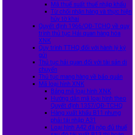
Mã thuế suất thuế nhập khẩu
Từ chối nhận hàng và thực hiện
hủy tờ khai
Quyết định 1966/QĐ-TCHQ về quy
trình thủ tục Hải quan hàng hóa
XNK
Quy trình TTHQ đối với hành lý ký
gửi
Thủ tục hải quan đối với tài sản di
chuyển
Thủ tục mang hàng về bảo quản
Mã loại hình XNK
Bảng mã loại hình XNK
Hướng dẫn mã loại hình theo
Quyết định 1357/QĐ-TCHQ
Hàng xuất khẩu B11 nhưng
phải tái nhập A31
Loại hình A42 đã nộp đủ thuế
sau đó tái xuất B13 thì hoàn