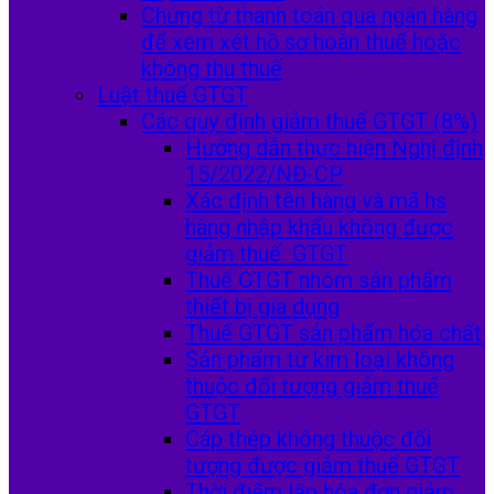
Chứng từ thanh toán qua ngân hàng
để xem xét hồ sơ hoàn thuế hoặc
không thu thuế
Luật thuế GTGT
Các quy định giảm thuế GTGT (8%)
Hướng dẫn thực hiện Nghị định
15/2022/NĐ-CP
Xác định tên hàng và mã hs
hàng nhập khẩu không được
giảm thuế GTGT
Thuế GTGT nhóm sản phẩm
thiết bị gia dụng
Thuế GTGT sản phẩm hóa chất
Sản phẩm từ kim loại không
thuộc đối tượng giảm thuế
GTGT
Cáp thép không thuộc đối
tượng được giảm thuế GTGT
Thời điểm lập hóa đơn giảm