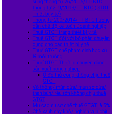
sung thông tư 26/2015/TT-BTC
thông tư 219/2013/TT-BTC (GTGT
Thiết bị y tế)
Thông tư 200/2014/TT-BTC hướng
dẫn chế độ kế toán Doanh nghiệp
Thuế GTGT trang thiết bị y tế
Thuế GTGT đối với bộ phận chuyên
dụng cho các thiết bị y tế
Thuế GTGT chế phẩm sinh học xử
lý môi trường
Thuế GTGT Thiết bị chuyên dùng
sản xuất nông nghiệp
Ổ đẻ thủ công không chịu thuế
GTGT
Vỏ thông/ mùn dừa/ mùn sơ dừa/
than bùn/ rêu rớn không chịu thuế
GTGT
Mủ cao su sơ chế thuế GTGT là 5%
Chè xanh sấy khô/ nghiền vụn chịu