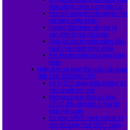
khẩu được chứa trong đĩa CD
Khai bổ sung phí bản quyền đối
với hàng nhập khẩu
Hướng dẫn tham vấn giá và
xác định trị giá hải quan
Phân bổ giá trị phần mềm điều
khiển/vận hành nhập khẩu
Xét khoản giảm giá hàng nhập
khẩu
Nghị định xử phạt lĩnh vực Hải quan
(NĐ 128/2020/NĐ-CP)
Xử lý Ô tô nhập khẩu không đủ
tiêu chuẩn khí thải
Không có quy định xử phạt
VPHC đối với hành vi hủy tờ
khai Hải quan
Xử phạt VPHC hành vi khai và
nộp bổ sung thuế GTGT hàng