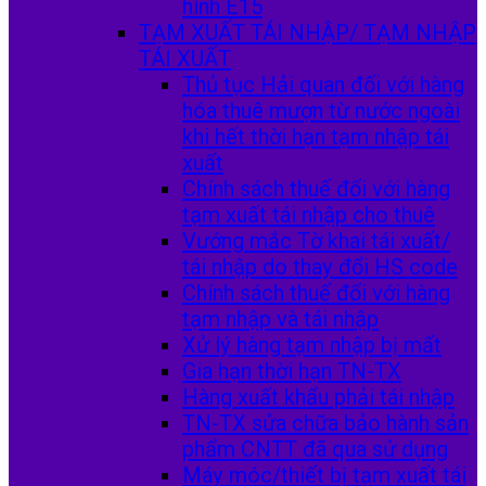
hình E15
TẠM XUẤT TÁI NHẬP/ TẠM NHẬP
TÁI XUẤT
Thủ tục Hải quan đối với hàng
hóa thuê mượn từ nước ngoài
khi hết thời hạn tạm nhập tái
xuất
Chính sách thuế đối với hàng
tạm xuất tái nhập cho thuê
Vướng mắc Tờ khai tái xuất/
tái nhập do thay đổi HS code
Chính sách thuế đối với hàng
tạm nhập và tái nhập
Xử lý hàng tạm nhập bị mất
Gia hạn thời hạn TN-TX
Hàng xuất khẩu phải tái nhập
TN-TX sửa chữa bảo hành sản
phẩm CNTT đã qua sử dụng
Máy móc/thiết bị tạm xuất tái