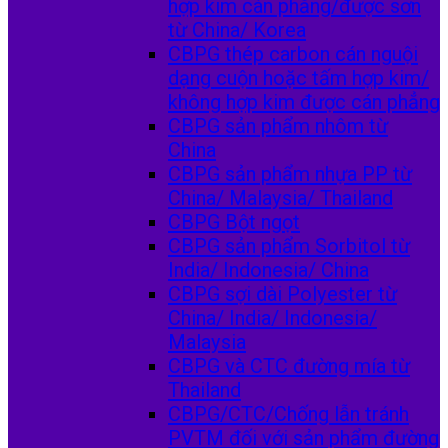
hợp kim cán phẳng/được sơn
từ China/ Korea
CBPG thép carbon cán nguội
dạng cuộn hoặc tấm hợp kim/
không hợp kim được cán phẳng
CBPG sản phẩm nhôm từ
China
CBPG sản phẩm nhựa PP từ
China/ Malaysia/ Thailand
CBPG Bột ngọt
CBPG sản phẩm Sorbitol từ
India/ Indonesia/ China
CBPG sợi dài Polyester từ
China/ India/ Indonesia/
Malaysia
CBPG và CTC đường mía từ
Thailand
CBPG/CTC/Chống lẫn tránh
PVTM đối với sản phẩm đường