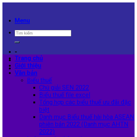
Skip
to
content
Menu
-
Trang chủ
Giới thiệu
-
Văn bản
Biểu thuế
Chú giải SEN 2022
Biểu thuế file excel
Tổng hợp các biểu thuế ưu đãi đặc
biệt
Danh mục Biểu thuế hài hòa ASEAN
phiên bản 2022 (Danh mục AHTN
2022)