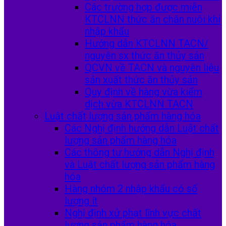
Các trường hợp được miễn
KTCLNN thức ăn chăn nuôi khi
nhập khẩu
Hướng dẫn KTCLNN TACN/
nguyên sx thức ăn thủy sản
QCVN về TACN và nguyên liệu
sản xuất thức ăn thủy sản
Quy định về hàng vừa kiểm
dịch vừa KTCLNN TACN
Luật chất lượng sản phẩm hàng hóa
Các Nghị định hướng dẫn Luật chất
lượng sản phẩm hàng hóa
Các thông tư hướng dẫn Nghị định
và Luật chất lượng sản phẩm hàng
hóa
Hàng nhóm 2 nhập khẩu có số
lượng ít
Nghị định xử phạt lĩnh vực chất
lượng sản phẩm hàng hóa