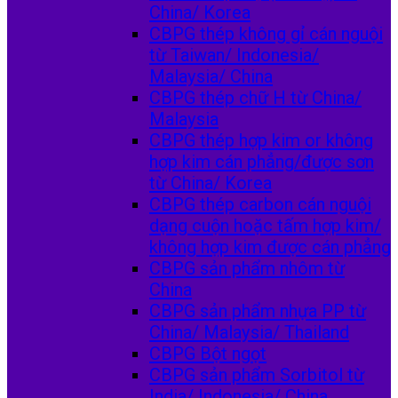
China/ Korea
CBPG thép không gỉ cán nguội
từ Taiwan/ Indonesia/
Malaysia/ China
CBPG thép chữ H từ China/
Malaysia
CBPG thép hợp kim or không
hợp kim cán phẳng/được sơn
từ China/ Korea
CBPG thép carbon cán nguội
dạng cuộn hoặc tấm hợp kim/
không hợp kim được cán phẳng
CBPG sản phẩm nhôm từ
China
CBPG sản phẩm nhựa PP từ
China/ Malaysia/ Thailand
CBPG Bột ngọt
CBPG sản phẩm Sorbitol từ
India/ Indonesia/ China