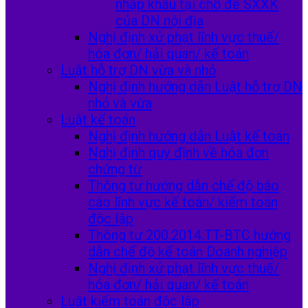
nhập khẩu tại chỗ để SXXK
của DN nội địa
Nghị định xử phạt lĩnh vực thuế/
hóa đơn/ hải quan/ kế toán
Luật hỗ trợ DN vừa và nhỏ
Nghị định hướng dẫn Luật hỗ trợ DN
nhỏ và vừa
Luật kế toán
Nghị định hướng dẫn Luật kế toán
Nghị định quy định về hóa đơn
chứng từ
Thông tư hướng dẫn chế độ báo
cáo lĩnh vực kế toán/ kiểm toán
độc lập
Thông tư 200.2014.TT-BTC hướng
dẫn chế độ kế toán Doanh nghiệp
Nghị định xử phạt lĩnh vực thuế/
hóa đơn/ hải quan/ kế toán
Luật kiểm toán độc lập