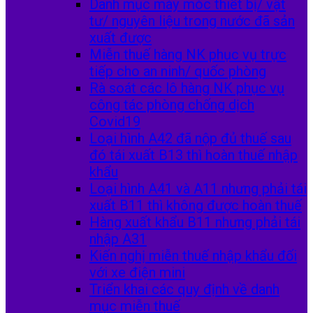
Danh mục máy móc thiết bị/ vật
tư/ nguyên liệu trong nước đã sản
xuất được
Miễn thuế hàng NK phục vụ trực
tiếp cho an ninh/ quốc phòng
Rà soát các lô hàng NK phục vụ
công tác phòng chống dịch
Covid19
Loại hình A42 đã nộp đủ thuế sau
đó tái xuất B13 thì hoàn thuế nhập
khẩu
Loại hình A41 và A11 nhưng phải tái
xuất B11 thì không được hoàn thuế
Hàng xuất khẩu B11 nhưng phải tái
nhập A31
Kiến nghị miễn thuế nhập khẩu đối
với xe điện mini
Triển khai các quy định về danh
mục miễn thuế