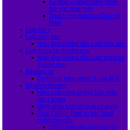
Xử phạt vi phạm hành chính
lĩnh vực phân bón
Thuế tự vệ phân bón DAP và
MAP
Luật thú y
Luật thủy sản
Nghị định hướng dẫn Luật thủy sản
Luật trọng tài thương mại
Nghị định hướng dẫn Luật trọng tài
thương mại
Bộ công an
Danh mục hàng nhóm 2 của BCA
Bộ công thương
Hiệu suất năng lượng/ Dán nhãn
năng lượng
Nhập khẩu bình khí qua sử dụng
Thuế CBPG/ Thuế tự vệ/ Thuế
chống trợ cấp
CBPG thép mạ (tôn mạ) từ