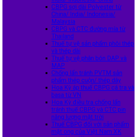
CBPG sợi dài Polyester từ
China/ India/ Indonesia/
Malaysia
CBPG và CTC đường mía từ
Thailand
Thuế tự vệ sản phẩm phôi thép
và thép dài
Thuế tự vệ phân bón DAP và
MAP
Chống lẩn tránh PVTM sản
phẩm thép cuộn/ thép dây
Hoa Kỳ áp thuế CBPG cá tra và
basa từ VN
Hoa Kỳ điều tra chống lẩn
tránh thuế CBPG và CTC pin
năng lượng mặt trời
Thuế CBPG đối với sản phẩm
mật ong của Việt Nam XK