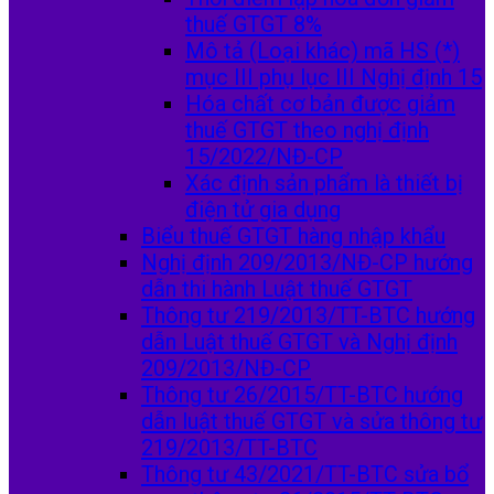
thuế GTGT 8%
Mô tả (Loại khác) mã HS (*)
mục III phụ lục III Nghị định 15
Hóa chất cơ bản được giảm
thuế GTGT theo nghị định
15/2022/NĐ-CP
Xác định sản phẩm là thiết bị
điện tử gia dụng
Biểu thuế GTGT hàng nhập khẩu
Nghị định 209/2013/NĐ-CP hướng
dẫn thi hành Luật thuế GTGT
Thông tư 219/2013/TT-BTC hướng
dẫn Luật thuế GTGT và Nghị định
209/2013/NĐ-CP
Thông tư 26/2015/TT-BTC hướng
dẫn luật thuế GTGT và sửa thông tư
219/2013/TT-BTC
Thông tư 43/2021/TT-BTC sửa bổ