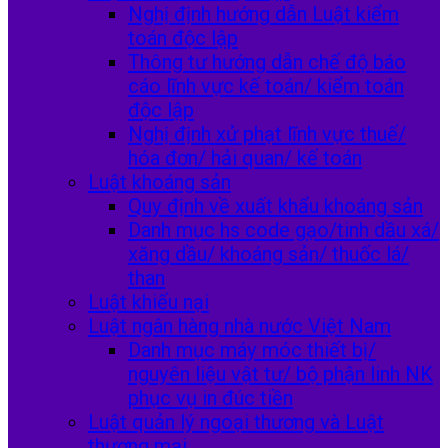
Nghị định hướng dẫn Luật kiểm
toán độc lập
Thông tư hướng dẫn chế độ báo
cáo lĩnh vực kế toán/ kiểm toán
độc lập
Nghị định xử phạt lĩnh vực thuế/
hóa đơn/ hải quan/ kế toán
Luật khoáng sản
Quy định về xuất khẩu khoáng sản
Danh mục hs code gạo/tinh dầu xá/
xăng dầu/ khoáng sản/ thuốc lá/
than
Luật khiếu nại
Luật ngân hàng nhà nước Việt Nam
Danh mục máy móc thiết bị/
nguyên liệu vật tư/ bộ phận linh NK
phục vụ in đúc tiền
Luật quản lý ngoại thương và Luật
thương mại