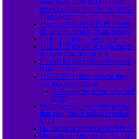
sung thông tư 26/2015/TT-BTC
thông tư 219/2013/TT-BTC (GTGT
Thiết bị y tế)
Thông tư 200/2014/TT-BTC hướng
dẫn chế độ kế toán Doanh nghiệp
Thuế GTGT trang thiết bị y tế
Thuế GTGT đối với bộ phận chuyên
dụng cho các thiết bị y tế
Thuế GTGT chế phẩm sinh học xử
lý môi trường
Thuế GTGT Thiết bị chuyên dùng
sản xuất nông nghiệp
Ổ đẻ thủ công không chịu thuế
GTGT
Vỏ thông/ mùn dừa/ mùn sơ dừa/
than bùn/ rêu rớn không chịu thuế
GTGT
Mủ cao su sơ chế thuế GTGT là 5%
Chè xanh sấy khô/ nghiền vụn chịu