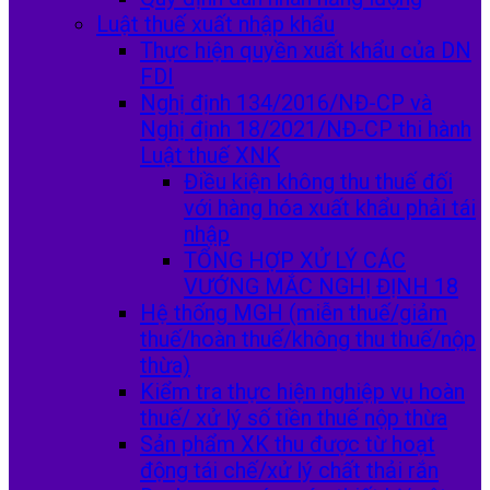
Luật thuế xuất nhập khẩu
Thực hiện quyền xuất khẩu của DN
FDI
Nghị định 134/2016/NĐ-CP và
Nghị định 18/2021/NĐ-CP thi hành
Luật thuế XNK
Điều kiện không thu thuế đối
với hàng hóa xuất khẩu phải tái
nhập
TỔNG HỢP XỬ LÝ CÁC
VƯỚNG MẮC NGHỊ ĐỊNH 18
Hệ thống MGH (miễn thuế/giảm
thuế/hoàn thuế/không thu thuế/nộp
thừa)
Kiểm tra thực hiện nghiệp vụ hoàn
thuế/ xử lý số tiền thuế nộp thừa
Sản phẩm XK thu được từ hoạt
động tái chế/xử lý chất thải rắn