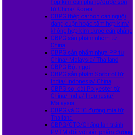
hợp kim cán phẳng/được sơn
từ China/ Korea
CBPG thép carbon cán nguội
dạng cuộn hoặc tấm hợp kim/
không hợp kim được cán phẳng
CBPG sản phẩm nhôm từ
China
CBPG sản phẩm nhựa PP từ
China/ Malaysia/ Thailand
CBPG Bột ngọt
CBPG sản phẩm Sorbitol từ
India/ Indonesia/ China
CBPG sợi dài Polyester từ
China/ India/ Indonesia/
Malaysia
CBPG và CTC đường mía từ
Thailand
CBPG/CTC/Chống lẫn tránh
PVTM đối với sản phẩm đường