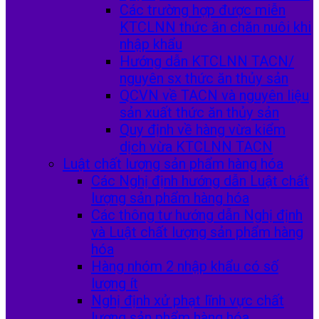
Các trường hợp được miễn
KTCLNN thức ăn chăn nuôi khi
nhập khẩu
Hướng dẫn KTCLNN TACN/
nguyên sx thức ăn thủy sản
QCVN về TACN và nguyên liệu
sản xuất thức ăn thủy sản
Quy định về hàng vừa kiểm
dịch vừa KTCLNN TACN
Luật chất lượng sản phẩm hàng hóa
Các Nghị định hướng dẫn Luật chất
lượng sản phẩm hàng hóa
Các thông tư hướng dẫn Nghị định
và Luật chất lượng sản phẩm hàng
hóa
Hàng nhóm 2 nhập khẩu có số
lượng ít
Nghị định xử phạt lĩnh vực chất
lượng sản phẩm hàng hóa