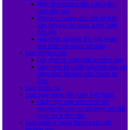
Nghị định hướng dẫn Luật kiểm
toán độc lập
Thông tư hướng dẫn chế độ báo
cáo lĩnh vực kế toán/ kiểm toán
độc lập
Nghị định xử phạt lĩnh vực thuế/
hóa đơn/ hải quan/ kế toán
Luật khoáng sản
Quy định về xuất khẩu khoáng sản
Danh mục hs code gạo/tinh dầu xá/
xăng dầu/ khoáng sản/ thuốc lá/
than
Luật khiếu nại
Luật ngân hàng nhà nước Việt Nam
Danh mục máy móc thiết bị/
nguyên liệu vật tư/ bộ phận linh NK
phục vụ in đúc tiền
Luật quản lý ngoại thương và Luật
thương mại