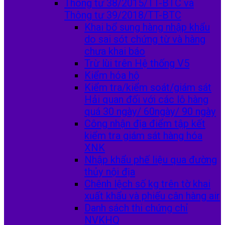
Thông tư 38/2015/TT-BTC và
Thông tư 39/2018/TT-BTC
Khai bổ sung hàng nhập khẩu
do sai sót chứng từ và hàng
chưa khai báo
Trừ lùi trên Hệ thống V5
Kiểm hóa hộ
Kiểm tra/kiểm soát/giám sát
Hải quan đối với các lô hàng
quá 30 ngày/ 60ngày/ 90 ngày
Công nhận địa điểm tập kết
kiểm tra giám sát hàng hóa
XNK
Nhập khẩu phế liệu qua đường
thủy nội địa
Chênh lệch số kg trên tờ khai
xuất khẩu và phiếu cân hàng air
Danh sách thi chứng chỉ
NVKHQ