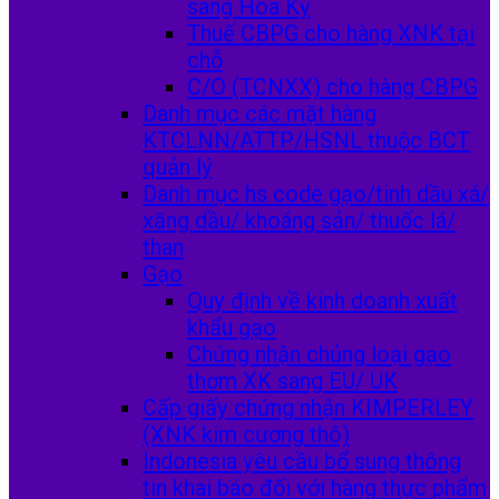
sang Hoa Kỳ
Thuế CBPG cho hàng XNK tại
chỗ
C/O (TCNXX) cho hàng CBPG
Danh mục các mặt hàng
KTCLNN/ATTP/HSNL thuộc BCT
quản lý
Danh mục hs code gạo/tinh dầu xá/
xăng dầu/ khoáng sản/ thuốc lá/
than
Gạo
Quy định về kinh doanh xuất
khẩu gạo
Chứng nhận chủng loại gạo
thơm XK sang EU/ UK
Cấp giấy chứng nhận KIMPERLEY
(XNK kim cương thô)
Indonesia yêu cầu bổ sung thông
tin khai báo đối với hàng thực phẩm