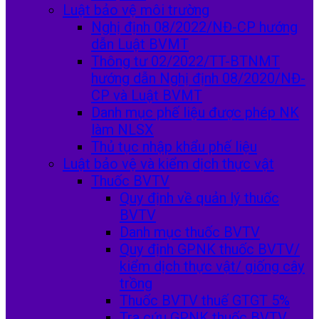
Luật bảo vệ môi trường
Nghị định 08/2022/NĐ-CP hướng
dẫn Luật BVMT
Thông tư 02/2022/TT-BTNMT
hướng dẫn Nghị định 08/2020/NĐ-
CP và Luật BVMT
Danh mục phế liệu được phép NK
làm NLSX
Thủ tục nhập khẩu phế liệu
Luật bảo vệ và kiểm dịch thực vật
Thuốc BVTV
Quy định về quản lý thuốc
BVTV
Danh mục thuốc BVTV
Quy định GPNK thuốc BVTV/
kiểm dịch thực vật/ giống cây
trồng
Thuốc BVTV thuế GTGT 5%
Tra cứu GPNK thuốc BVTV