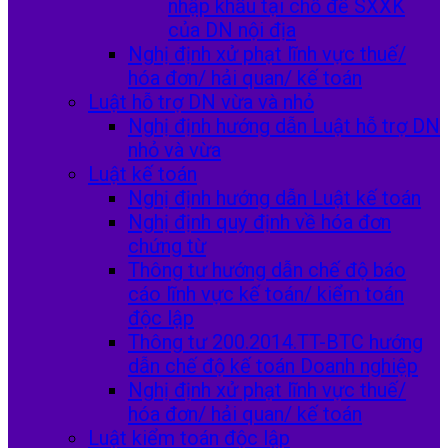
nhập khẩu tại chỗ để SXXK
của DN nội địa
Nghị định xử phạt lĩnh vực thuế/
hóa đơn/ hải quan/ kế toán
Luật hỗ trợ DN vừa và nhỏ
Nghị định hướng dẫn Luật hỗ trợ DN
nhỏ và vừa
Luật kế toán
Nghị định hướng dẫn Luật kế toán
Nghị định quy định về hóa đơn
chứng từ
Thông tư hướng dẫn chế độ báo
cáo lĩnh vực kế toán/ kiểm toán
độc lập
Thông tư 200.2014.TT-BTC hướng
dẫn chế độ kế toán Doanh nghiệp
Nghị định xử phạt lĩnh vực thuế/
hóa đơn/ hải quan/ kế toán
Luật kiểm toán độc lập