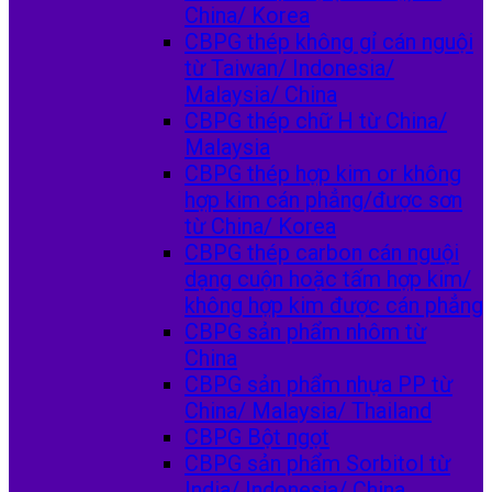
China/ Korea
CBPG thép không gỉ cán nguội
từ Taiwan/ Indonesia/
Malaysia/ China
CBPG thép chữ H từ China/
Malaysia
CBPG thép hợp kim or không
hợp kim cán phẳng/được sơn
từ China/ Korea
CBPG thép carbon cán nguội
dạng cuộn hoặc tấm hợp kim/
không hợp kim được cán phẳng
CBPG sản phẩm nhôm từ
China
CBPG sản phẩm nhựa PP từ
China/ Malaysia/ Thailand
CBPG Bột ngọt
CBPG sản phẩm Sorbitol từ
India/ Indonesia/ China