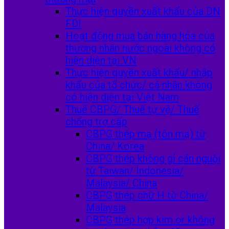
Thực hiện quyền xuất khẩu của DN
FDI
Hoạt động mua bán hàng hóa của
thương nhân nước ngoài không có
hiện diện tại VN
Thực hiện quyền xuất khẩu/ nhập
khẩu của tổ chức/ cá nhân không
có hiện diện tại Việt Nam
Thuế CBPG/ Thuế tự vệ/ Thuế
chống trợ cấp
CBPG thép mạ (tôn mạ) từ
China/ Korea
CBPG thép không gỉ cán nguội
từ Taiwan/ Indonesia/
Malaysia/ China
CBPG thép chữ H từ China/
Malaysia
CBPG thép hợp kim or không