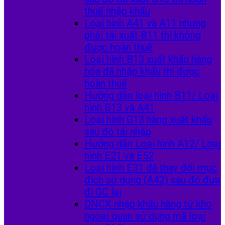
thuế nhập khẩu
Loại hình A41 và A11 nhưng
phải tái xuất B11 thì không
được hoàn thuế
Loại hình B13 xuất khẩu hàng
hóa đã nhập khẩu thì được
hoàn thuế
Hướng dẫn loại hình B11/ Loại
hình B13 và A41
Loại hình G13 hàng xuất khẩu
sau đó tái nhập
Hướng dẫn Loại hình A12/ Loại
hình E21 và E52
Loại hình E31 đã thay đổi mục
đích sử dụng (A42) sau đó đưa
đi GC lại
DNCX nhập khẩu hàng từ kho
ngoại quan sử dụng mã loại