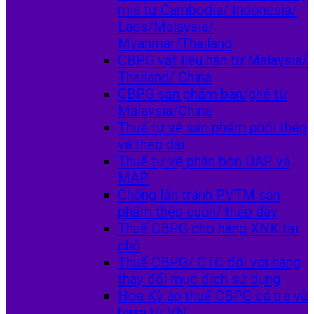
mía từ Cambodia/ Indonesia/
Laos/Malaysia/
Myanmar/Thailand
CBPG vật liệu hàn từ Malaysia/
Thailand/ China
CBPG sản phẩm bàn/ghế từ
Malaysia/China
Thuế tự vệ sản phẩm phôi thép
và thép dài
Thuế tự vệ phân bón DAP và
MAP
Chống lẩn tránh PVTM sản
phẩm thép cuộn/ thép dây
Thuế CBPG cho hàng XNK tại
chỗ
Thuế CBPG/ CTC đối với hàng
thay đổi mục đích sử dụng
Hoa Kỳ áp thuế CBPG cá tra và
basa từ VN