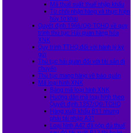
Mã thuế suất thuế nhập khẩu
Từ chối nhận hàng và thực hiện
hủy tờ khai
Quyết định 1966/QĐ-TCHQ về quy
trình thủ tục Hải quan hàng hóa
XNK
Quy trình TTHQ đối với hành lý ký
gửi
Thủ tục hải quan đối với tài sản di
chuyển
Thủ tục mang hàng về bảo quản
Mã loại hình XNK
Bảng mã loại hình XNK
Hướng dẫn mã loại hình theo
Quyết định 1357/QĐ-TCHQ
Hàng xuất khẩu B11 nhưng
phải tái nhập A31
Loại hình A42 đã nộp đủ thuế
sau đó tái xuất B13 thì hoàn