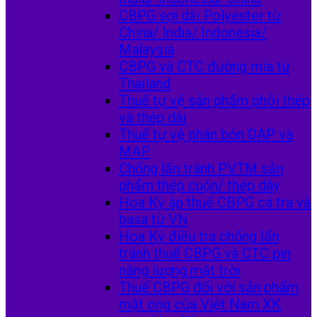
CBPG sợi dài Polyester từ
China/ India/ Indonesia/
Malaysia
CBPG và CTC đường mía từ
Thailand
Thuế tự vệ sản phẩm phôi thép
và thép dài
Thuế tự vệ phân bón DAP và
MAP
Chống lẩn tránh PVTM sản
phẩm thép cuộn/ thép dây
Hoa Kỳ áp thuế CBPG cá tra và
basa từ VN
Hoa Kỳ điều tra chống lẩn
tránh thuế CBPG và CTC pin
năng lượng mặt trời
Thuế CBPG đối với sản phẩm
mật ong của Việt Nam XK