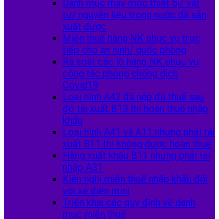
Danh mục máy móc thiết bị/ vật
tư/ nguyên liệu trong nước đã sản
xuất được
Miễn thuế hàng NK phục vụ trực
tiếp cho an ninh/ quốc phòng
Rà soát các lô hàng NK phục vụ
công tác phòng chống dịch
Covid19
Loại hình A42 đã nộp đủ thuế sau
đó tái xuất B13 thì hoàn thuế nhập
khẩu
Loại hình A41 và A11 nhưng phải tái
xuất B11 thì không được hoàn thuế
Hàng xuất khẩu B11 nhưng phải tái
nhập A31
Kiến nghị miễn thuế nhập khẩu đối
với xe điện mini
Triển khai các quy định về danh
mục miễn thuế