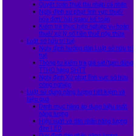
Quyết toán thuế thu nhập cá nhân
Nghị định xử phạt lĩnh vực thuế/
hóa đơn/ hải quan/ kế toán
Kiểm tra thực hiện nghiệp vụ hoàn
thuế/ xử lý số tiền thuế nộp thừa
Luật sở hữu trí tuệ
Nghị định hướng dẫn Luật sở hữu trí
tuệ
Thông tư kiểm tra giá sát/tạm dừng
TTHQ hàng SHTT
Nghị định Xử phạt lĩnh vực sở hữu
công nghiệp
Luật sử dụng năng lượng tiết kiệm và
hiệu quả
Danh mục hàng áp dụng hiệu suất
nặng lượng
Hiệu suất và dán nhãn năng lượng
đèn LED
Quy định dán nhãn năng lượng