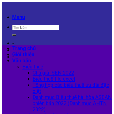
Skip
to
content
Menu
-
Trang chủ
Giới thiệu
-
Văn bản
Biểu thuế
Chú giải SEN 2022
Biểu thuế file excel
Tổng hợp các biểu thuế ưu đãi đặc
biệt
Danh mục Biểu thuế hài hòa ASEAN
phiên bản 2022 (Danh mục AHTN
2022)