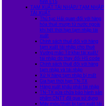
hình E15
TẠM XUẤT TÁI NHẬP/ TẠM NHẬP
TÁI XUẤT
Thủ tục Hải quan đối với hàng
hóa thuê mượn từ nước ngoài
khi hết thời hạn tạm nhập tái
xuất
Chính sách thuế đối với hàng
tạm xuất tái nhập cho thuê
Vướng mắc Tờ khai tái xuất/
tái nhập do thay đổi HS code
Chính sách thuế đối với hàng
tạm nhập và tái nhập
Xử lý hàng tạm nhập bị mất
Gia hạn thời hạn TN-TX
Hàng xuất khẩu phải tái nhập
TN-TX sửa chữa bảo hành sản
phẩm CNTT đã qua sử dụng
Máy móc/thiết bị tạm xuất tái