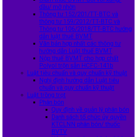
dầu/ mỡ nhờn
Thông tư 152/201/TT-BTC và
thông tư 159/2012/TT-BTC và
Thông tư 106/2018/TT-BTC hướng
dẫn luật thuế BVMT
Văn bản hợp nhất các thông tư
hướng dẫn Luật thuế BVMT
Nộp thuế BVMT cho hợp chất
Polyol trộn sẵn HCFC-141b
Luật tiêu chuẩn và quy chuẩn kỹ thuật
Nghị định hướng dẫn Luật tiêu
chuẩn và quy chuẩn kỹ thuật
Luật trồng trọt
Phân bón
Quy định về quản lý phân bón
Danh sách tổ chức ủy quyền
KTCLNN phân bón/ thuốc
BVTV