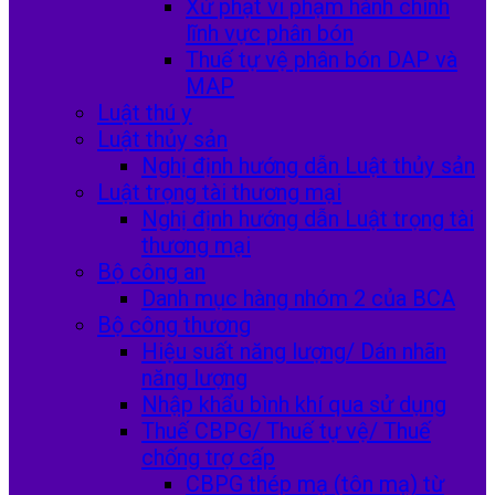
Xử phạt vi phạm hành chính
lĩnh vực phân bón
Thuế tự vệ phân bón DAP và
MAP
Luật thú y
Luật thủy sản
Nghị định hướng dẫn Luật thủy sản
Luật trọng tài thương mại
Nghị định hướng dẫn Luật trọng tài
thương mại
Bộ công an
Danh mục hàng nhóm 2 của BCA
Bộ công thương
Hiệu suất năng lượng/ Dán nhãn
năng lượng
Nhập khẩu bình khí qua sử dụng
Thuế CBPG/ Thuế tự vệ/ Thuế
chống trợ cấp
CBPG thép mạ (tôn mạ) từ