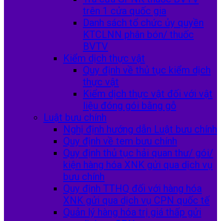
trên 1 cửa quốc gia
Danh sách tổ chức ủy quyền
KTCLNN phân bón/ thuốc
BVTV
Kiểm dịch thực vật
Quy định về thủ tục kiểm dịch
thực vật
Kiểm dịch thực vật đối với vật
liệu đóng gói bằng gỗ
Luật bưu chính
Nghị định hướng dẫn Luật bưu chính
Quy định về tem bưu chính
Quy định thủ tục hải quan thư/ gói/
kiện hàng hóa XNK gửi qua dịch vụ
bưu chính
Quy định TTHQ đối với hàng hóa
XNK gửi qua dịch vụ CPN quốc tế
Quản lý hàng hóa trị giá thấp gửi