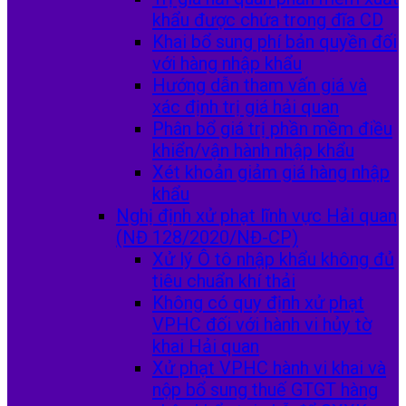
khẩu được chứa trong đĩa CD
Khai bổ sung phí bản quyền đối
với hàng nhập khẩu
Hướng dẫn tham vấn giá và
xác định trị giá hải quan
Phân bổ giá trị phần mềm điều
khiển/vận hành nhập khẩu
Xét khoản giảm giá hàng nhập
khẩu
Nghị định xử phạt lĩnh vực Hải quan
(NĐ 128/2020/NĐ-CP)
Xử lý Ô tô nhập khẩu không đủ
tiêu chuẩn khí thải
Không có quy định xử phạt
VPHC đối với hành vi hủy tờ
khai Hải quan
Xử phạt VPHC hành vi khai và
nộp bổ sung thuế GTGT hàng