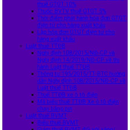
thuế GTGT 10%
Thuốc BVTV thuế GTGT 5%
Thời điểm phát hành hóa đơn GTGT
điện tử cho hàng xuất khẩu
Lập hóa đơn GTGT điện tử cho
hàng xuất khẩu
Luật thuế TTĐB
Nghị định 108/2015/NĐ-CP và
Nghị định 14/2019/NĐ-CP về thi
hành Luật thuế TTĐB
Thông tư 195/2015/TT-BTC hướng
dẫn Nghị định 108/2015/NĐ-CP về
Luật thuế TTĐB
Thuế TTĐB xe ô tô điện
Mã biểu thuế TTĐB Xe ô tô điện
chạy bằng pin
Luật thuế BVMT
Biểu thuế BVMT
Giảm thuế BVMT đối với xăng/