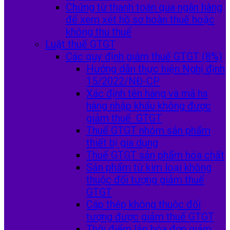
Chứng từ thanh toán qua ngân hàng
để xem xét hồ sơ hoàn thuế hoặc
không thu thuế
Luật thuế GTGT
Các quy định giảm thuế GTGT (8%)
Hướng dẫn thực hiện Nghị định
15/2022/NĐ-CP
Xác định tên hàng và mã hs
hàng nhập khẩu không được
giảm thuế GTGT
Thuế GTGT nhóm sản phẩm
thiết bị gia dụng
Thuế GTGT sản phẩm hóa chất
Sản phẩm từ kim loại không
thuộc đối tượng giảm thuế
GTGT
Cáp thép không thuộc đối
tượng được giảm thuế GTGT
Thời điểm lập hóa đơn giảm