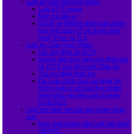
Luật an toàn thông tin mạng
Luật ATTT mạng
Mật mã dân sự
QCVN về MMDS nhóm sản phẩm
bảo mật luồng IP sử dụng công
nghệ IPsec và TLS
Luật An Toàn Thực Phẩm
Các quy định về ATTP
Hướng dẫn thực hiện quy định mới
về ATTP của liên minh Châu Âu
Thủ tục nhập khẩu lúa
Đài Loan chính thức sử dụng Hệ
thống quản lý số hóa thực phẩm
nhập khẩu vào Đài Loan từ ngày
01/8/2022
Luật ban hành văn bản quy phạm pháp
luật
Nghị định hướng dẫn Luật ban hành
VBQPPL