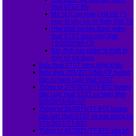
thuế GTGT 8%
Mô tả (Loại khác) mã HS (*)
mục III phụ lục III Nghị định 15
Hóa chất cơ bản được giảm
thuế GTGT theo nghị định
15/2022/NĐ-CP
Xác định sản phẩm là thiết bị
điện tử gia dụng
Biểu thuế GTGT hàng nhập khẩu
Nghị định 209/2013/NĐ-CP hướng
dẫn thi hành Luật thuế GTGT
Thông tư 219/2013/TT-BTC hướng
dẫn Luật thuế GTGT và Nghị định
209/2013/NĐ-CP
Thông tư 26/2015/TT-BTC hướng
dẫn luật thuế GTGT và sửa thông tư
219/2013/TT-BTC
Thông tư 43/2021/TT-BTC sửa bổ