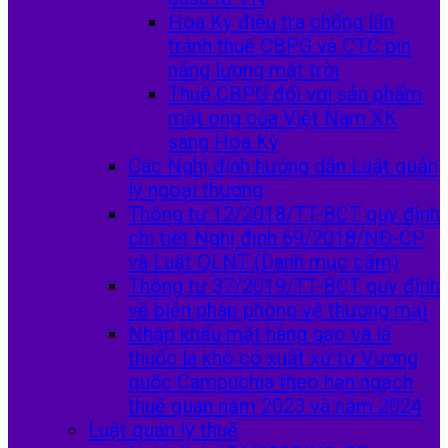
Hoa Kỳ điều tra chống lẩn
tránh thuế CBPG và CTC pin
năng lượng mặt trời
Thuế CBPG đối với sản phẩm
mật ong của Việt Nam XK
sang Hoa Kỳ
Các Nghị định hướng dẫn Luật quản
lý ngoại thương
Thông tư 12/2018/TT-BCT quy định
chi tiết Nghị định 69/2018/NĐ-CP
và Luật QLNT (Danh mục cấm)
Thông tư 37/2019/TT-BCT quy định
về biện pháp phòng vệ thương mại
Nhập khẩu mặt hàng gạo và lá
thuốc lá khô có xuất xứ từ Vương
quốc Campuchia theo hạn ngạch
thuế quan năm 2023 và năm 2024
Luật quản lý thuế