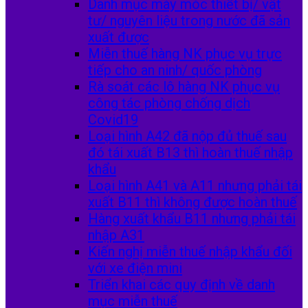
Danh mục máy móc thiết bị/ vật
tư/ nguyên liệu trong nước đã sản
xuất được
Miễn thuế hàng NK phục vụ trực
tiếp cho an ninh/ quốc phòng
Rà soát các lô hàng NK phục vụ
công tác phòng chống dịch
Covid19
Loại hình A42 đã nộp đủ thuế sau
đó tái xuất B13 thì hoàn thuế nhập
khẩu
Loại hình A41 và A11 nhưng phải tái
xuất B11 thì không được hoàn thuế
Hàng xuất khẩu B11 nhưng phải tái
nhập A31
Kiến nghị miễn thuế nhập khẩu đối
với xe điện mini
Triển khai các quy định về danh
mục miễn thuế