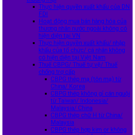
Thực hiện quyền xuất khẩu của DN
FDI
Hoạt động mua bán hàng hóa của
thương nhân nước ngoài không có
hiện diện tại VN
Thực hiện quyền xuất khẩu/ nhập
khẩu của tổ chức/ cá nhân không
có hiện diện tại Việt Nam
Thuế CBPG/ Thuế tự vệ/ Thuế
chống trợ cấp
CBPG thép mạ (tôn mạ) từ
China/ Korea
CBPG thép không gỉ cán nguội
từ Taiwan/ Indonesia/
Malaysia/ China
CBPG thép chữ H từ China/
Malaysia
CBPG thép hợp kim or không