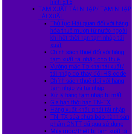
hình E15
TẠM XUẤT TÁI NHẬP/ TẠM NHẬP
TÁI XUẤT
Thủ tục Hải quan đối với hàng
hóa thuê mượn từ nước ngoài
khi hết thời hạn tạm nhập tái
xuất
Chính sách thuế đối với hàng
tạm xuất tái nhập cho thuê
Vướng mắc Tờ khai tái xuất/
tái nhập do thay đổi HS code
Chính sách thuế đối với hàng
tạm nhập và tái nhập
Xử lý hàng tạm nhập bị mất
Gia hạn thời hạn TN-TX
Hàng xuất khẩu phải tái nhập
TN-TX sửa chữa bảo hành sản
phẩm CNTT đã qua sử dụng
Máy móc/thiết bị tạm xuất tái