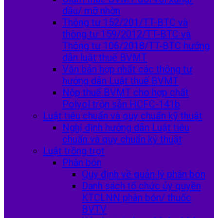
dầu/ mỡ nhờn
Thông tư 152/201/TT-BTC và
thông tư 159/2012/TT-BTC và
Thông tư 106/2018/TT-BTC hướng
dẫn luật thuế BVMT
Văn bản hợp nhất các thông tư
hướng dẫn Luật thuế BVMT
Nộp thuế BVMT cho hợp chất
Polyol trộn sẵn HCFC-141b
Luật tiêu chuẩn và quy chuẩn kỹ thuật
Nghị định hướng dẫn Luật tiêu
chuẩn và quy chuẩn kỹ thuật
Luật trồng trọt
Phân bón
Quy định về quản lý phân bón
Danh sách tổ chức ủy quyền
KTCLNN phân bón/ thuốc
BVTV