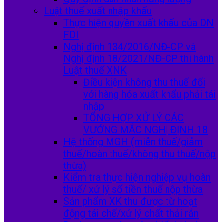
Luật thuế xuất nhập khẩu
Thực hiện quyền xuất khẩu của DN
FDI
Nghị định 134/2016/NĐ-CP và
Nghị định 18/2021/NĐ-CP thi hành
Luật thuế XNK
Điều kiện không thu thuế đối
với hàng hóa xuất khẩu phải tái
nhập
TỔNG HỢP XỬ LÝ CÁC
VƯỚNG MẮC NGHỊ ĐỊNH 18
Hệ thống MGH (miễn thuế/giảm
thuế/hoàn thuế/không thu thuế/nộp
thừa)
Kiểm tra thực hiện nghiệp vụ hoàn
thuế/ xử lý số tiền thuế nộp thừa
Sản phẩm XK thu được từ hoạt
động tái chế/xử lý chất thải rắn