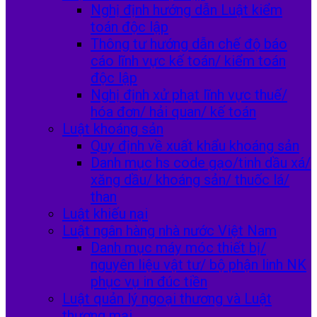
Nghị định hướng dẫn Luật kiểm
toán độc lập
Thông tư hướng dẫn chế độ báo
cáo lĩnh vực kế toán/ kiểm toán
độc lập
Nghị định xử phạt lĩnh vực thuế/
hóa đơn/ hải quan/ kế toán
Luật khoáng sản
Quy định về xuất khẩu khoáng sản
Danh mục hs code gạo/tinh dầu xá/
xăng dầu/ khoáng sản/ thuốc lá/
than
Luật khiếu nại
Luật ngân hàng nhà nước Việt Nam
Danh mục máy móc thiết bị/
nguyên liệu vật tư/ bộ phận linh NK
phục vụ in đúc tiền
Luật quản lý ngoại thương và Luật
thương mại