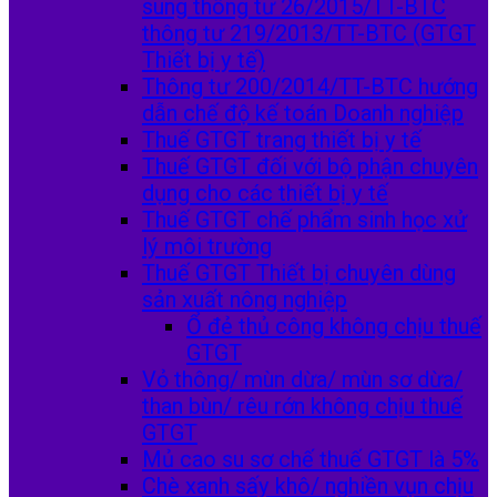
sung thông tư 26/2015/TT-BTC
thông tư 219/2013/TT-BTC (GTGT
Thiết bị y tế)
Thông tư 200/2014/TT-BTC hướng
dẫn chế độ kế toán Doanh nghiệp
Thuế GTGT trang thiết bị y tế
Thuế GTGT đối với bộ phận chuyên
dụng cho các thiết bị y tế
Thuế GTGT chế phẩm sinh học xử
lý môi trường
Thuế GTGT Thiết bị chuyên dùng
sản xuất nông nghiệp
Ổ đẻ thủ công không chịu thuế
GTGT
Vỏ thông/ mùn dừa/ mùn sơ dừa/
than bùn/ rêu rớn không chịu thuế
GTGT
Mủ cao su sơ chế thuế GTGT là 5%
Chè xanh sấy khô/ nghiền vụn chịu