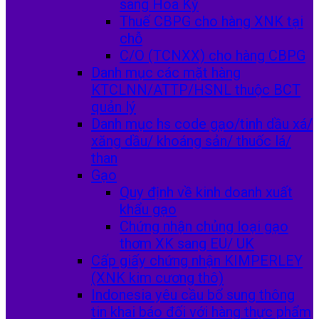
sang Hoa Kỳ
Thuế CBPG cho hàng XNK tại
chỗ
C/O (TCNXX) cho hàng CBPG
Danh mục các mặt hàng
KTCLNN/ATTP/HSNL thuộc BCT
quản lý
Danh mục hs code gạo/tinh dầu xá/
xăng dầu/ khoáng sản/ thuốc lá/
than
Gạo
Quy định về kinh doanh xuất
khẩu gạo
Chứng nhận chủng loại gạo
thơm XK sang EU/ UK
Cấp giấy chứng nhận KIMPERLEY
(XNK kim cương thô)
Indonesia yêu cầu bổ sung thông
tin khai báo đối với hàng thực phẩm