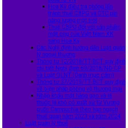
Hoa Kỳ điều tra chống lẩn
tránh thuế CBPG và CTC pin
năng lượng mặt trời
Thuế CBPG đối với sản phẩm
mật ong của Việt Nam XK
sang Hoa Kỳ
Các Nghị định hướng dẫn Luật quản
lý ngoại thương
Thông tư 12/2018/TT-BCT quy định
chi tiết Nghị định 69/2018/NĐ-CP
và Luật QLNT (Danh mục cấm)
Thông tư 37/2019/TT-BCT quy định
về biện pháp phòng vệ thương mại
Nhập khẩu mặt hàng gạo và lá
thuốc lá khô có xuất xứ từ Vương
quốc Campuchia theo hạn ngạch
thuế quan năm 2023 và năm 2024
Luật quản lý thuế