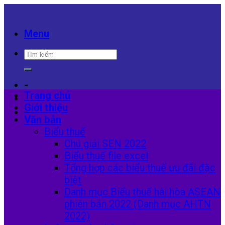
Skip
to
content
Menu
-
Trang chủ
Giới thiệu
-
Văn bản
Biểu thuế
Chú giải SEN 2022
Biểu thuế file excel
Tổng hợp các biểu thuế ưu đãi đặc
biệt
Danh mục Biểu thuế hài hòa ASEAN
phiên bản 2022 (Danh mục AHTN
2022)