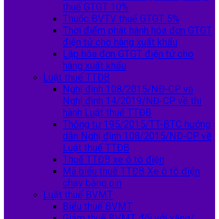
thuế GTGT 10%
Thuốc BVTV thuế GTGT 5%
Thời điểm phát hành hóa đơn GTGT
điện tử cho hàng xuất khẩu
Lập hóa đơn GTGT điện tử cho
hàng xuất khẩu
Luật thuế TTĐB
Nghị định 108/2015/NĐ-CP và
Nghị định 14/2019/NĐ-CP về thi
hành Luật thuế TTĐB
Thông tư 195/2015/TT-BTC hướng
dẫn Nghị định 108/2015/NĐ-CP về
Luật thuế TTĐB
Thuế TTĐB xe ô tô điện
Mã biểu thuế TTĐB Xe ô tô điện
chạy bằng pin
Luật thuế BVMT
Biểu thuế BVMT
Giảm thuế BVMT đối với xăng/