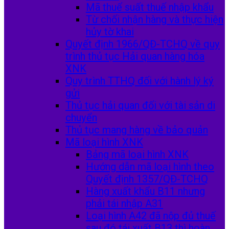
Mã thuế suất thuế nhập khẩu
Từ chối nhận hàng và thực hiện
hủy tờ khai
Quyết định 1966/QĐ-TCHQ về quy
trình thủ tục Hải quan hàng hóa
XNK
Quy trình TTHQ đối với hành lý ký
gửi
Thủ tục hải quan đối với tài sản di
chuyển
Thủ tục mang hàng về bảo quản
Mã loại hình XNK
Bảng mã loại hình XNK
Hướng dẫn mã loại hình theo
Quyết định 1357/QĐ-TCHQ
Hàng xuất khẩu B11 nhưng
phải tái nhập A31
Loại hình A42 đã nộp đủ thuế
sau đó tái xuất B13 thì hoàn