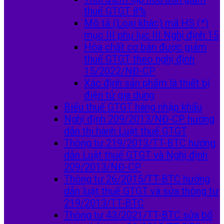
thuế GTGT 8%
Mô tả (Loại khác) mã HS (*)
mục III phụ lục III Nghị định 15
Hóa chất cơ bản được giảm
thuế GTGT theo nghị định
15/2022/NĐ-CP
Xác định sản phẩm là thiết bị
điện tử gia dụng
Biểu thuế GTGT hàng nhập khẩu
Nghị định 209/2013/NĐ-CP hướng
dẫn thi hành Luật thuế GTGT
Thông tư 219/2013/TT-BTC hướng
dẫn Luật thuế GTGT và Nghị định
209/2013/NĐ-CP
Thông tư 26/2015/TT-BTC hướng
dẫn luật thuế GTGT và sửa thông tư
219/2013/TT-BTC
Thông tư 43/2021/TT-BTC sửa bổ