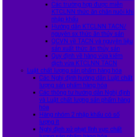
Các trường hợp được miễn
KTCLNN thức ăn chăn nuôi khi
nhập khẩu
Hướng dẫn KTCLNN TACN/
nguyên sx thức ăn thủy sản
QCVN về TACN và nguyên liệu
sản xuất thức ăn thủy sản
Quy định về hàng vừa kiểm
dịch vừa KTCLNN TACN
Luật chất lượng sản phẩm hàng hóa
Các Nghị định hướng dẫn Luật chất
lượng sản phẩm hàng hóa
Các thông tư hướng dẫn Nghị định
và Luật chất lượng sản phẩm hàng
hóa
Hàng nhóm 2 nhập khẩu có số
lượng ít
Nghị định xử phạt lĩnh vực chất
lượng sản phẩm hàng hóa