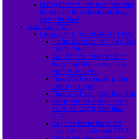
Chứng từ thanh toán qua ngân hàng
để xem xét hồ sơ hoàn thuế hoặc
không thu thuế
Luật thuế GTGT
Các quy định giảm thuế GTGT (8%)
Hướng dẫn thực hiện Nghị định
15/2022/NĐ-CP
Xác định tên hàng và mã hs
hàng nhập khẩu không được
giảm thuế GTGT
Thuế GTGT nhóm sản phẩm
thiết bị gia dụng
Thuế GTGT sản phẩm hóa chất
Sản phẩm từ kim loại không
thuộc đối tượng giảm thuế
GTGT
Cáp thép không thuộc đối
tượng được giảm thuế GTGT
Thời điểm lập hóa đơn giảm