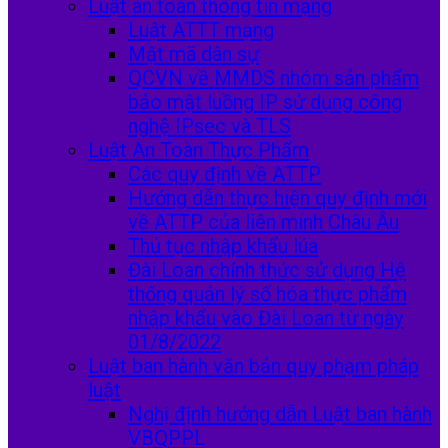
Luật an toàn thông tin mạng
Luật ATTT mạng
Mật mã dân sự
QCVN về MMDS nhóm sản phẩm
bảo mật luồng IP sử dụng công
nghệ IPsec và TLS
Luật An Toàn Thực Phẩm
Các quy định về ATTP
Hướng dẫn thực hiện quy định mới
về ATTP của liên minh Châu Âu
Thủ tục nhập khẩu lúa
Đài Loan chính thức sử dụng Hệ
thống quản lý số hóa thực phẩm
nhập khẩu vào Đài Loan từ ngày
01/8/2022
Luật ban hành văn bản quy phạm pháp
luật
Nghị định hướng dẫn Luật ban hành
VBQPPL