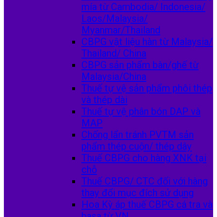
mía từ Cambodia/ Indonesia/
Laos/Malaysia/
Myanmar/Thailand
CBPG vật liệu hàn từ Malaysia/
Thailand/ China
CBPG sản phẩm bàn/ghế từ
Malaysia/China
Thuế tự vệ sản phẩm phôi thép
và thép dài
Thuế tự vệ phân bón DAP và
MAP
Chống lẩn tránh PVTM sản
phẩm thép cuộn/ thép dây
Thuế CBPG cho hàng XNK tại
chỗ
Thuế CBPG/ CTC đối với hàng
thay đổi mục đích sử dụng
Hoa Kỳ áp thuế CBPG cá tra và
basa từ VN