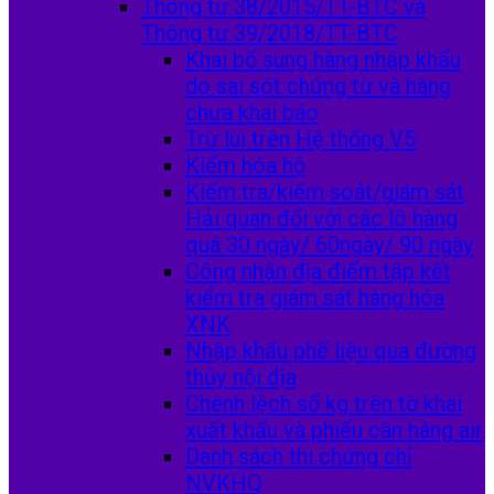
Thông tư 38/2015/TT-BTC và
Thông tư 39/2018/TT-BTC
Khai bổ sung hàng nhập khẩu
do sai sót chứng từ và hàng
chưa khai báo
Trừ lùi trên Hệ thống V5
Kiểm hóa hộ
Kiểm tra/kiểm soát/giám sát
Hải quan đối với các lô hàng
quá 30 ngày/ 60ngày/ 90 ngày
Công nhận địa điểm tập kết
kiểm tra giám sát hàng hóa
XNK
Nhập khẩu phế liệu qua đường
thủy nội địa
Chênh lệch số kg trên tờ khai
xuất khẩu và phiếu cân hàng air
Danh sách thi chứng chỉ
NVKHQ