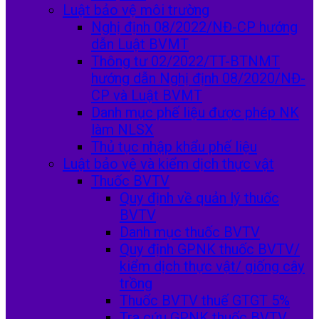
Luật bảo vệ môi trường
Nghị định 08/2022/NĐ-CP hướng
dẫn Luật BVMT
Thông tư 02/2022/TT-BTNMT
hướng dẫn Nghị định 08/2020/NĐ-
CP và Luật BVMT
Danh mục phế liệu được phép NK
làm NLSX
Thủ tục nhập khẩu phế liệu
Luật bảo vệ và kiểm dịch thực vật
Thuốc BVTV
Quy định về quản lý thuốc
BVTV
Danh mục thuốc BVTV
Quy định GPNK thuốc BVTV/
kiểm dịch thực vật/ giống cây
trồng
Thuốc BVTV thuế GTGT 5%
Tra cứu GPNK thuốc BVTV