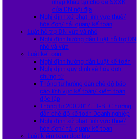
nhập khẩu tại chỗ để SXXK
của DN nội địa
Nghị định xử phạt lĩnh vực thuế/
hóa đơn/ hải quan/ kế toán
Luật hỗ trợ DN vừa và nhỏ
Nghị định hướng dẫn Luật hỗ trợ DN
nhỏ và vừa
Luật kế toán
Nghị định hướng dẫn Luật kế toán
Nghị định quy định về hóa đơn
chứng từ
Thông tư hướng dẫn chế độ báo
cáo lĩnh vực kế toán/ kiểm toán
độc lập
Thông tư 200.2014.TT-BTC hướng
dẫn chế độ kế toán Doanh nghiệp
Nghị định xử phạt lĩnh vực thuế/
hóa đơn/ hải quan/ kế toán
Luật kiểm toán độc lập