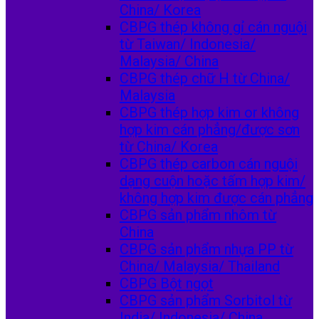
China/ Korea
CBPG thép không gỉ cán nguội
từ Taiwan/ Indonesia/
Malaysia/ China
CBPG thép chữ H từ China/
Malaysia
CBPG thép hợp kim or không
hợp kim cán phẳng/được sơn
từ China/ Korea
CBPG thép carbon cán nguội
dạng cuộn hoặc tấm hợp kim/
không hợp kim được cán phẳng
CBPG sản phẩm nhôm từ
China
CBPG sản phẩm nhựa PP từ
China/ Malaysia/ Thailand
CBPG Bột ngọt
CBPG sản phẩm Sorbitol từ
India/ Indonesia/ China