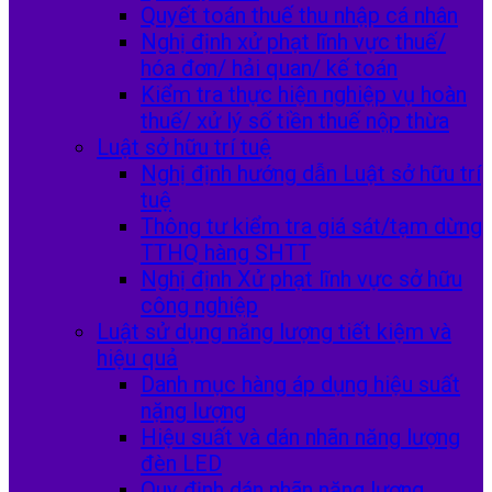
Quyết toán thuế thu nhập cá nhân
Nghị định xử phạt lĩnh vực thuế/
hóa đơn/ hải quan/ kế toán
Kiểm tra thực hiện nghiệp vụ hoàn
thuế/ xử lý số tiền thuế nộp thừa
Luật sở hữu trí tuệ
Nghị định hướng dẫn Luật sở hữu trí
tuệ
Thông tư kiểm tra giá sát/tạm dừng
TTHQ hàng SHTT
Nghị định Xử phạt lĩnh vực sở hữu
công nghiệp
Luật sử dụng năng lượng tiết kiệm và
hiệu quả
Danh mục hàng áp dụng hiệu suất
nặng lượng
Hiệu suất và dán nhãn năng lượng
đèn LED
Quy định dán nhãn năng lượng