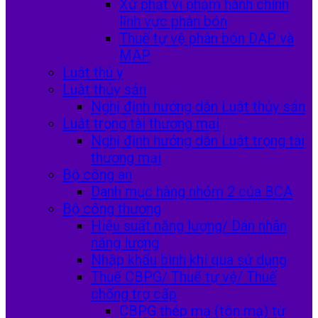
Xử phạt vi phạm hành chính
lĩnh vực phân bón
Thuế tự vệ phân bón DAP và
MAP
Luật thú y
Luật thủy sản
Nghị định hướng dẫn Luật thủy sản
Luật trọng tài thương mại
Nghị định hướng dẫn Luật trọng tài
thương mại
Bộ công an
Danh mục hàng nhóm 2 của BCA
Bộ công thương
Hiệu suất năng lượng/ Dán nhãn
năng lượng
Nhập khẩu bình khí qua sử dụng
Thuế CBPG/ Thuế tự vệ/ Thuế
chống trợ cấp
CBPG thép mạ (tôn mạ) từ