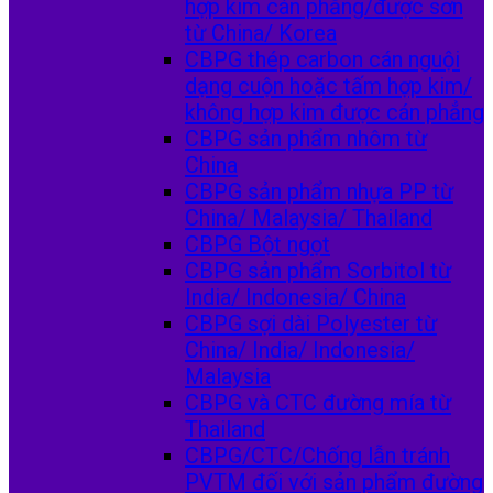
hợp kim cán phẳng/được sơn
từ China/ Korea
CBPG thép carbon cán nguội
dạng cuộn hoặc tấm hợp kim/
không hợp kim được cán phẳng
CBPG sản phẩm nhôm từ
China
CBPG sản phẩm nhựa PP từ
China/ Malaysia/ Thailand
CBPG Bột ngọt
CBPG sản phẩm Sorbitol từ
India/ Indonesia/ China
CBPG sợi dài Polyester từ
China/ India/ Indonesia/
Malaysia
CBPG và CTC đường mía từ
Thailand
CBPG/CTC/Chống lẫn tránh
PVTM đối với sản phẩm đường