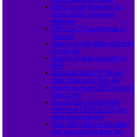
CBPG sợi dài Polyester từ
China/ India/ Indonesia/
Malaysia
CBPG và CTC đường mía từ
Thailand
Thuế tự vệ sản phẩm phôi thép
và thép dài
Thuế tự vệ phân bón DAP và
MAP
Chống lẩn tránh PVTM sản
phẩm thép cuộn/ thép dây
Hoa Kỳ áp thuế CBPG cá tra và
basa từ VN
Hoa Kỳ điều tra chống lẩn
tránh thuế CBPG và CTC pin
năng lượng mặt trời
Thuế CBPG đối với sản phẩm
mật ong của Việt Nam XK