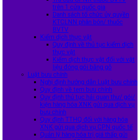
trên 1 cửa quốc gia
Danh sách tổ chức ủy quyền
KTCLNN phân bón/ thuốc
BVTV
Kiểm dịch thực vật
Quy định về thủ tục kiểm dịch
thực vật
Kiểm dịch thực vật đối với vật
liệu đóng gói bằng gỗ
Luật bưu chính
Nghị định hướng dẫn Luật bưu chính
Quy định về tem bưu chính
Quy định thủ tục hải quan thư/ gói/
kiện hàng hóa XNK gửi qua dịch vụ
bưu chính
Quy định TTHQ đối với hàng hóa
XNK gửi qua dịch vụ CPN quốc tế
Quản lý hàng hóa trị giá thấp gửi