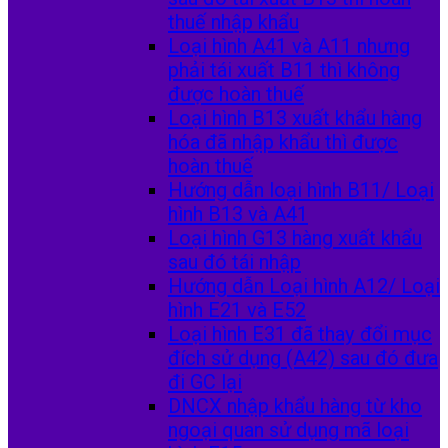
thuế nhập khẩu
Loại hình A41 và A11 nhưng
phải tái xuất B11 thì không
được hoàn thuế
Loại hình B13 xuất khẩu hàng
hóa đã nhập khẩu thì được
hoàn thuế
Hướng dẫn loại hình B11/ Loại
hình B13 và A41
Loại hình G13 hàng xuất khẩu
sau đó tái nhập
Hướng dẫn Loại hình A12/ Loại
hình E21 và E52
Loại hình E31 đã thay đổi mục
đích sử dụng (A42) sau đó đưa
đi GC lại
DNCX nhập khẩu hàng từ kho
ngoại quan sử dụng mã loại