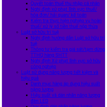
Quyết toán thuế thu nhập cá nhân
Nghị định xử phạt lĩnh vực thuế/
hóa đơn/ hải quan/ kế toán
Kiểm tra thực hiện nghiệp vụ hoàn
thuế/ xử lý số tiền thuế nộp thừa
Luật sở hữu trí tuệ
Nghị định hướng dẫn Luật sở hữu trí
tuệ
Thông tư kiểm tra giá sát/tạm dừng
TTHQ hàng SHTT
Nghị định Xử phạt lĩnh vực sở hữu
công nghiệp
Luật sử dụng năng lượng tiết kiệm và
hiệu quả
Danh mục hàng áp dụng hiệu suất
nặng lượng
Hiệu suất và dán nhãn năng lượng
đèn LED
Quy định dán nhãn năng lượng