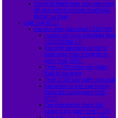
Chứng từ thanh toán qua ngân hàng
để xem xét hồ sơ hoàn thuế hoặc
không thu thuế
Luật thuế GTGT
Các quy định giảm thuế GTGT (8%)
Hướng dẫn thực hiện Nghị định
15/2022/NĐ-CP
Xác định tên hàng và mã hs
hàng nhập khẩu không được
giảm thuế GTGT
Thuế GTGT nhóm sản phẩm
thiết bị gia dụng
Thuế GTGT sản phẩm hóa chất
Sản phẩm từ kim loại không
thuộc đối tượng giảm thuế
GTGT
Cáp thép không thuộc đối
tượng được giảm thuế GTGT
Thời điểm lập hóa đơn giảm