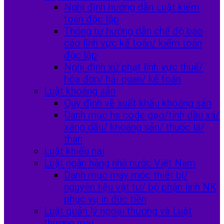
Nghị định hướng dẫn Luật kiểm
toán độc lập
Thông tư hướng dẫn chế độ báo
cáo lĩnh vực kế toán/ kiểm toán
độc lập
Nghị định xử phạt lĩnh vực thuế/
hóa đơn/ hải quan/ kế toán
Luật khoáng sản
Quy định về xuất khẩu khoáng sản
Danh mục hs code gạo/tinh dầu xá/
xăng dầu/ khoáng sản/ thuốc lá/
than
Luật khiếu nại
Luật ngân hàng nhà nước Việt Nam
Danh mục máy móc thiết bị/
nguyên liệu vật tư/ bộ phận linh NK
phục vụ in đúc tiền
Luật quản lý ngoại thương và Luật
thương mại