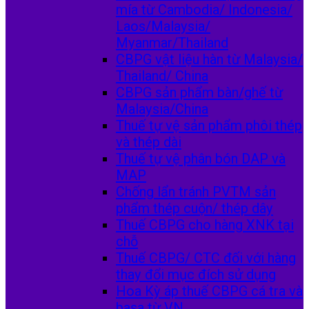
mía từ Cambodia/ Indonesia/
Laos/Malaysia/
Myanmar/Thailand
CBPG vật liệu hàn từ Malaysia/
Thailand/ China
CBPG sản phẩm bàn/ghế từ
Malaysia/China
Thuế tự vệ sản phẩm phôi thép
và thép dài
Thuế tự vệ phân bón DAP và
MAP
Chống lẩn tránh PVTM sản
phẩm thép cuộn/ thép dây
Thuế CBPG cho hàng XNK tại
chỗ
Thuế CBPG/ CTC đối với hàng
thay đổi mục đích sử dụng
Hoa Kỳ áp thuế CBPG cá tra và
basa từ VN