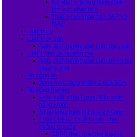
Xử phạt vi phạm hành chính
lĩnh vực phân bón
Thuế tự vệ phân bón DAP và
MAP
Luật thú y
Luật thủy sản
Nghị định hướng dẫn Luật thủy sản
Luật trọng tài thương mại
Nghị định hướng dẫn Luật trọng tài
thương mại
Bộ công an
Danh mục hàng nhóm 2 của BCA
Bộ công thương
Hiệu suất năng lượng/ Dán nhãn
năng lượng
Nhập khẩu bình khí qua sử dụng
Thuế CBPG/ Thuế tự vệ/ Thuế
chống trợ cấp
CBPG thép mạ (tôn mạ) từ