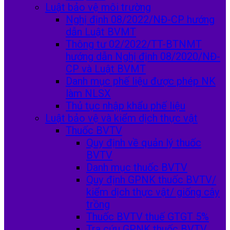
Luật bảo vệ môi trường
Nghị định 08/2022/NĐ-CP hướng
dẫn Luật BVMT
Thông tư 02/2022/TT-BTNMT
hướng dẫn Nghị định 08/2020/NĐ-
CP và Luật BVMT
Danh mục phế liệu được phép NK
làm NLSX
Thủ tục nhập khẩu phế liệu
Luật bảo vệ và kiểm dịch thực vật
Thuốc BVTV
Quy định về quản lý thuốc
BVTV
Danh mục thuốc BVTV
Quy định GPNK thuốc BVTV/
kiểm dịch thực vật/ giống cây
trồng
Thuốc BVTV thuế GTGT 5%
Tra cứu GPNK thuốc BVTV