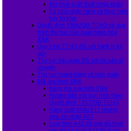
Mã thuế suất thuế nhập khẩu
Từ chối nhận hàng và thực hiện
hủy tờ khai
Quyết định 1966/QĐ-TCHQ về quy
trình thủ tục Hải quan hàng hóa
XNK
Quy trình TTHQ đối với hành lý ký
gửi
Thủ tục hải quan đối với tài sản di
chuyển
Thủ tục mang hàng về bảo quản
Mã loại hình XNK
Bảng mã loại hình XNK
Hướng dẫn mã loại hình theo
Quyết định 1357/QĐ-TCHQ
Hàng xuất khẩu B11 nhưng
phải tái nhập A31
Loại hình A42 đã nộp đủ thuế
sau đó tái xuất B13 thì hoàn