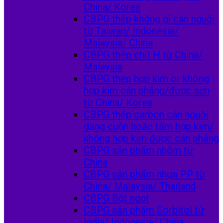
China/ Korea
CBPG thép không gỉ cán nguội
từ Taiwan/ Indonesia/
Malaysia/ China
CBPG thép chữ H từ China/
Malaysia
CBPG thép hợp kim or không
hợp kim cán phẳng/được sơn
từ China/ Korea
CBPG thép carbon cán nguội
dạng cuộn hoặc tấm hợp kim/
không hợp kim được cán phẳng
CBPG sản phẩm nhôm từ
China
CBPG sản phẩm nhựa PP từ
China/ Malaysia/ Thailand
CBPG Bột ngọt
CBPG sản phẩm Sorbitol từ
India/ Indonesia/ China