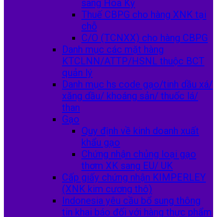
sang Hoa Kỳ
Thuế CBPG cho hàng XNK tại
chỗ
C/O (TCNXX) cho hàng CBPG
Danh mục các mặt hàng
KTCLNN/ATTP/HSNL thuộc BCT
quản lý
Danh mục hs code gạo/tinh dầu xá/
xăng dầu/ khoáng sản/ thuốc lá/
than
Gạo
Quy định về kinh doanh xuất
khẩu gạo
Chứng nhận chủng loại gạo
thơm XK sang EU/ UK
Cấp giấy chứng nhận KIMPERLEY
(XNK kim cương thô)
Indonesia yêu cầu bổ sung thông
tin khai báo đối với hàng thực phẩm