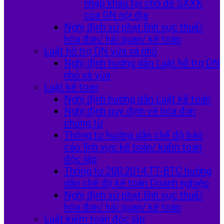
nhập khẩu tại chỗ để SXXK
của DN nội địa
Nghị định xử phạt lĩnh vực thuế/
hóa đơn/ hải quan/ kế toán
Luật hỗ trợ DN vừa và nhỏ
Nghị định hướng dẫn Luật hỗ trợ DN
nhỏ và vừa
Luật kế toán
Nghị định hướng dẫn Luật kế toán
Nghị định quy định về hóa đơn
chứng từ
Thông tư hướng dẫn chế độ báo
cáo lĩnh vực kế toán/ kiểm toán
độc lập
Thông tư 200.2014.TT-BTC hướng
dẫn chế độ kế toán Doanh nghiệp
Nghị định xử phạt lĩnh vực thuế/
hóa đơn/ hải quan/ kế toán
Luật kiểm toán độc lập