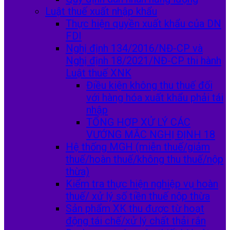
Luật thuế xuất nhập khẩu
Thực hiện quyền xuất khẩu của DN
FDI
Nghị định 134/2016/NĐ-CP và
Nghị định 18/2021/NĐ-CP thi hành
Luật thuế XNK
Điều kiện không thu thuế đối
với hàng hóa xuất khẩu phải tái
nhập
TỔNG HỢP XỬ LÝ CÁC
VƯỚNG MẮC NGHỊ ĐỊNH 18
Hệ thống MGH (miễn thuế/giảm
thuế/hoàn thuế/không thu thuế/nộp
thừa)
Kiểm tra thực hiện nghiệp vụ hoàn
thuế/ xử lý số tiền thuế nộp thừa
Sản phẩm XK thu được từ hoạt
động tái chế/xử lý chất thải rắn