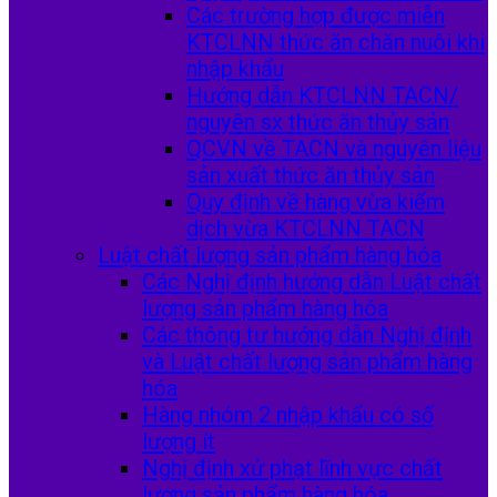
Các trường hợp được miễn
KTCLNN thức ăn chăn nuôi khi
nhập khẩu
Hướng dẫn KTCLNN TACN/
nguyên sx thức ăn thủy sản
QCVN về TACN và nguyên liệu
sản xuất thức ăn thủy sản
Quy định về hàng vừa kiểm
dịch vừa KTCLNN TACN
Luật chất lượng sản phẩm hàng hóa
Các Nghị định hướng dẫn Luật chất
lượng sản phẩm hàng hóa
Các thông tư hướng dẫn Nghị định
và Luật chất lượng sản phẩm hàng
hóa
Hàng nhóm 2 nhập khẩu có số
lượng ít
Nghị định xử phạt lĩnh vực chất
lượng sản phẩm hàng hóa