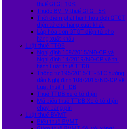
thuế GTGT 10%
Thuốc BVTV thuế GTGT 5%
Thời điểm phát hành hóa đơn GTGT
điện tử cho hàng xuất khẩu
Lập hóa đơn GTGT điện tử cho
hàng xuất khẩu
Luật thuế TTĐB
Nghị định 108/2015/NĐ-CP và
Nghị định 14/2019/NĐ-CP về thi
hành Luật thuế TTĐB
Thông tư 195/2015/TT-BTC hướng
dẫn Nghị định 108/2015/NĐ-CP về
Luật thuế TTĐB
Thuế TTĐB xe ô tô điện
Mã biểu thuế TTĐB Xe ô tô điện
chạy bằng pin
Luật thuế BVMT
Biểu thuế BVMT
Giảm thuế BVMT đối với xăng/