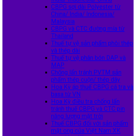
CBPG sợi dài Polyester từ
China/ India/ Indonesia/
Malaysia
CBPG và CTC đường mía từ
Thailand
Thuế tự vệ sản phẩm phôi thép
và thép dài
Thuế tự vệ phân bón DAP và
MAP
Chống lẩn tránh PVTM sản
phẩm thép cuộn/ thép dây
Hoa Kỳ áp thuế CBPG cá tra và
basa từ VN
Hoa Kỳ điều tra chống lẩn
tránh thuế CBPG và CTC pin
năng lượng mặt trời
Thuế CBPG đối với sản phẩm
mật ong của Việt Nam XK