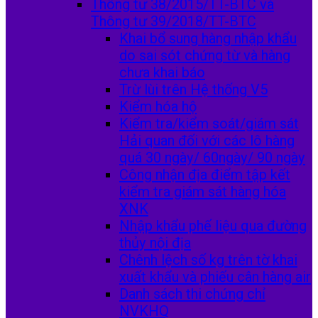
Thông tư 38/2015/TT-BTC và
Thông tư 39/2018/TT-BTC
Khai bổ sung hàng nhập khẩu
do sai sót chứng từ và hàng
chưa khai báo
Trừ lùi trên Hệ thống V5
Kiểm hóa hộ
Kiểm tra/kiểm soát/giám sát
Hải quan đối với các lô hàng
quá 30 ngày/ 60ngày/ 90 ngày
Công nhận địa điểm tập kết
kiểm tra giám sát hàng hóa
XNK
Nhập khẩu phế liệu qua đường
thủy nội địa
Chênh lệch số kg trên tờ khai
xuất khẩu và phiếu cân hàng air
Danh sách thi chứng chỉ
NVKHQ