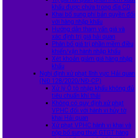
khẩu được chứa trong đĩa CD
Khai bổ sung phí bản quyền đối
với hàng nhập khẩu
Hướng dẫn tham vấn giá và
xác định trị giá hải quan
Phân bổ giá trị phần mềm điều
khiển/vận hành nhập khẩu
Xét khoản giảm giá hàng nhập
khẩu
Nghị định xử phạt lĩnh vực Hải quan
(NĐ 128/2020/NĐ-CP)
Xử lý Ô tô nhập khẩu không đủ
tiêu chuẩn khí thải
Không có quy định xử phạt
VPHC đối với hành vi hủy tờ
khai Hải quan
Xử phạt VPHC hành vi khai và
nộp bổ sung thuế GTGT hàng