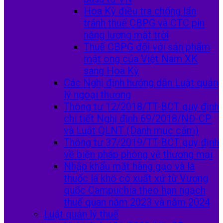
Hoa Kỳ điều tra chống lẩn
tránh thuế CBPG và CTC pin
năng lượng mặt trời
Thuế CBPG đối với sản phẩm
mật ong của Việt Nam XK
sang Hoa Kỳ
Các Nghị định hướng dẫn Luật quản
lý ngoại thương
Thông tư 12/2018/TT-BCT quy định
chi tiết Nghị định 69/2018/NĐ-CP
và Luật QLNT (Danh mục cấm)
Thông tư 37/2019/TT-BCT quy định
về biện pháp phòng vệ thương mại
Nhập khẩu mặt hàng gạo và lá
thuốc lá khô có xuất xứ từ Vương
quốc Campuchia theo hạn ngạch
thuế quan năm 2023 và năm 2024
Luật quản lý thuế