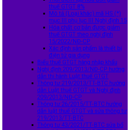
thuế GTGT 8%
Mô tả (Loại khác) mã HS (*)
mục III phụ lục III Nghị định 15
Hóa chất cơ bản được giảm
thuế GTGT theo nghị định
15/2022/NĐ-CP
Xác định sản phẩm là thiết bị
điện tử gia dụng
Biểu thuế GTGT hàng nhập khẩu
Nghị định 209/2013/NĐ-CP hướng
dẫn thi hành Luật thuế GTGT
Thông tư 219/2013/TT-BTC hướng
dẫn Luật thuế GTGT và Nghị định
209/2013/NĐ-CP
Thông tư 26/2015/TT-BTC hướng
dẫn luật thuế GTGT và sửa thông tư
219/2013/TT-BTC
Thông tư 43/2021/TT-BTC sửa bổ