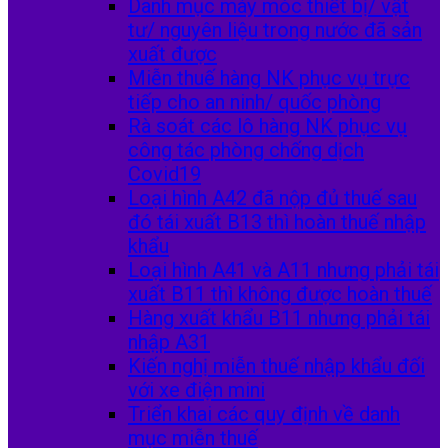
Danh mục máy móc thiết bị/ vật
tư/ nguyên liệu trong nước đã sản
xuất được
Miễn thuế hàng NK phục vụ trực
tiếp cho an ninh/ quốc phòng
Rà soát các lô hàng NK phục vụ
công tác phòng chống dịch
Covid19
Loại hình A42 đã nộp đủ thuế sau
đó tái xuất B13 thì hoàn thuế nhập
khẩu
Loại hình A41 và A11 nhưng phải tái
xuất B11 thì không được hoàn thuế
Hàng xuất khẩu B11 nhưng phải tái
nhập A31
Kiến nghị miễn thuế nhập khẩu đối
với xe điện mini
Triển khai các quy định về danh
mục miễn thuế