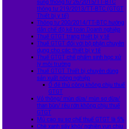
sung thông tư 26/2015/TT-BTC
thông tư 219/2013/TT-BTC (GTGT
Thiết bị y tế)
Thông tư 200/2014/TT-BTC hướng
dẫn chế độ kế toán Doanh nghiệp
Thuế GTGT trang thiết bị y tế
Thuế GTGT đối với bộ phận chuyên
dụng cho các thiết bị y tế
Thuế GTGT chế phẩm sinh học xử
lý môi trường
Thuế GTGT Thiết bị chuyên dùng
sản xuất nông nghiệp
Ổ đẻ thủ công không chịu thuế
GTGT
Vỏ thông/ mùn dừa/ mùn sơ dừa/
than bùn/ rêu rớn không chịu thuế
GTGT
Mủ cao su sơ chế thuế GTGT là 5%
Chè xanh sấy khô/ nghiền vụn chịu