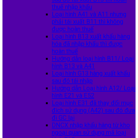
thuế nhập khẩu
Loại hình A41 và A11 nhưng
phải tái xuất B11 thì không
được hoàn thuế
Loại hình B13 xuất khẩu hàng
hóa đã nhập khẩu thì được
hoàn thuế
Hướng dẫn loại hình B11/ Loại
hình B13 và A41
Loại hình G13 hàng xuất khẩu
sau đó tái nhập
Hướng dẫn Loại hình A12/ Loại
hình E21 và E52
Loại hình E31 đã thay đổi mục
đích sử dụng (A42) sau đó đưa
đi GC lại
DNCX nhập khẩu hàng từ kho
ngoại quan sử dụng mã loại