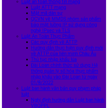
Luật an toàn thông tin mạng
Luật ATTT mạng
Mật mã dân sự
QCVN về MMDS nhóm sản phẩm
bảo mật luồng IP sử dụng công
nghệ IPsec và TLS
Luật An Toàn Thực Phẩm
Các quy định về ATTP
Hướng dẫn thực hiện quy định mới
về ATTP của liên minh Châu Âu
Thủ tục nhập khẩu lúa
Đài Loan chính thức sử dụng Hệ
thống quản lý số hóa thực phẩm
nhập khẩu vào Đài Loan từ ngày
01/8/2022
Luật ban hành văn bản quy phạm pháp
luật
Nghị định hướng dẫn Luật ban hành
VBQPPL