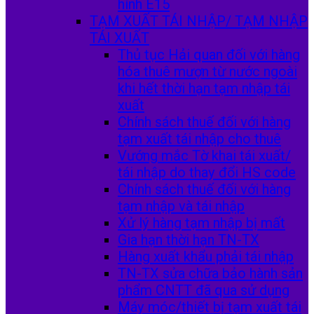
hình E15
TẠM XUẤT TÁI NHẬP/ TẠM NHẬP
TÁI XUẤT
Thủ tục Hải quan đối với hàng
hóa thuê mượn từ nước ngoài
khi hết thời hạn tạm nhập tái
xuất
Chính sách thuế đối với hàng
tạm xuất tái nhập cho thuê
Vướng mắc Tờ khai tái xuất/
tái nhập do thay đổi HS code
Chính sách thuế đối với hàng
tạm nhập và tái nhập
Xử lý hàng tạm nhập bị mất
Gia hạn thời hạn TN-TX
Hàng xuất khẩu phải tái nhập
TN-TX sửa chữa bảo hành sản
phẩm CNTT đã qua sử dụng
Máy móc/thiết bị tạm xuất tái