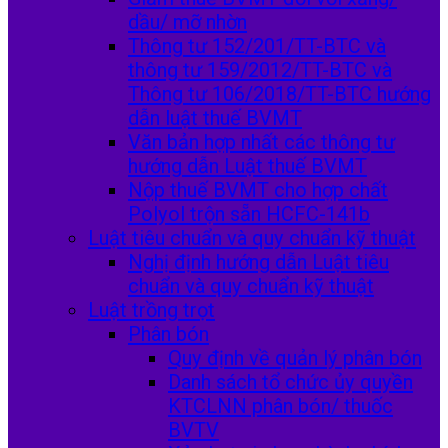
dầu/ mỡ nhờn
Thông tư 152/201/TT-BTC và
thông tư 159/2012/TT-BTC và
Thông tư 106/2018/TT-BTC hướng
dẫn luật thuế BVMT
Văn bản hợp nhất các thông tư
hướng dẫn Luật thuế BVMT
Nộp thuế BVMT cho hợp chất
Polyol trộn sẵn HCFC-141b
Luật tiêu chuẩn và quy chuẩn kỹ thuật
Nghị định hướng dẫn Luật tiêu
chuẩn và quy chuẩn kỹ thuật
Luật trồng trọt
Phân bón
Quy định về quản lý phân bón
Danh sách tổ chức ủy quyền
KTCLNN phân bón/ thuốc
BVTV