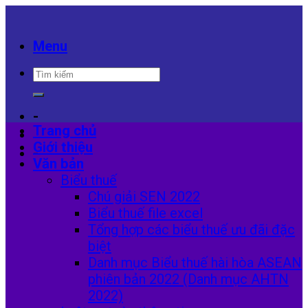
Skip
to
content
Menu
-
Trang chủ
Giới thiệu
-
Văn bản
Biểu thuế
Chú giải SEN 2022
Biểu thuế file excel
Tổng hợp các biểu thuế ưu đãi đặc
biệt
Danh mục Biểu thuế hài hòa ASEAN
phiên bản 2022 (Danh mục AHTN
2022)