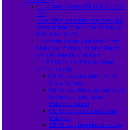
Thực hiện quyền xuất khẩu của DN
FDI
Hoạt động mua bán hàng hóa của
thương nhân nước ngoài không có
hiện diện tại VN
Thực hiện quyền xuất khẩu/ nhập
khẩu của tổ chức/ cá nhân không
có hiện diện tại Việt Nam
Thuế CBPG/ Thuế tự vệ/ Thuế
chống trợ cấp
CBPG thép mạ (tôn mạ) từ
China/ Korea
CBPG thép không gỉ cán nguội
từ Taiwan/ Indonesia/
Malaysia/ China
CBPG thép chữ H từ China/
Malaysia
CBPG thép hợp kim or không