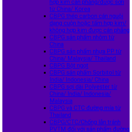
hợp kim cán phẳng/được sơn
từ China/ Korea
CBPG thép carbon cán nguội
dạng cuộn hoặc tấm hợp kim/
không hợp kim được cán phẳng
CBPG sản phẩm nhôm từ
China
CBPG sản phẩm nhựa PP từ
China/ Malaysia/ Thailand
CBPG Bột ngọt
CBPG sản phẩm Sorbitol từ
India/ Indonesia/ China
CBPG sợi dài Polyester từ
China/ India/ Indonesia/
Malaysia
CBPG và CTC đường mía từ
Thailand
CBPG/CTC/Chống lẫn tránh
PVTM đối với sản phẩm đường