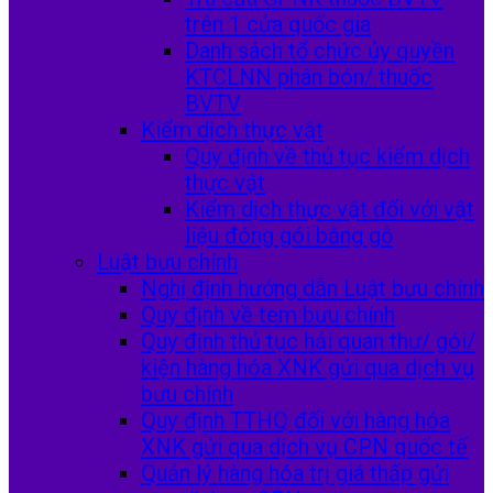
trên 1 cửa quốc gia
Danh sách tổ chức ủy quyền
KTCLNN phân bón/ thuốc
BVTV
Kiểm dịch thực vật
Quy định về thủ tục kiểm dịch
thực vật
Kiểm dịch thực vật đối với vật
liệu đóng gói bằng gỗ
Luật bưu chính
Nghị định hướng dẫn Luật bưu chính
Quy định về tem bưu chính
Quy định thủ tục hải quan thư/ gói/
kiện hàng hóa XNK gửi qua dịch vụ
bưu chính
Quy định TTHQ đối với hàng hóa
XNK gửi qua dịch vụ CPN quốc tế
Quản lý hàng hóa trị giá thấp gửi