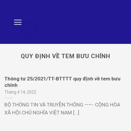
Skip
to
content
QUY ĐỊNH VỀ TEM BƯU CHÍNH
Thông tư 25/2021/TT-BTTTT quy định về tem bưu
chính
Tháng 4 14, 2022
BỘ THÔNG TIN VÀ TRUYỀN THÔNG ——- CỘNG HÒA
XÃ HỘI CHỦ NGHĨA VIỆT NAM [...]