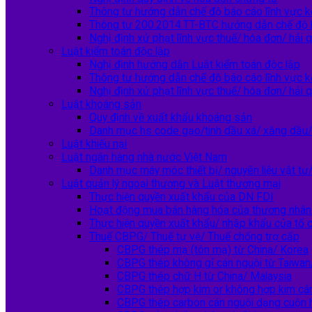
Thông tư hướng dẫn chế độ báo cáo lĩnh vực k
Thông tư 200.2014.TT-BTC hướng dẫn chế độ 
Nghị định xử phạt lĩnh vực thuế/ hóa đơn/ hải 
Luật kiểm toán độc lập
Nghị định hướng dẫn Luật kiểm toán độc lập
Thông tư hướng dẫn chế độ báo cáo lĩnh vực k
Nghị định xử phạt lĩnh vực thuế/ hóa đơn/ hải 
Luật khoáng sản
Quy định về xuất khẩu khoáng sản
Danh mục hs code gạo/tinh dầu xá/ xăng dầu/ 
Luật khiếu nại
Luật ngân hàng nhà nước Việt Nam
Danh mục máy móc thiết bị/ nguyên liệu vật tư/
Luật quản lý ngoại thương và Luật thương mại
Thực hiện quyền xuất khẩu của DN FDI
Hoạt động mua bán hàng hóa của thương nhân 
Thực hiện quyền xuất khẩu/ nhập khẩu của tổ c
Thuế CBPG/ Thuế tự vệ/ Thuế chống trợ cấp
CBPG thép mạ (tôn mạ) từ China/ Korea
CBPG thép không gỉ cán nguội từ Taiwan/
CBPG thép chữ H từ China/ Malaysia
CBPG thép hợp kim or không hợp kim cá
CBPG thép carbon cán nguội dạng cuộn 