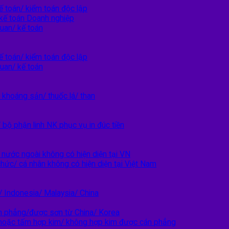
ế toán/ kiểm toán độc lập
kế toán Doanh nghiệp
quan/ kế toán
ế toán/ kiểm toán độc lập
quan/ kế toán
khoáng sản/ thuốc lá/ than
 bộ phận linh NK phục vụ in đúc tiền
nước ngoài không có hiện diện tại VN
hức/ cá nhân không có hiện diện tại Việt Nam
 Indonesia/ Malaysia/ China
n phẳng/được sơn từ China/ Korea
hoặc tấm hợp kim/ không hợp kim được cán phẳng