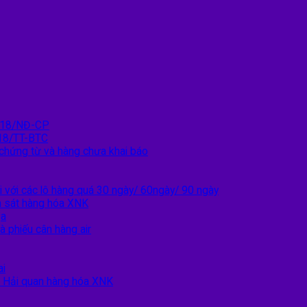
2018/NĐ-CP
18/TT-BTC
 chứng từ và hàng chưa khai báo
i với các lô hàng quá 30 ngày/ 60ngày/ 90 ngày
m sát hàng hóa XNK
ịa
à phiếu cân hàng air
ai
c Hải quan hàng hóa XNK