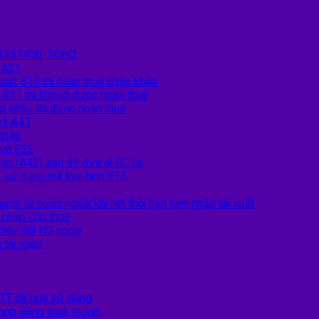
nh 1357/QĐ-TCHQ
 A31
xuất B13 thì hoàn thuế nhập khẩu
t B11 thì không được hoàn thuế
p khẩu thì được hoàn thuế
và A41
 nhập
 và E52
ng (A42) sau đó đưa đi GC lại
 sử dụng mã loại hình E15
ượn từ nước ngoài khi hết thời hạn tạm nhập tái xuất
i nhập cho thuê
 thay đổi HS code
 tái nhập
TT đã qua sử dụng
o hợp đồng thuê mượn