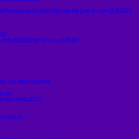
ý số hóa thực phẩm nhập khẩu vào Đài Loan từ ngày 01/8/2022
VMT
 định 08/2020/NĐ-CP và Luật BVMT
ực vật/ giống cây trồng
ốc gia
ân bón/ thuốc BVTV
gói bằng gỗ