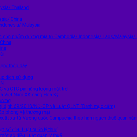
sia/ Thailand
esia/ China
Indonesia/ Malaysia
i sản phẩm đường mía từ Cambodia/ Indonesia/ Laos/Malaysia/
 China
ina
ài
ộn/ thép dây
ục đích sử dụng
VN
G và CTC pin năng lượng mặt trời
ủa Việt Nam XK sang Hoa Kỳ
hương
Nghị định 69/2018/NĐ-CP và Luật QLNT (Danh mục cấm)
áp phòng vệ thương mại
ó xuất xứ từ Vương quốc Campuchia theo hạn ngạch thuế quan n
t số điều Luật quản lý thuế
ột số điều Luật quản lý thuế