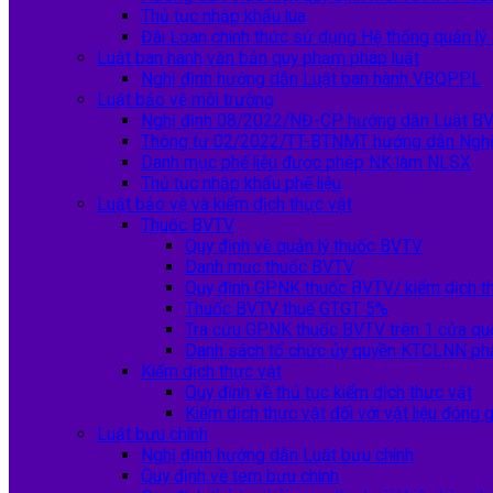
Thủ tục nhập khẩu lúa
Đài Loan chính thức sử dụng Hệ thống quản l
Luật ban hành văn bản quy phạm pháp luật
Nghị định hướng dẫn Luật ban hành VBQPPL
Luật bảo vệ môi trường
Nghị định 08/2022/NĐ-CP hướng dẫn Luật B
Thông tư 02/2022/TT-BTNMT hướng dẫn Nghị
Danh mục phế liệu được phép NK làm NLSX
Thủ tục nhập khẩu phế liệu
Luật bảo vệ và kiểm dịch thực vật
Thuốc BVTV
Quy định về quản lý thuốc BVTV
Danh mục thuốc BVTV
Quy định GPNK thuốc BVTV/ kiểm dịch th
Thuốc BVTV thuế GTGT 5%
Tra cứu GPNK thuốc BVTV trên 1 cửa qu
Danh sách tổ chức ủy quyền KTCLNN ph
Kiểm dịch thực vật
Quy định về thủ tục kiểm dịch thực vật
Kiểm dịch thực vật đối với vật liệu đóng 
Luật bưu chính
Nghị định hướng dẫn Luật bưu chính
Quy định về tem bưu chính