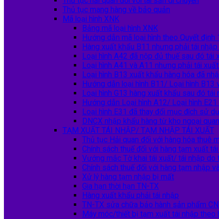
Thủ tục hải quan đối với tài sản di chuyển
Thủ tục mang hàng về bảo quản
Mã loại hình XNK
Bảng mã loại hình XNK
Hướng dẫn mã loại hình theo Quyết đị
Hàng xuất khẩu B11 nhưng phải tái nhập
Loại hình A42 đã nộp đủ thuế sau đó tái 
Loại hình A41 và A11 nhưng phải tái xuấ
Loại hình B13 xuất khẩu hàng hóa đã nhậ
Hướng dẫn loại hình B11/ Loại hình B13 
Loại hình G13 hàng xuất khẩu sau đó tái
Hướng dẫn Loại hình A12/ Loại hình E21
Loại hình E31 đã thay đổi mục đích sử dụ
DNCX nhập khẩu hàng từ kho ngoại quan
TẠM XUẤT TÁI NHẬP/ TẠM NHẬP TÁI XUẤT
Thủ tục Hải quan đối với hàng hóa thuê m
Chính sách thuế đối với hàng tạm xuất tá
Vướng mắc Tờ khai tái xuất/ tái nhập do
Chính sách thuế đối với hàng tạm nhập và
Xử lý hàng tạm nhập bị mất
Gia hạn thời hạn TN-TX
Hàng xuất khẩu phải tái nhập
TN-TX sửa chữa bảo hành sản phẩm CN
Máy móc/thiết bị tạm xuất tái nhập the