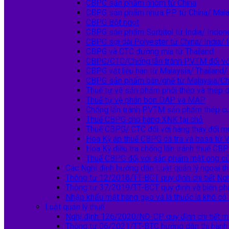
CBPG sản phẩm nhôm từ China
CBPG sản phẩm nhựa PP từ China/ Malay
CBPG Bột ngọt
CBPG sản phẩm Sorbitol từ India/ Indon
CBPG sợi dài Polyester từ China/ India/ 
CBPG và CTC đường mía từ Thailand
CBPG/CTC/Chống lẫn tránh PVTM đối vớ
CBPG vật liệu hàn từ Malaysia/ Thailand/
CBPG sản phẩm bàn/ghế từ Malaysia/Ch
Thuế tự vệ sản phẩm phôi thép và thép d
Thuế tự vệ phân bón DAP và MAP
Chống lẩn tránh PVTM sản phẩm thép cu
Thuế CBPG cho hàng XNK tại chỗ
Thuế CBPG/ CTC đối với hàng thay đổi m
Hoa Kỳ áp thuế CBPG cá tra và basa từ 
Hoa Kỳ điều tra chống lẩn tránh thuế CBP
Thuế CBPG đối với sản phẩm mật ong c
Các Nghị định hướng dẫn Luật quản lý ngoại t
Thông tư 12/2018/TT-BCT quy định chi tiết 
Thông tư 37/2019/TT-BCT quy định về biện ph
Nhập khẩu mặt hàng gạo và lá thuốc lá khô c
Luật quản lý thuế
Nghị định 126/2020/NĐ-CP quy định chi tiết mộ
Thông tư 06/2021/TT-BTC hướng dẫn thi hành m