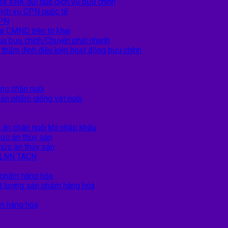
hóa XNK gửi qua dịch vụ bưu chính
dịch vụ CPN quốc tế
CPN
ai CMND trên tờ khai
 qua bưu chính/Chuyển phát nhanh
 thẩm định điều kiện hoạt động bưu chính
ng chăn nuôi
sản phẩm giống vật nuôi
ăn chăn nuôi khi nhập khẩu
ức ăn thủy sản
hức ăn thủy sản
TCLNN TACN
 phẩm hàng hóa
ất lượng sản phẩm hàng hóa
ẩm hàng hóa