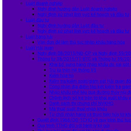
Luật doanh nghiệp
Nghị định hướng dẫn Luật doanh nghiệp
Nghị định xử phạt lĩnh vực kế hoạch và đầu tư
Luật đầu tư
Nghị định hướng dẫn Luật đầu tư
Nghị định xử phạt lĩnh vực kế hoạch và đầu tư
Luật hàng hải
Vận đơn để làm thủ tục nhập khẩu hàng hóa
Luật Hải quan
Nghị định 08/2015/NĐ-CP và Nghị định 59/
Thông tư 38/2015/TT-BTC và Thông tư 39/20
Khai bổ sung hàng nhập khẩu do sai sót
Trừ lùi trên Hệ thống V5
Kiểm hóa hộ
Kiểm tra/kiểm soát/giám sát Hải quan đố
Công nhận địa điểm tập kết kiểm tra giá
Nhập khẩu phế liệu qua đường thủy nội đ
Chênh lệch số kg trên tờ khai xuất khẩu v
Danh sách thi chứng chỉ NVKHQ
Mã thuế suất thuế nhập khẩu
Từ chối nhận hàng và thực hiện hủy tờ kh
Quyết định 1966/QĐ-TCHQ về quy trình thủ tụ
Quy trình TTHQ đối với hành lý ký gửi