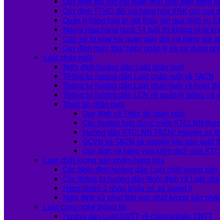
Quy định thủ tục hải quan thư/ gói/ kiện hàng 
Quy định TTHQ đối với hàng hóa XNK gửi qua 
Quản lý hàng hóa trị giá thấp gửi qua dịch vụ 
Người mua hàng dưới 14 tuổi thì không phải kh
Cấp số tờ khai hải quan giấy đối với hàng gửi
Quy định mức thu/ nộp/ quản lý và sử dụng phí
Luật chăn nuôi
Nghị định hướng dẫn Luật chăn nuôi
Thông tư hướng dẫn Luật chăn nuôi về TACN
Thông tư hướng dẫn Luật chăn nuôi về hoạt độ
Thông tư hướng dẫn LCN về quản lý giống và 
Thức ăn chăn nuôi
Quy định về Thức ăn chăn nuôi
Các trường hợp được miễn KTCLNN thức 
Hướng dẫn KTCLNN TACN/ nguyên sx th
QCVN về TACN và nguyên liệu sản xuất t
Quy định về hàng vừa kiểm dịch vừa K
Luật chất lượng sản phẩm hàng hóa
Các Nghị định hướng dẫn Luật chất lượng sản
Các thông tư hướng dẫn Nghị định và Luật ch
Hàng nhóm 2 nhập khẩu có số lượng ít
Nghị định xử phạt lĩnh vực chất lượng sản ph
Luật công nghệ thông tin
Hướng dẫn Luật CNTT về công nghiệp CNTT