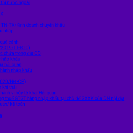
 tại nước ngoài
TX
h TN-TX/Kinh doanh chuyển khẩu
ẩu nhập
 quá cảnh
0/2019/TT-BTC)
ợc chứa trong đĩa CD
 nhập khẩu
iá hải quan
n hành nhập khẩu
/2020/NĐ-CP)
 khí thải
hành vi hủy tờ khai Hải quan
ng thuế GTGT hàng nhập khẩu tại chỗ để SXXK của DN nội địa
quan/ kế toán
a