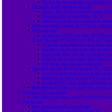
Thủ tục tàu tạm xuất tiếp tục cho thuê lại
Hàng kinh doanh tạm nhập tái xuất
Quản lý đối với hàng hóa kinh doanh TN-
Hàng gửi KNQ và kinh doanh TN-TX
Danh mục phế liệu tạm ngừng kinh doan
Danh mục hàng hóa phải làm TTHQ tại cửa kh
Hàng quá cảnh
Hướng dẫn thủ tục hải quan đối với hàng
Trị giá Hải quan (TT 39/2015/TT-BTC và TT 6
Trị giá hải quan phần mềm xuất khẩu đư
Khai bổ sung phí bản quyền đối với hàng
Hướng dẫn tham vấn giá và xác định trị g
Phân bổ giá trị phần mềm điều khiển/vậ
Xét khoản giảm giá hàng nhập khẩu
Nghị định xử phạt lĩnh vực Hải quan (NĐ 128
Xử lý Ô tô nhập khẩu không đủ tiêu chuẩn
Không có quy định xử phạt VPHC đối với 
Xử phạt VPHC hành vi khai và nộp bổ su
Nghị định xử phạt lĩnh vực thuế/ hóa đơn/ hải 
Luật hỗ trợ DN vừa và nhỏ
Nghị định hướng dẫn Luật hỗ trợ DN nhỏ và vừ
Luật kế toán
Nghị định hướng dẫn Luật kế toán
Nghị định quy định về hóa đơn chứng từ