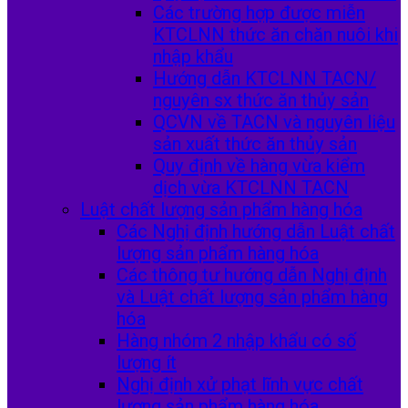
Các trường hợp được miễn
KTCLNN thức ăn chăn nuôi khi
nhập khẩu
Hướng dẫn KTCLNN TACN/
nguyên sx thức ăn thủy sản
QCVN về TACN và nguyên liệu
sản xuất thức ăn thủy sản
Quy định về hàng vừa kiểm
dịch vừa KTCLNN TACN
Luật chất lượng sản phẩm hàng hóa
Các Nghị định hướng dẫn Luật chất
lượng sản phẩm hàng hóa
Các thông tư hướng dẫn Nghị định
và Luật chất lượng sản phẩm hàng
hóa
Hàng nhóm 2 nhập khẩu có số
lượng ít
Nghị định xử phạt lĩnh vực chất
lượng sản phẩm hàng hóa