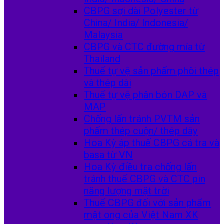
CBPG sợi dài Polyester từ
China/ India/ Indonesia/
Malaysia
CBPG và CTC đường mía từ
Thailand
Thuế tự vệ sản phẩm phôi thép
và thép dài
Thuế tự vệ phân bón DAP và
MAP
Chống lẩn tránh PVTM sản
phẩm thép cuộn/ thép dây
Hoa Kỳ áp thuế CBPG cá tra và
basa từ VN
Hoa Kỳ điều tra chống lẩn
tránh thuế CBPG và CTC pin
năng lượng mặt trời
Thuế CBPG đối với sản phẩm
mật ong của Việt Nam XK