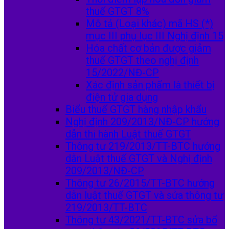
thuế GTGT 8%
Mô tả (Loại khác) mã HS (*)
mục III phụ lục III Nghị định 15
Hóa chất cơ bản được giảm
thuế GTGT theo nghị định
15/2022/NĐ-CP
Xác định sản phẩm là thiết bị
điện tử gia dụng
Biểu thuế GTGT hàng nhập khẩu
Nghị định 209/2013/NĐ-CP hướng
dẫn thi hành Luật thuế GTGT
Thông tư 219/2013/TT-BTC hướng
dẫn Luật thuế GTGT và Nghị định
209/2013/NĐ-CP
Thông tư 26/2015/TT-BTC hướng
dẫn luật thuế GTGT và sửa thông tư
219/2013/TT-BTC
Thông tư 43/2021/TT-BTC sửa bổ