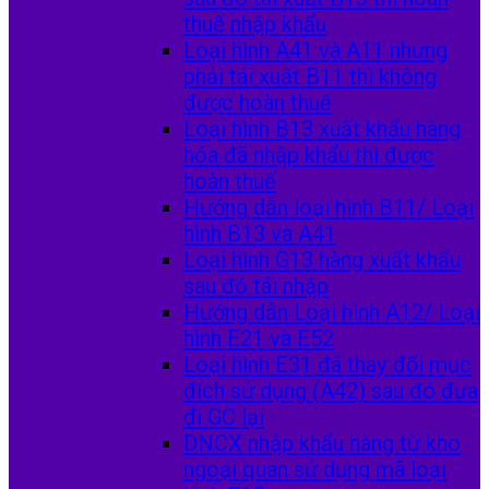
thuế nhập khẩu
Loại hình A41 và A11 nhưng
phải tái xuất B11 thì không
được hoàn thuế
Loại hình B13 xuất khẩu hàng
hóa đã nhập khẩu thì được
hoàn thuế
Hướng dẫn loại hình B11/ Loại
hình B13 và A41
Loại hình G13 hàng xuất khẩu
sau đó tái nhập
Hướng dẫn Loại hình A12/ Loại
hình E21 và E52
Loại hình E31 đã thay đổi mục
đích sử dụng (A42) sau đó đưa
đi GC lại
DNCX nhập khẩu hàng từ kho
ngoại quan sử dụng mã loại