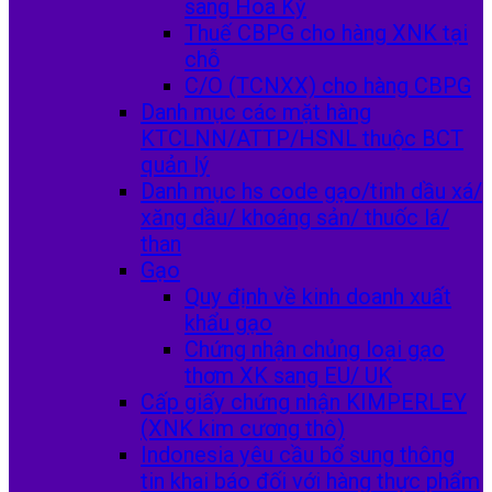
sang Hoa Kỳ
Thuế CBPG cho hàng XNK tại
chỗ
C/O (TCNXX) cho hàng CBPG
Danh mục các mặt hàng
KTCLNN/ATTP/HSNL thuộc BCT
quản lý
Danh mục hs code gạo/tinh dầu xá/
xăng dầu/ khoáng sản/ thuốc lá/
than
Gạo
Quy định về kinh doanh xuất
khẩu gạo
Chứng nhận chủng loại gạo
thơm XK sang EU/ UK
Cấp giấy chứng nhận KIMPERLEY
(XNK kim cương thô)
Indonesia yêu cầu bổ sung thông
tin khai báo đối với hàng thực phẩm