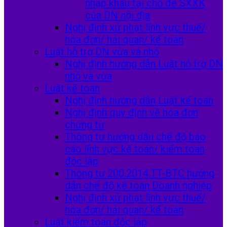
nhập khẩu tại chỗ để SXXK
của DN nội địa
Nghị định xử phạt lĩnh vực thuế/
hóa đơn/ hải quan/ kế toán
Luật hỗ trợ DN vừa và nhỏ
Nghị định hướng dẫn Luật hỗ trợ DN
nhỏ và vừa
Luật kế toán
Nghị định hướng dẫn Luật kế toán
Nghị định quy định về hóa đơn
chứng từ
Thông tư hướng dẫn chế độ báo
cáo lĩnh vực kế toán/ kiểm toán
độc lập
Thông tư 200.2014.TT-BTC hướng
dẫn chế độ kế toán Doanh nghiệp
Nghị định xử phạt lĩnh vực thuế/
hóa đơn/ hải quan/ kế toán
Luật kiểm toán độc lập