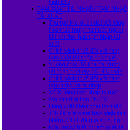
hình E15
TẠM XUẤT TÁI NHẬP/ TẠM NHẬP
TÁI XUẤT
Thủ tục Hải quan đối với hàng
hóa thuê mượn từ nước ngoài
khi hết thời hạn tạm nhập tái
xuất
Chính sách thuế đối với hàng
tạm xuất tái nhập cho thuê
Vướng mắc Tờ khai tái xuất/
tái nhập do thay đổi HS code
Chính sách thuế đối với hàng
tạm nhập và tái nhập
Xử lý hàng tạm nhập bị mất
Gia hạn thời hạn TN-TX
Hàng xuất khẩu phải tái nhập
TN-TX sửa chữa bảo hành sản
phẩm CNTT đã qua sử dụng
Máy móc/thiết bị tạm xuất tái