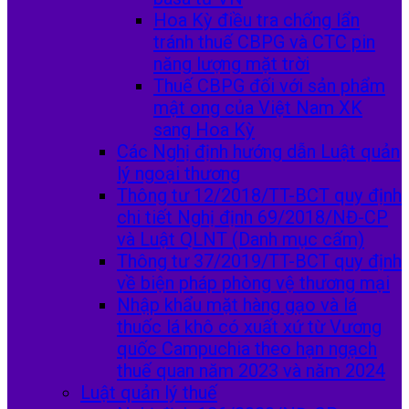
Hoa Kỳ điều tra chống lẩn
tránh thuế CBPG và CTC pin
năng lượng mặt trời
Thuế CBPG đối với sản phẩm
mật ong của Việt Nam XK
sang Hoa Kỳ
Các Nghị định hướng dẫn Luật quản
lý ngoại thương
Thông tư 12/2018/TT-BCT quy định
chi tiết Nghị định 69/2018/NĐ-CP
và Luật QLNT (Danh mục cấm)
Thông tư 37/2019/TT-BCT quy định
về biện pháp phòng vệ thương mại
Nhập khẩu mặt hàng gạo và lá
thuốc lá khô có xuất xứ từ Vương
quốc Campuchia theo hạn ngạch
thuế quan năm 2023 và năm 2024
Luật quản lý thuế