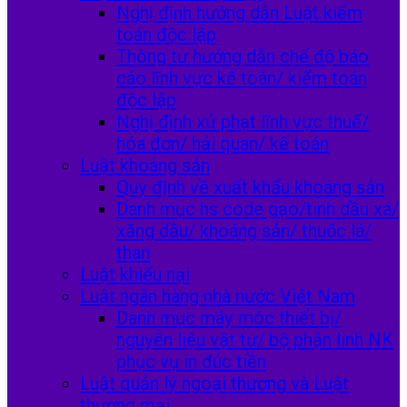
Nghị định hướng dẫn Luật kiểm
toán độc lập
Thông tư hướng dẫn chế độ báo
cáo lĩnh vực kế toán/ kiểm toán
độc lập
Nghị định xử phạt lĩnh vực thuế/
hóa đơn/ hải quan/ kế toán
Luật khoáng sản
Quy định về xuất khẩu khoáng sản
Danh mục hs code gạo/tinh dầu xá/
xăng dầu/ khoáng sản/ thuốc lá/
than
Luật khiếu nại
Luật ngân hàng nhà nước Việt Nam
Danh mục máy móc thiết bị/
nguyên liệu vật tư/ bộ phận linh NK
phục vụ in đúc tiền
Luật quản lý ngoại thương và Luật
thương mại