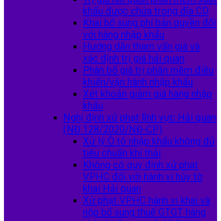
khẩu được chứa trong đĩa CD
Khai bổ sung phí bản quyền đối
với hàng nhập khẩu
Hướng dẫn tham vấn giá và
xác định trị giá hải quan
Phân bổ giá trị phần mềm điều
khiển/vận hành nhập khẩu
Xét khoản giảm giá hàng nhập
khẩu
Nghị định xử phạt lĩnh vực Hải quan
(NĐ 128/2020/NĐ-CP)
Xử lý Ô tô nhập khẩu không đủ
tiêu chuẩn khí thải
Không có quy định xử phạt
VPHC đối với hành vi hủy tờ
khai Hải quan
Xử phạt VPHC hành vi khai và
nộp bổ sung thuế GTGT hàng