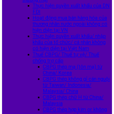
Thực hiện quyền xuất khẩu của DN
FDI
Hoạt động mua bán hàng hóa của
thương nhân nước ngoài không có
hiện diện tại VN
Thực hiện quyền xuất khẩu/ nhập
khẩu của tổ chức/ cá nhân không
có hiện diện tại Việt Nam
Thuế CBPG/ Thuế tự vệ/ Thuế
chống trợ cấp
CBPG thép mạ (tôn mạ) từ
China/ Korea
CBPG thép không gỉ cán nguội
từ Taiwan/ Indonesia/
Malaysia/ China
CBPG thép chữ H từ China/
Malaysia
CBPG thép hợp kim or không