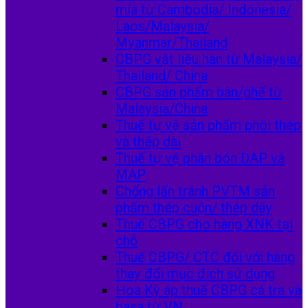
mía từ Cambodia/ Indonesia/
Laos/Malaysia/
Myanmar/Thailand
CBPG vật liệu hàn từ Malaysia/
Thailand/ China
CBPG sản phẩm bàn/ghế từ
Malaysia/China
Thuế tự vệ sản phẩm phôi thép
và thép dài
Thuế tự vệ phân bón DAP và
MAP
Chống lẩn tránh PVTM sản
phẩm thép cuộn/ thép dây
Thuế CBPG cho hàng XNK tại
chỗ
Thuế CBPG/ CTC đối với hàng
thay đổi mục đích sử dụng
Hoa Kỳ áp thuế CBPG cá tra và
basa từ VN