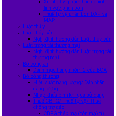
Xử phạt vi phạm hành chính
lĩnh vực phân bón
Thuế tự vệ phân bón DAP và
MAP
Luật thú y
Luật thủy sản
Nghị định hướng dẫn Luật thủy sản
Luật trọng tài thương mại
Nghị định hướng dẫn Luật trọng tài
thương mại
Bộ công an
Danh mục hàng nhóm 2 của BCA
Bộ công thương
Hiệu suất năng lượng/ Dán nhãn
năng lượng
Nhập khẩu bình khí qua sử dụng
Thuế CBPG/ Thuế tự vệ/ Thuế
chống trợ cấp
CBPG thép mạ (tôn mạ) từ