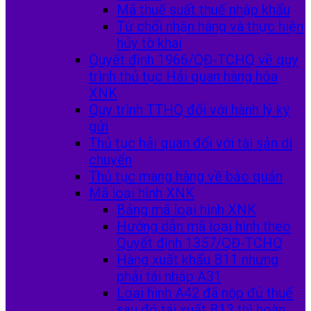
Mã thuế suất thuế nhập khẩu
Từ chối nhận hàng và thực hiện
hủy tờ khai
Quyết định 1966/QĐ-TCHQ về quy
trình thủ tục Hải quan hàng hóa
XNK
Quy trình TTHQ đối với hành lý ký
gửi
Thủ tục hải quan đối với tài sản di
chuyển
Thủ tục mang hàng về bảo quản
Mã loại hình XNK
Bảng mã loại hình XNK
Hướng dẫn mã loại hình theo
Quyết định 1357/QĐ-TCHQ
Hàng xuất khẩu B11 nhưng
phải tái nhập A31
Loại hình A42 đã nộp đủ thuế
sau đó tái xuất B13 thì hoàn