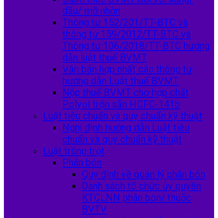
dầu/ mỡ nhờn
Thông tư 152/201/TT-BTC và
thông tư 159/2012/TT-BTC và
Thông tư 106/2018/TT-BTC hướng
dẫn luật thuế BVMT
Văn bản hợp nhất các thông tư
hướng dẫn Luật thuế BVMT
Nộp thuế BVMT cho hợp chất
Polyol trộn sẵn HCFC-141b
Luật tiêu chuẩn và quy chuẩn kỹ thuật
Nghị định hướng dẫn Luật tiêu
chuẩn và quy chuẩn kỹ thuật
Luật trồng trọt
Phân bón
Quy định về quản lý phân bón
Danh sách tổ chức ủy quyền
KTCLNN phân bón/ thuốc
BVTV