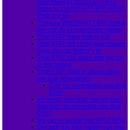
sung thông tư 26/2015/TT-BTC
thông tư 219/2013/TT-BTC (GTGT
Thiết bị y tế)
Thông tư 200/2014/TT-BTC hướng
dẫn chế độ kế toán Doanh nghiệp
Thuế GTGT trang thiết bị y tế
Thuế GTGT đối với bộ phận chuyên
dụng cho các thiết bị y tế
Thuế GTGT chế phẩm sinh học xử
lý môi trường
Thuế GTGT Thiết bị chuyên dùng
sản xuất nông nghiệp
Ổ đẻ thủ công không chịu thuế
GTGT
Vỏ thông/ mùn dừa/ mùn sơ dừa/
than bùn/ rêu rớn không chịu thuế
GTGT
Mủ cao su sơ chế thuế GTGT là 5%
Chè xanh sấy khô/ nghiền vụn chịu