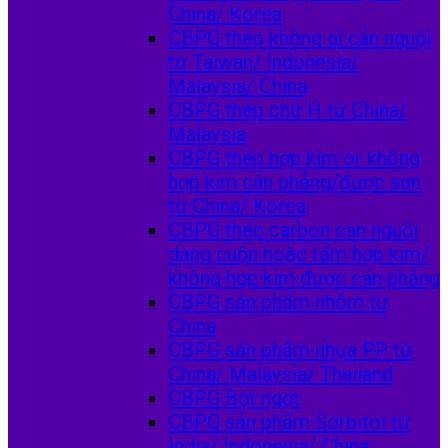
China/ Korea
CBPG thép không gỉ cán nguội
từ Taiwan/ Indonesia/
Malaysia/ China
CBPG thép chữ H từ China/
Malaysia
CBPG thép hợp kim or không
hợp kim cán phẳng/được sơn
từ China/ Korea
CBPG thép carbon cán nguội
dạng cuộn hoặc tấm hợp kim/
không hợp kim được cán phẳng
CBPG sản phẩm nhôm từ
China
CBPG sản phẩm nhựa PP từ
China/ Malaysia/ Thailand
CBPG Bột ngọt
CBPG sản phẩm Sorbitol từ
India/ Indonesia/ China