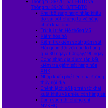
Thông tư 38/2015/TT-BTC và
Thông tư 39/2018/TT-BTC
Khai bổ sung hàng nhập khẩu
do sai sót chứng từ và hàng
chưa khai báo
Trừ lùi trên Hệ thống V5
Kiểm hóa hộ
Kiểm tra/kiểm soát/giám sát
Hải quan đối với các lô hàng
quá 30 ngày/ 60ngày/ 90 ngày
Công nhận địa điểm tập kết
kiểm tra giám sát hàng hóa
XNK
Nhập khẩu phế liệu qua đường
thủy nội địa
Chênh lệch số kg trên tờ khai
xuất khẩu và phiếu cân hàng air
Danh sách thi chứng chỉ
NVKHQ