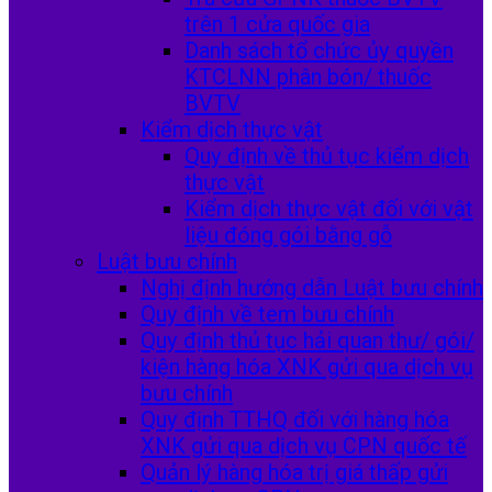
trên 1 cửa quốc gia
Danh sách tổ chức ủy quyền
KTCLNN phân bón/ thuốc
BVTV
Kiểm dịch thực vật
Quy định về thủ tục kiểm dịch
thực vật
Kiểm dịch thực vật đối với vật
liệu đóng gói bằng gỗ
Luật bưu chính
Nghị định hướng dẫn Luật bưu chính
Quy định về tem bưu chính
Quy định thủ tục hải quan thư/ gói/
kiện hàng hóa XNK gửi qua dịch vụ
bưu chính
Quy định TTHQ đối với hàng hóa
XNK gửi qua dịch vụ CPN quốc tế
Quản lý hàng hóa trị giá thấp gửi