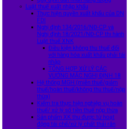
Luật thuế xuất nhập khẩu
Thực hiện quyền xuất khẩu của DN
FDI
Nghị định 134/2016/NĐ-CP và
Nghị định 18/2021/NĐ-CP thi hành
Luật thuế XNK
Điều kiện không thu thuế đối
với hàng hóa xuất khẩu phải tái
nhập
TỔNG HỢP XỬ LÝ CÁC
VƯỚNG MẮC NGHỊ ĐỊNH 18
Hệ thống MGH (miễn thuế/giảm
thuế/hoàn thuế/không thu thuế/nộp
thừa)
Kiểm tra thực hiện nghiệp vụ hoàn
thuế/ xử lý số tiền thuế nộp thừa
Sản phẩm XK thu được từ hoạt
động tái chế/xử lý chất thải rắn