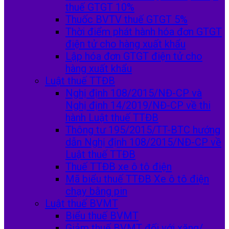
thuế GTGT 10%
Thuốc BVTV thuế GTGT 5%
Thời điểm phát hành hóa đơn GTGT
điện tử cho hàng xuất khẩu
Lập hóa đơn GTGT điện tử cho
hàng xuất khẩu
Luật thuế TTĐB
Nghị định 108/2015/NĐ-CP và
Nghị định 14/2019/NĐ-CP về thi
hành Luật thuế TTĐB
Thông tư 195/2015/TT-BTC hướng
dẫn Nghị định 108/2015/NĐ-CP về
Luật thuế TTĐB
Thuế TTĐB xe ô tô điện
Mã biểu thuế TTĐB Xe ô tô điện
chạy bằng pin
Luật thuế BVMT
Biểu thuế BVMT
Giảm thuế BVMT đối với xăng/