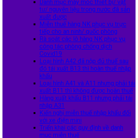
Danh mục máy móc thiết bị/ vật
tư/ nguyên liệu trong nước đã sản
xuất được
Miễn thuế hàng NK phục vụ trực
tiếp cho an ninh/ quốc phòng
Rà soát các lô hàng NK phục vụ
công tác phòng chống dịch
Covid19
Loại hình A42 đã nộp đủ thuế sau
đó tái xuất B13 thì hoàn thuế nhập
khẩu
Loại hình A41 và A11 nhưng phải tái
xuất B11 thì không được hoàn thuế
Hàng xuất khẩu B11 nhưng phải tái
nhập A31
Kiến nghị miễn thuế nhập khẩu đối
với xe điện mini
Triển khai các quy định về danh
mục miễn thuế