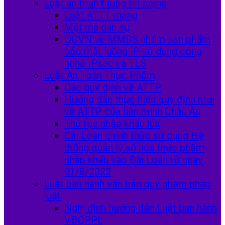
Luật an toàn thông tin mạng
Luật ATTT mạng
Mật mã dân sự
QCVN về MMDS nhóm sản phẩm
bảo mật luồng IP sử dụng công
nghệ IPsec và TLS
Luật An Toàn Thực Phẩm
Các quy định về ATTP
Hướng dẫn thực hiện quy định mới
về ATTP của liên minh Châu Âu
Thủ tục nhập khẩu lúa
Đài Loan chính thức sử dụng Hệ
thống quản lý số hóa thực phẩm
nhập khẩu vào Đài Loan từ ngày
01/8/2022
Luật ban hành văn bản quy phạm pháp
luật
Nghị định hướng dẫn Luật ban hành
VBQPPL