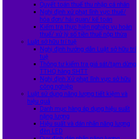
Quyết toán thuế thu nhập cá nhân
Nghị định xử phạt lĩnh vực thuế/
hóa đơn/ hải quan/ kế toán
Kiểm tra thực hiện nghiệp vụ hoàn
thuế/ xử lý số tiền thuế nộp thừa
Luật sở hữu trí tuệ
Nghị định hướng dẫn Luật sở hữu trí
tuệ
Thông tư kiểm tra giá sát/tạm dừng
TTHQ hàng SHTT
Nghị định Xử phạt lĩnh vực sở hữu
công nghiệp
Luật sử dụng năng lượng tiết kiệm và
hiệu quả
Danh mục hàng áp dụng hiệu suất
nặng lượng
Hiệu suất và dán nhãn năng lượng
đèn LED
Quy định dán nhãn năng lượng