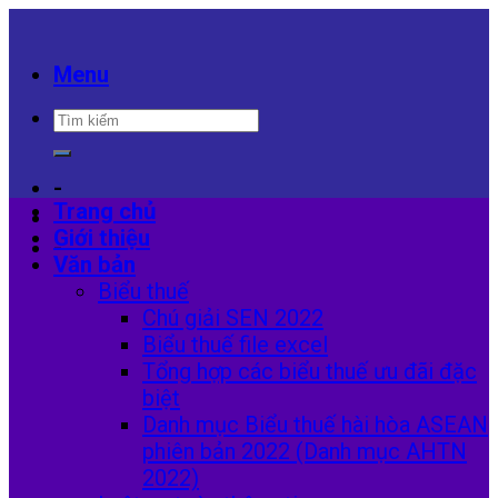
Skip
to
content
Menu
-
Trang chủ
Giới thiệu
-
Văn bản
Biểu thuế
Chú giải SEN 2022
Biểu thuế file excel
Tổng hợp các biểu thuế ưu đãi đặc
biệt
Danh mục Biểu thuế hài hòa ASEAN
phiên bản 2022 (Danh mục AHTN
2022)