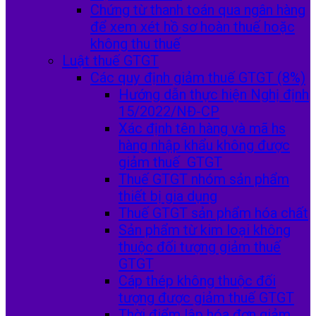
Chứng từ thanh toán qua ngân hàng
để xem xét hồ sơ hoàn thuế hoặc
không thu thuế
Luật thuế GTGT
Các quy định giảm thuế GTGT (8%)
Hướng dẫn thực hiện Nghị định
15/2022/NĐ-CP
Xác định tên hàng và mã hs
hàng nhập khẩu không được
giảm thuế GTGT
Thuế GTGT nhóm sản phẩm
thiết bị gia dụng
Thuế GTGT sản phẩm hóa chất
Sản phẩm từ kim loại không
thuộc đối tượng giảm thuế
GTGT
Cáp thép không thuộc đối
tượng được giảm thuế GTGT
Thời điểm lập hóa đơn giảm