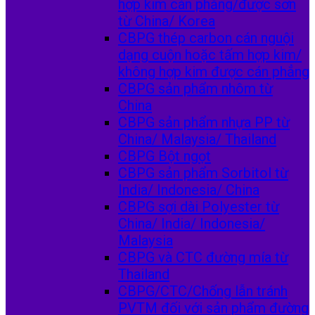
hợp kim cán phẳng/được sơn
từ China/ Korea
CBPG thép carbon cán nguội
dạng cuộn hoặc tấm hợp kim/
không hợp kim được cán phẳng
CBPG sản phẩm nhôm từ
China
CBPG sản phẩm nhựa PP từ
China/ Malaysia/ Thailand
CBPG Bột ngọt
CBPG sản phẩm Sorbitol từ
India/ Indonesia/ China
CBPG sợi dài Polyester từ
China/ India/ Indonesia/
Malaysia
CBPG và CTC đường mía từ
Thailand
CBPG/CTC/Chống lẫn tránh
PVTM đối với sản phẩm đường