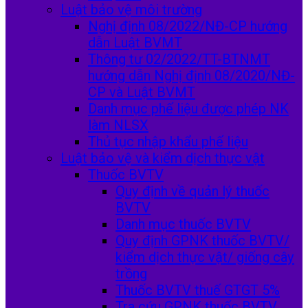
Luật bảo vệ môi trường
Nghị định 08/2022/NĐ-CP hướng
dẫn Luật BVMT
Thông tư 02/2022/TT-BTNMT
hướng dẫn Nghị định 08/2020/NĐ-
CP và Luật BVMT
Danh mục phế liệu được phép NK
làm NLSX
Thủ tục nhập khẩu phế liệu
Luật bảo vệ và kiểm dịch thực vật
Thuốc BVTV
Quy định về quản lý thuốc
BVTV
Danh mục thuốc BVTV
Quy định GPNK thuốc BVTV/
kiểm dịch thực vật/ giống cây
trồng
Thuốc BVTV thuế GTGT 5%
Tra cứu GPNK thuốc BVTV