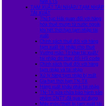
hình E15
TẠM XUẤT TÁI NHẬP/ TẠM NHẬP
TÁI XUẤT
Thủ tục Hải quan đối với hàng
hóa thuê mượn từ nước ngoài
khi hết thời hạn tạm nhập tái
xuất
Chính sách thuế đối với hàng
tạm xuất tái nhập cho thuê
Vướng mắc Tờ khai tái xuất/
tái nhập do thay đổi HS code
Chính sách thuế đối với hàng
tạm nhập và tái nhập
Xử lý hàng tạm nhập bị mất
Gia hạn thời hạn TN-TX
Hàng xuất khẩu phải tái nhập
TN-TX sửa chữa bảo hành sản
phẩm CNTT đã qua sử dụng
Máy móc/thiết bị tạm xuất tái