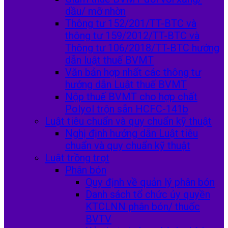
dầu/ mỡ nhờn
Thông tư 152/201/TT-BTC và
thông tư 159/2012/TT-BTC và
Thông tư 106/2018/TT-BTC hướng
dẫn luật thuế BVMT
Văn bản hợp nhất các thông tư
hướng dẫn Luật thuế BVMT
Nộp thuế BVMT cho hợp chất
Polyol trộn sẵn HCFC-141b
Luật tiêu chuẩn và quy chuẩn kỹ thuật
Nghị định hướng dẫn Luật tiêu
chuẩn và quy chuẩn kỹ thuật
Luật trồng trọt
Phân bón
Quy định về quản lý phân bón
Danh sách tổ chức ủy quyền
KTCLNN phân bón/ thuốc
BVTV