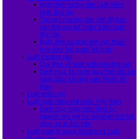
Nghị định hướng dẫn Luật kiểm
toán độc lập
Thông tư hướng dẫn chế độ báo
cáo lĩnh vực kế toán/ kiểm toán
độc lập
Nghị định xử phạt lĩnh vực thuế/
hóa đơn/ hải quan/ kế toán
Luật khoáng sản
Quy định về xuất khẩu khoáng sản
Danh mục hs code gạo/tinh dầu xá/
xăng dầu/ khoáng sản/ thuốc lá/
than
Luật khiếu nại
Luật ngân hàng nhà nước Việt Nam
Danh mục máy móc thiết bị/
nguyên liệu vật tư/ bộ phận linh NK
phục vụ in đúc tiền
Luật quản lý ngoại thương và Luật
thương mại