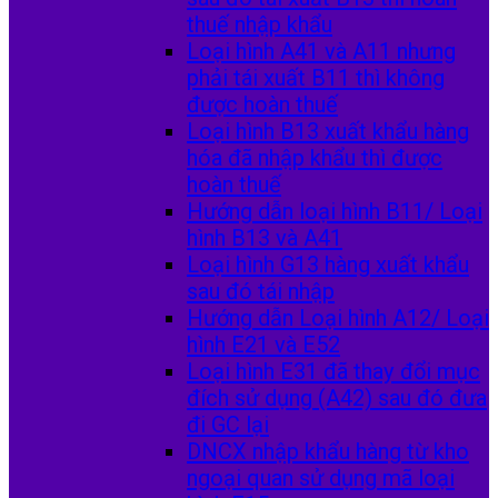
thuế nhập khẩu
Loại hình A41 và A11 nhưng
phải tái xuất B11 thì không
được hoàn thuế
Loại hình B13 xuất khẩu hàng
hóa đã nhập khẩu thì được
hoàn thuế
Hướng dẫn loại hình B11/ Loại
hình B13 và A41
Loại hình G13 hàng xuất khẩu
sau đó tái nhập
Hướng dẫn Loại hình A12/ Loại
hình E21 và E52
Loại hình E31 đã thay đổi mục
đích sử dụng (A42) sau đó đưa
đi GC lại
DNCX nhập khẩu hàng từ kho
ngoại quan sử dụng mã loại