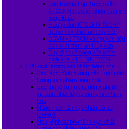
Các trường hợp được miễn
KTCLNN thức ăn chăn nuôi khi
nhập khẩu
Hướng dẫn KTCLNN TACN/
nguyên sx thức ăn thủy sản
QCVN về TACN và nguyên liệu
sản xuất thức ăn thủy sản
Quy định về hàng vừa kiểm
dịch vừa KTCLNN TACN
Luật chất lượng sản phẩm hàng hóa
Các Nghị định hướng dẫn Luật chất
lượng sản phẩm hàng hóa
Các thông tư hướng dẫn Nghị định
và Luật chất lượng sản phẩm hàng
hóa
Hàng nhóm 2 nhập khẩu có số
lượng ít
Nghị định xử phạt lĩnh vực chất
lượng sản phẩm hàng hóa