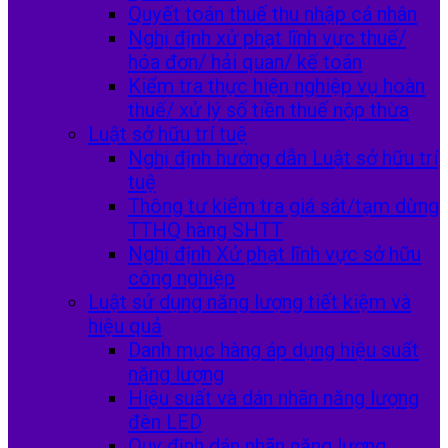
Quyết toán thuế thu nhập cá nhân
Nghị định xử phạt lĩnh vực thuế/
hóa đơn/ hải quan/ kế toán
Kiểm tra thực hiện nghiệp vụ hoàn
thuế/ xử lý số tiền thuế nộp thừa
Luật sở hữu trí tuệ
Nghị định hướng dẫn Luật sở hữu trí
tuệ
Thông tư kiểm tra giá sát/tạm dừng
TTHQ hàng SHTT
Nghị định Xử phạt lĩnh vực sở hữu
công nghiệp
Luật sử dụng năng lượng tiết kiệm và
hiệu quả
Danh mục hàng áp dụng hiệu suất
nặng lượng
Hiệu suất và dán nhãn năng lượng
đèn LED
Quy định dán nhãn năng lượng