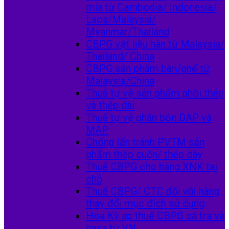
mía từ Cambodia/ Indonesia/
Laos/Malaysia/
Myanmar/Thailand
CBPG vật liệu hàn từ Malaysia/
Thailand/ China
CBPG sản phẩm bàn/ghế từ
Malaysia/China
Thuế tự vệ sản phẩm phôi thép
và thép dài
Thuế tự vệ phân bón DAP và
MAP
Chống lẩn tránh PVTM sản
phẩm thép cuộn/ thép dây
Thuế CBPG cho hàng XNK tại
chỗ
Thuế CBPG/ CTC đối với hàng
thay đổi mục đích sử dụng
Hoa Kỳ áp thuế CBPG cá tra và
basa từ VN