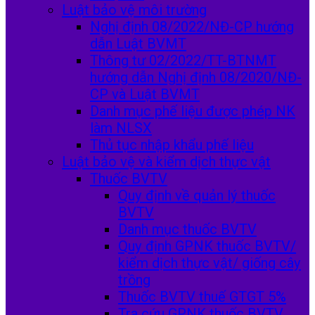
Luật bảo vệ môi trường
Nghị định 08/2022/NĐ-CP hướng
dẫn Luật BVMT
Thông tư 02/2022/TT-BTNMT
hướng dẫn Nghị định 08/2020/NĐ-
CP và Luật BVMT
Danh mục phế liệu được phép NK
làm NLSX
Thủ tục nhập khẩu phế liệu
Luật bảo vệ và kiểm dịch thực vật
Thuốc BVTV
Quy định về quản lý thuốc
BVTV
Danh mục thuốc BVTV
Quy định GPNK thuốc BVTV/
kiểm dịch thực vật/ giống cây
trồng
Thuốc BVTV thuế GTGT 5%
Tra cứu GPNK thuốc BVTV