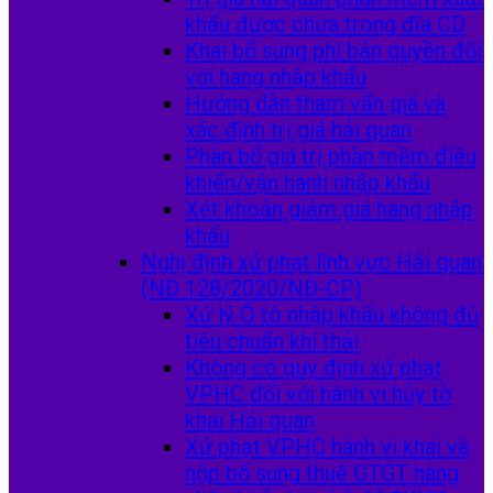
khẩu được chứa trong đĩa CD
Khai bổ sung phí bản quyền đối
với hàng nhập khẩu
Hướng dẫn tham vấn giá và
xác định trị giá hải quan
Phân bổ giá trị phần mềm điều
khiển/vận hành nhập khẩu
Xét khoản giảm giá hàng nhập
khẩu
Nghị định xử phạt lĩnh vực Hải quan
(NĐ 128/2020/NĐ-CP)
Xử lý Ô tô nhập khẩu không đủ
tiêu chuẩn khí thải
Không có quy định xử phạt
VPHC đối với hành vi hủy tờ
khai Hải quan
Xử phạt VPHC hành vi khai và
nộp bổ sung thuế GTGT hàng