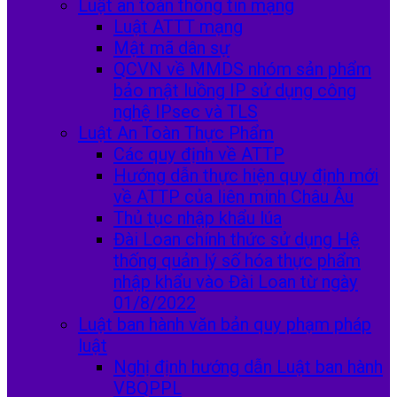
Luật an toàn thông tin mạng
Luật ATTT mạng
Mật mã dân sự
QCVN về MMDS nhóm sản phẩm
bảo mật luồng IP sử dụng công
nghệ IPsec và TLS
Luật An Toàn Thực Phẩm
Các quy định về ATTP
Hướng dẫn thực hiện quy định mới
về ATTP của liên minh Châu Âu
Thủ tục nhập khẩu lúa
Đài Loan chính thức sử dụng Hệ
thống quản lý số hóa thực phẩm
nhập khẩu vào Đài Loan từ ngày
01/8/2022
Luật ban hành văn bản quy phạm pháp
luật
Nghị định hướng dẫn Luật ban hành
VBQPPL