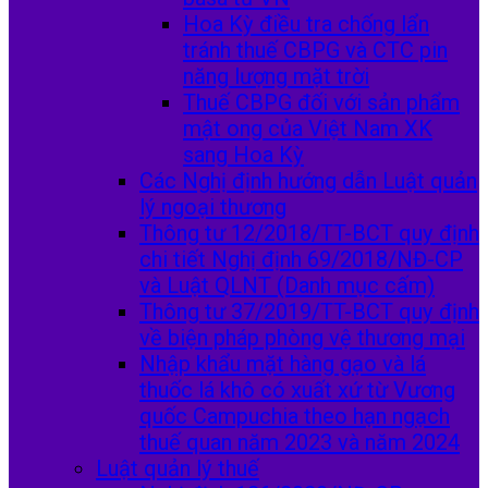
Hoa Kỳ điều tra chống lẩn
tránh thuế CBPG và CTC pin
năng lượng mặt trời
Thuế CBPG đối với sản phẩm
mật ong của Việt Nam XK
sang Hoa Kỳ
Các Nghị định hướng dẫn Luật quản
lý ngoại thương
Thông tư 12/2018/TT-BCT quy định
chi tiết Nghị định 69/2018/NĐ-CP
và Luật QLNT (Danh mục cấm)
Thông tư 37/2019/TT-BCT quy định
về biện pháp phòng vệ thương mại
Nhập khẩu mặt hàng gạo và lá
thuốc lá khô có xuất xứ từ Vương
quốc Campuchia theo hạn ngạch
thuế quan năm 2023 và năm 2024
Luật quản lý thuế