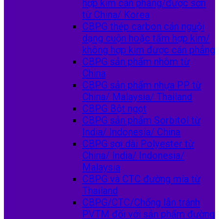
hợp kim cán phẳng/được sơn
từ China/ Korea
CBPG thép carbon cán nguội
dạng cuộn hoặc tấm hợp kim/
không hợp kim được cán phẳng
CBPG sản phẩm nhôm từ
China
CBPG sản phẩm nhựa PP từ
China/ Malaysia/ Thailand
CBPG Bột ngọt
CBPG sản phẩm Sorbitol từ
India/ Indonesia/ China
CBPG sợi dài Polyester từ
China/ India/ Indonesia/
Malaysia
CBPG và CTC đường mía từ
Thailand
CBPG/CTC/Chống lẫn tránh
PVTM đối với sản phẩm đường