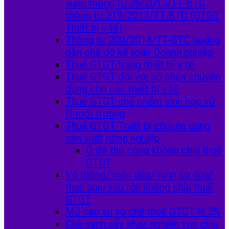
sung thông tư 26/2015/TT-BTC
thông tư 219/2013/TT-BTC (GTGT
Thiết bị y tế)
Thông tư 200/2014/TT-BTC hướng
dẫn chế độ kế toán Doanh nghiệp
Thuế GTGT trang thiết bị y tế
Thuế GTGT đối với bộ phận chuyên
dụng cho các thiết bị y tế
Thuế GTGT chế phẩm sinh học xử
lý môi trường
Thuế GTGT Thiết bị chuyên dùng
sản xuất nông nghiệp
Ổ đẻ thủ công không chịu thuế
GTGT
Vỏ thông/ mùn dừa/ mùn sơ dừa/
than bùn/ rêu rớn không chịu thuế
GTGT
Mủ cao su sơ chế thuế GTGT là 5%
Chè xanh sấy khô/ nghiền vụn chịu