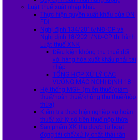
Luật thuế xuất nhập khẩu
Thực hiện quyền xuất khẩu của DN
FDI
Nghị định 134/2016/NĐ-CP và
Nghị định 18/2021/NĐ-CP thi hành
Luật thuế XNK
Điều kiện không thu thuế đối
với hàng hóa xuất khẩu phải tái
nhập
TỔNG HỢP XỬ LÝ CÁC
VƯỚNG MẮC NGHỊ ĐỊNH 18
Hệ thống MGH (miễn thuế/giảm
thuế/hoàn thuế/không thu thuế/nộp
thừa)
Kiểm tra thực hiện nghiệp vụ hoàn
thuế/ xử lý số tiền thuế nộp thừa
Sản phẩm XK thu được từ hoạt
động tái chế/xử lý chất thải rắn