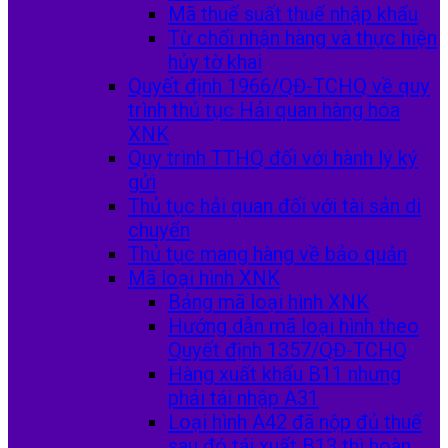
Mã thuế suất thuế nhập khẩu
Từ chối nhận hàng và thực hiện
hủy tờ khai
Quyết định 1966/QĐ-TCHQ về quy
trình thủ tục Hải quan hàng hóa
XNK
Quy trình TTHQ đối với hành lý ký
gửi
Thủ tục hải quan đối với tài sản di
chuyển
Thủ tục mang hàng về bảo quản
Mã loại hình XNK
Bảng mã loại hình XNK
Hướng dẫn mã loại hình theo
Quyết định 1357/QĐ-TCHQ
Hàng xuất khẩu B11 nhưng
phải tái nhập A31
Loại hình A42 đã nộp đủ thuế
sau đó tái xuất B13 thì hoàn