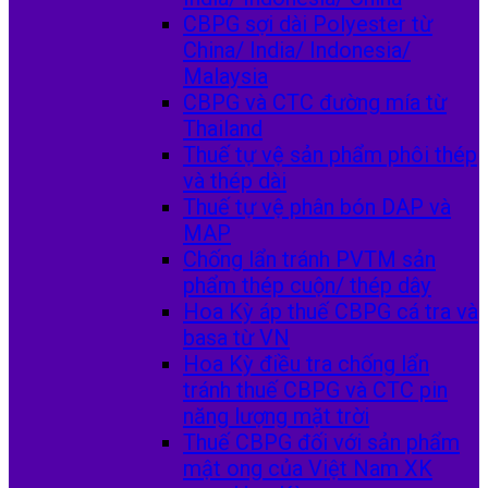
CBPG sợi dài Polyester từ
China/ India/ Indonesia/
Malaysia
CBPG và CTC đường mía từ
Thailand
Thuế tự vệ sản phẩm phôi thép
và thép dài
Thuế tự vệ phân bón DAP và
MAP
Chống lẩn tránh PVTM sản
phẩm thép cuộn/ thép dây
Hoa Kỳ áp thuế CBPG cá tra và
basa từ VN
Hoa Kỳ điều tra chống lẩn
tránh thuế CBPG và CTC pin
năng lượng mặt trời
Thuế CBPG đối với sản phẩm
mật ong của Việt Nam XK