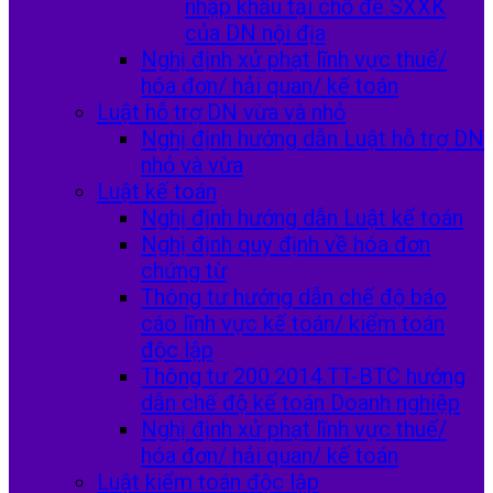
nhập khẩu tại chỗ để SXXK
của DN nội địa
Nghị định xử phạt lĩnh vực thuế/
hóa đơn/ hải quan/ kế toán
Luật hỗ trợ DN vừa và nhỏ
Nghị định hướng dẫn Luật hỗ trợ DN
nhỏ và vừa
Luật kế toán
Nghị định hướng dẫn Luật kế toán
Nghị định quy định về hóa đơn
chứng từ
Thông tư hướng dẫn chế độ báo
cáo lĩnh vực kế toán/ kiểm toán
độc lập
Thông tư 200.2014.TT-BTC hướng
dẫn chế độ kế toán Doanh nghiệp
Nghị định xử phạt lĩnh vực thuế/
hóa đơn/ hải quan/ kế toán
Luật kiểm toán độc lập