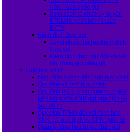
trên 1 cửa quốc gia
Danh sách tổ chức ủy quyền
KTCLNN phân bón/ thuốc
BVTV
Kiểm dịch thực vật
Quy định về thủ tục kiểm dịch
thực vật
Kiểm dịch thực vật đối với vật
liệu đóng gói bằng gỗ
Luật bưu chính
Nghị định hướng dẫn Luật bưu chính
Quy định về tem bưu chính
Quy định thủ tục hải quan thư/ gói/
kiện hàng hóa XNK gửi qua dịch vụ
bưu chính
Quy định TTHQ đối với hàng hóa
XNK gửi qua dịch vụ CPN quốc tế
Quản lý hàng hóa trị giá thấp gửi