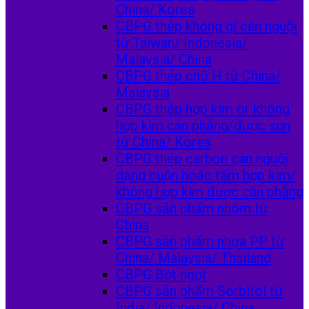
China/ Korea
CBPG thép không gỉ cán nguội
từ Taiwan/ Indonesia/
Malaysia/ China
CBPG thép chữ H từ China/
Malaysia
CBPG thép hợp kim or không
hợp kim cán phẳng/được sơn
từ China/ Korea
CBPG thép carbon cán nguội
dạng cuộn hoặc tấm hợp kim/
không hợp kim được cán phẳng
CBPG sản phẩm nhôm từ
China
CBPG sản phẩm nhựa PP từ
China/ Malaysia/ Thailand
CBPG Bột ngọt
CBPG sản phẩm Sorbitol từ
India/ Indonesia/ China