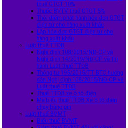
thuế GTGT 10%
Thuốc BVTV thuế GTGT 5%
Thời điểm phát hành hóa đơn GTGT
điện tử cho hàng xuất khẩu
Lập hóa đơn GTGT điện tử cho
hàng xuất khẩu
Luật thuế TTĐB
Nghị định 108/2015/NĐ-CP và
Nghị định 14/2019/NĐ-CP về thi
hành Luật thuế TTĐB
Thông tư 195/2015/TT-BTC hướng
dẫn Nghị định 108/2015/NĐ-CP về
Luật thuế TTĐB
Thuế TTĐB xe ô tô điện
Mã biểu thuế TTĐB Xe ô tô điện
chạy bằng pin
Luật thuế BVMT
Biểu thuế BVMT
Giảm thuế BVMT đối với xăng/