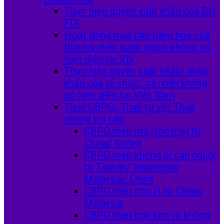
Thực hiện quyền xuất khẩu của DN
FDI
Hoạt động mua bán hàng hóa của
thương nhân nước ngoài không có
hiện diện tại VN
Thực hiện quyền xuất khẩu/ nhập
khẩu của tổ chức/ cá nhân không
có hiện diện tại Việt Nam
Thuế CBPG/ Thuế tự vệ/ Thuế
chống trợ cấp
CBPG thép mạ (tôn mạ) từ
China/ Korea
CBPG thép không gỉ cán nguội
từ Taiwan/ Indonesia/
Malaysia/ China
CBPG thép chữ H từ China/
Malaysia
CBPG thép hợp kim or không