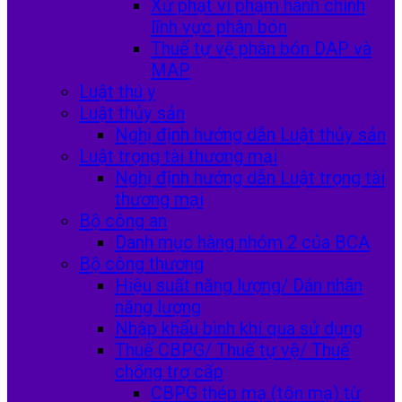
Xử phạt vi phạm hành chính
lĩnh vực phân bón
Thuế tự vệ phân bón DAP và
MAP
Luật thú y
Luật thủy sản
Nghị định hướng dẫn Luật thủy sản
Luật trọng tài thương mại
Nghị định hướng dẫn Luật trọng tài
thương mại
Bộ công an
Danh mục hàng nhóm 2 của BCA
Bộ công thương
Hiệu suất năng lượng/ Dán nhãn
năng lượng
Nhập khẩu bình khí qua sử dụng
Thuế CBPG/ Thuế tự vệ/ Thuế
chống trợ cấp
CBPG thép mạ (tôn mạ) từ