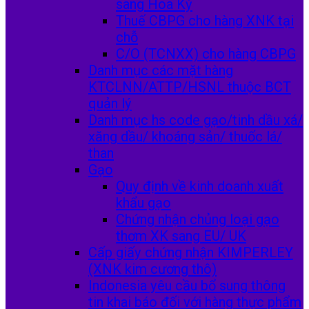
sang Hoa Kỳ
Thuế CBPG cho hàng XNK tại
chỗ
C/O (TCNXX) cho hàng CBPG
Danh mục các mặt hàng
KTCLNN/ATTP/HSNL thuộc BCT
quản lý
Danh mục hs code gạo/tinh dầu xá/
xăng dầu/ khoáng sản/ thuốc lá/
than
Gạo
Quy định về kinh doanh xuất
khẩu gạo
Chứng nhận chủng loại gạo
thơm XK sang EU/ UK
Cấp giấy chứng nhận KIMPERLEY
(XNK kim cương thô)
Indonesia yêu cầu bổ sung thông
tin khai báo đối với hàng thực phẩm