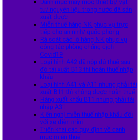
Danh mục máy móc thiết bị/ vật
tư/ nguyên liệu trong nước đã sản
xuất được
Miễn thuế hàng NK phục vụ trực
tiếp cho an ninh/ quốc phòng
Rà soát các lô hàng NK phục vụ
công tác phòng chống dịch
Covid19
Loại hình A42 đã nộp đủ thuế sau
đó tái xuất B13 thì hoàn thuế nhập
khẩu
Loại hình A41 và A11 nhưng phải tái
xuất B11 thì không được hoàn thuế
Hàng xuất khẩu B11 nhưng phải tái
nhập A31
Kiến nghị miễn thuế nhập khẩu đối
với xe điện mini
Triển khai các quy định về danh
mục miễn thuế