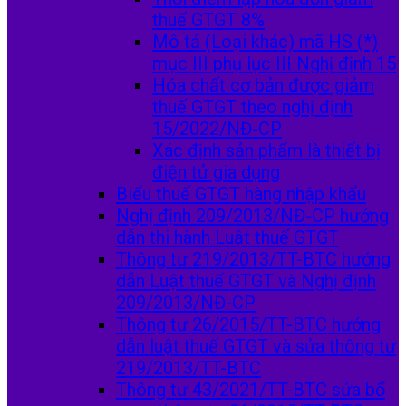
thuế GTGT 8%
Mô tả (Loại khác) mã HS (*)
mục III phụ lục III Nghị định 15
Hóa chất cơ bản được giảm
thuế GTGT theo nghị định
15/2022/NĐ-CP
Xác định sản phẩm là thiết bị
điện tử gia dụng
Biểu thuế GTGT hàng nhập khẩu
Nghị định 209/2013/NĐ-CP hướng
dẫn thi hành Luật thuế GTGT
Thông tư 219/2013/TT-BTC hướng
dẫn Luật thuế GTGT và Nghị định
209/2013/NĐ-CP
Thông tư 26/2015/TT-BTC hướng
dẫn luật thuế GTGT và sửa thông tư
219/2013/TT-BTC
Thông tư 43/2021/TT-BTC sửa bổ