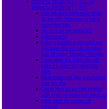
Thông tư 38/2015/TT-BTC và
Thông tư 39/2018/TT-BTC
Khai bổ sung hàng nhập khẩu
do sai sót chứng từ và hàng
chưa khai báo
Trừ lùi trên Hệ thống V5
Kiểm hóa hộ
Kiểm tra/kiểm soát/giám sát
Hải quan đối với các lô hàng
quá 30 ngày/ 60ngày/ 90 ngày
Công nhận địa điểm tập kết
kiểm tra giám sát hàng hóa
XNK
Nhập khẩu phế liệu qua đường
thủy nội địa
Chênh lệch số kg trên tờ khai
xuất khẩu và phiếu cân hàng air
Danh sách thi chứng chỉ
NVKHQ