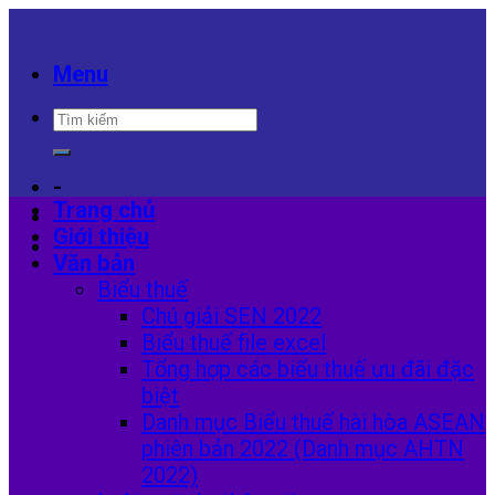
Skip
to
content
Menu
-
Trang chủ
Giới thiệu
-
Văn bản
Biểu thuế
Chú giải SEN 2022
Biểu thuế file excel
Tổng hợp các biểu thuế ưu đãi đặc
biệt
Danh mục Biểu thuế hài hòa ASEAN
phiên bản 2022 (Danh mục AHTN
2022)