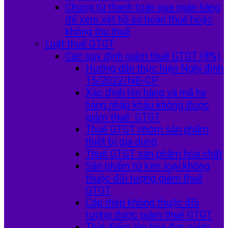
Chứng từ thanh toán qua ngân hàng
để xem xét hồ sơ hoàn thuế hoặc
không thu thuế
Luật thuế GTGT
Các quy định giảm thuế GTGT (8%)
Hướng dẫn thực hiện Nghị định
15/2022/NĐ-CP
Xác định tên hàng và mã hs
hàng nhập khẩu không được
giảm thuế GTGT
Thuế GTGT nhóm sản phẩm
thiết bị gia dụng
Thuế GTGT sản phẩm hóa chất
Sản phẩm từ kim loại không
thuộc đối tượng giảm thuế
GTGT
Cáp thép không thuộc đối
tượng được giảm thuế GTGT
Thời điểm lập hóa đơn giảm