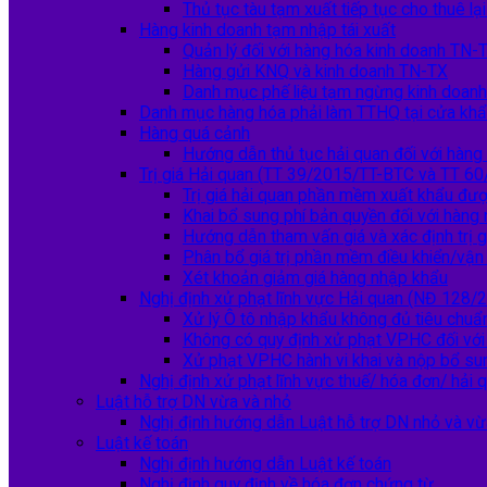
Thủ tục tàu tạm xuất tiếp tục cho thuê lại
Hàng kinh doanh tạm nhập tái xuất
Quản lý đối với hàng hóa kinh doanh TN-
Hàng gửi KNQ và kinh doanh TN-TX
Danh mục phế liệu tạm ngừng kinh doan
Danh mục hàng hóa phải làm TTHQ tại cửa kh
Hàng quá cảnh
Hướng dẫn thủ tục hải quan đối với hàng
Trị giá Hải quan (TT 39/2015/TT-BTC và TT 6
Trị giá hải quan phần mềm xuất khẩu đư
Khai bổ sung phí bản quyền đối với hàng
Hướng dẫn tham vấn giá và xác định trị g
Phân bổ giá trị phần mềm điều khiển/vậ
Xét khoản giảm giá hàng nhập khẩu
Nghị định xử phạt lĩnh vực Hải quan (NĐ 128
Xử lý Ô tô nhập khẩu không đủ tiêu chuẩn
Không có quy định xử phạt VPHC đối với 
Xử phạt VPHC hành vi khai và nộp bổ su
Nghị định xử phạt lĩnh vực thuế/ hóa đơn/ hải 
Luật hỗ trợ DN vừa và nhỏ
Nghị định hướng dẫn Luật hỗ trợ DN nhỏ và vừ
Luật kế toán
Nghị định hướng dẫn Luật kế toán
Nghị định quy định về hóa đơn chứng từ