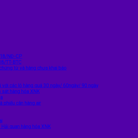
2018/NĐ-CP
18/TT-BTC
 chứng từ và hàng chưa khai báo
i với các lô hàng quá 30 ngày/ 60ngày/ 90 ngày
m sát hàng hóa XNK
ịa
à phiếu cân hàng air
ai
c Hải quan hàng hóa XNK