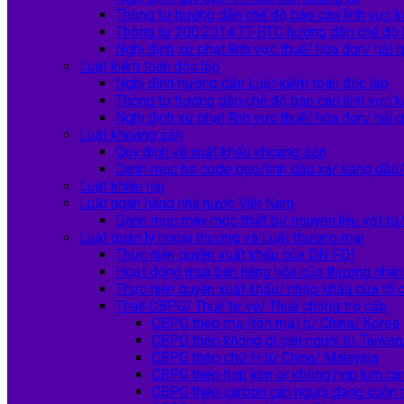
Thông tư hướng dẫn chế độ báo cáo lĩnh vực k
Thông tư 200.2014.TT-BTC hướng dẫn chế độ 
Nghị định xử phạt lĩnh vực thuế/ hóa đơn/ hải 
Luật kiểm toán độc lập
Nghị định hướng dẫn Luật kiểm toán độc lập
Thông tư hướng dẫn chế độ báo cáo lĩnh vực k
Nghị định xử phạt lĩnh vực thuế/ hóa đơn/ hải 
Luật khoáng sản
Quy định về xuất khẩu khoáng sản
Danh mục hs code gạo/tinh dầu xá/ xăng dầu/ 
Luật khiếu nại
Luật ngân hàng nhà nước Việt Nam
Danh mục máy móc thiết bị/ nguyên liệu vật tư/
Luật quản lý ngoại thương và Luật thương mại
Thực hiện quyền xuất khẩu của DN FDI
Hoạt động mua bán hàng hóa của thương nhân 
Thực hiện quyền xuất khẩu/ nhập khẩu của tổ c
Thuế CBPG/ Thuế tự vệ/ Thuế chống trợ cấp
CBPG thép mạ (tôn mạ) từ China/ Korea
CBPG thép không gỉ cán nguội từ Taiwan/
CBPG thép chữ H từ China/ Malaysia
CBPG thép hợp kim or không hợp kim cá
CBPG thép carbon cán nguội dạng cuộn 