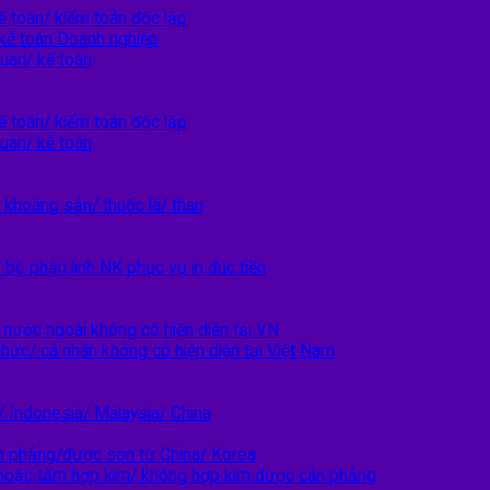
ế toán/ kiểm toán độc lập
kế toán Doanh nghiệp
quan/ kế toán
ế toán/ kiểm toán độc lập
quan/ kế toán
khoáng sản/ thuốc lá/ than
 bộ phận linh NK phục vụ in đúc tiền
nước ngoài không có hiện diện tại VN
hức/ cá nhân không có hiện diện tại Việt Nam
 Indonesia/ Malaysia/ China
n phẳng/được sơn từ China/ Korea
hoặc tấm hợp kim/ không hợp kim được cán phẳng