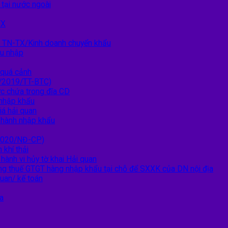
 tại nước ngoài
TX
h TN-TX/Kinh doanh chuyển khẩu
ẩu nhập
 quá cảnh
0/2019/TT-BTC)
ợc chứa trong đĩa CD
 nhập khẩu
iá hải quan
n hành nhập khẩu
/2020/NĐ-CP)
 khí thải
hành vi hủy tờ khai Hải quan
ng thuế GTGT hàng nhập khẩu tại chỗ để SXXK của DN nội địa
quan/ kế toán
a