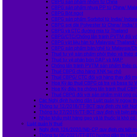
CBPG sản phẩm nhôm từ China
CBPG sản phẩm nhựa PP từ China/ Malay
CBPG Bột ngọt
CBPG sản phẩm Sorbitol từ India/ Indon
CBPG sợi dài Polyester từ China/ India/ 
CBPG và CTC đường mía từ Thailand
CBPG/CTC/Chống lẫn tránh PVTM đối vớ
CBPG vật liệu hàn từ Malaysia/ Thailand/
CBPG sản phẩm bàn/ghế từ Malaysia/Ch
Thuế tự vệ sản phẩm phôi thép và thép d
Thuế tự vệ phân bón DAP và MAP
Chống lẩn tránh PVTM sản phẩm thép cu
Thuế CBPG cho hàng XNK tại chỗ
Thuế CBPG/ CTC đối với hàng thay đổi m
Hoa Kỳ áp thuế CBPG cá tra và basa từ 
Hoa Kỳ điều tra chống lẩn tránh thuế CBP
Thuế CBPG đối với sản phẩm mật ong c
Các Nghị định hướng dẫn Luật quản lý ngoại t
Thông tư 12/2018/TT-BCT quy định chi tiết 
Thông tư 37/2019/TT-BCT quy định về biện ph
Nhập khẩu mặt hàng gạo và lá thuốc lá khô c
Luật quản lý thuế
Nghị định 126/2020/NĐ-CP quy định chi tiết mộ
Thông tư 06/2021/TT-BTC hướng dẫn thi hành m