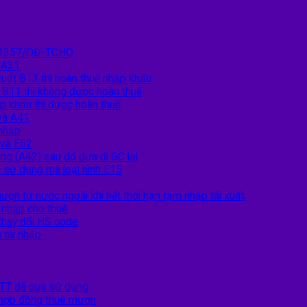
nh 1357/QĐ-TCHQ
 A31
xuất B13 thì hoàn thuế nhập khẩu
t B11 thì không được hoàn thuế
p khẩu thì được hoàn thuế
và A41
 nhập
 và E52
ng (A42) sau đó đưa đi GC lại
 sử dụng mã loại hình E15
ượn từ nước ngoài khi hết thời hạn tạm nhập tái xuất
i nhập cho thuê
 thay đổi HS code
 tái nhập
TT đã qua sử dụng
o hợp đồng thuê mượn