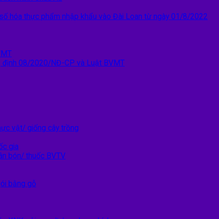
ý số hóa thực phẩm nhập khẩu vào Đài Loan từ ngày 01/8/2022
VMT
 định 08/2020/NĐ-CP và Luật BVMT
ực vật/ giống cây trồng
ốc gia
ân bón/ thuốc BVTV
gói bằng gỗ