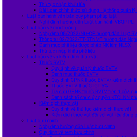
Thủ tục nhập khẩu lúa
Đài Loan chính thức sử dụng Hệ thống quản l
Luật ban hành văn bản quy phạm pháp luật
Nghị định hướng dẫn Luật ban hành VBQPPL
Luật bảo vệ môi trường
Nghị định 08/2022/NĐ-CP hướng dẫn Luật B
Thông tư 02/2022/TT-BTNMT hướng dẫn Nghị
Danh mục phế liệu được phép NK làm NLSX
Thủ tục nhập khẩu phế liệu
Luật bảo vệ và kiểm dịch thực vật
Thuốc BVTV
Quy định về quản lý thuốc BVTV
Danh mục thuốc BVTV
Quy định GPNK thuốc BVTV/ kiểm dịch th
Thuốc BVTV thuế GTGT 5%
Tra cứu GPNK thuốc BVTV trên 1 cửa qu
Danh sách tổ chức ủy quyền KTCLNN ph
Kiểm dịch thực vật
Quy định về thủ tục kiểm dịch thực vật
Kiểm dịch thực vật đối với vật liệu đóng 
Luật bưu chính
Nghị định hướng dẫn Luật bưu chính
Quy định về tem bưu chính