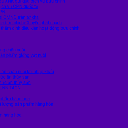
hóa XNK gửi qua dịch vụ bưu chính
dịch vụ CPN quốc tế
CPN
ai CMND trên tờ khai
 qua bưu chính/Chuyển phát nhanh
 thẩm định điều kiện hoạt động bưu chính
ng chăn nuôi
sản phẩm giống vật nuôi
ăn chăn nuôi khi nhập khẩu
ức ăn thủy sản
hức ăn thủy sản
TCLNN TACN
 phẩm hàng hóa
ất lượng sản phẩm hàng hóa
ẩm hàng hóa