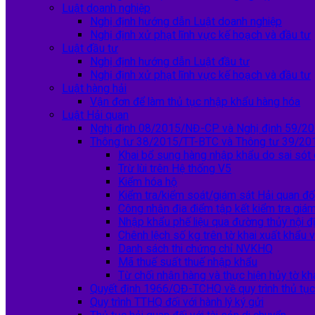
Luật doanh nghiệp
Nghị định hướng dẫn Luật doanh nghiệp
Nghị định xử phạt lĩnh vực kế hoạch và đầu tư
Luật đầu tư
Nghị định hướng dẫn Luật đầu tư
Nghị định xử phạt lĩnh vực kế hoạch và đầu tư
Luật hàng hải
Vận đơn để làm thủ tục nhập khẩu hàng hóa
Luật Hải quan
Nghị định 08/2015/NĐ-CP và Nghị định 59/
Thông tư 38/2015/TT-BTC và Thông tư 39/20
Khai bổ sung hàng nhập khẩu do sai sót
Trừ lùi trên Hệ thống V5
Kiểm hóa hộ
Kiểm tra/kiểm soát/giám sát Hải quan đố
Công nhận địa điểm tập kết kiểm tra giá
Nhập khẩu phế liệu qua đường thủy nội đ
Chênh lệch số kg trên tờ khai xuất khẩu v
Danh sách thi chứng chỉ NVKHQ
Mã thuế suất thuế nhập khẩu
Từ chối nhận hàng và thực hiện hủy tờ kh
Quyết định 1966/QĐ-TCHQ về quy trình thủ tụ
Quy trình TTHQ đối với hành lý ký gửi