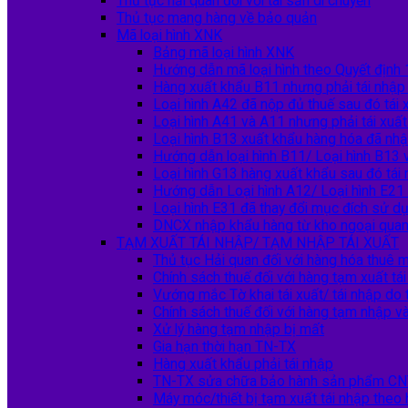
Thủ tục hải quan đối với tài sản di chuyển
Thủ tục mang hàng về bảo quản
Mã loại hình XNK
Bảng mã loại hình XNK
Hướng dẫn mã loại hình theo Quyết đị
Hàng xuất khẩu B11 nhưng phải tái nhập
Loại hình A42 đã nộp đủ thuế sau đó tái 
Loại hình A41 và A11 nhưng phải tái xuấ
Loại hình B13 xuất khẩu hàng hóa đã nhậ
Hướng dẫn loại hình B11/ Loại hình B13 
Loại hình G13 hàng xuất khẩu sau đó tái
Hướng dẫn Loại hình A12/ Loại hình E21
Loại hình E31 đã thay đổi mục đích sử dụ
DNCX nhập khẩu hàng từ kho ngoại quan
TẠM XUẤT TÁI NHẬP/ TẠM NHẬP TÁI XUẤT
Thủ tục Hải quan đối với hàng hóa thuê m
Chính sách thuế đối với hàng tạm xuất tá
Vướng mắc Tờ khai tái xuất/ tái nhập do
Chính sách thuế đối với hàng tạm nhập và
Xử lý hàng tạm nhập bị mất
Gia hạn thời hạn TN-TX
Hàng xuất khẩu phải tái nhập
TN-TX sửa chữa bảo hành sản phẩm CN
Máy móc/thiết bị tạm xuất tái nhập the