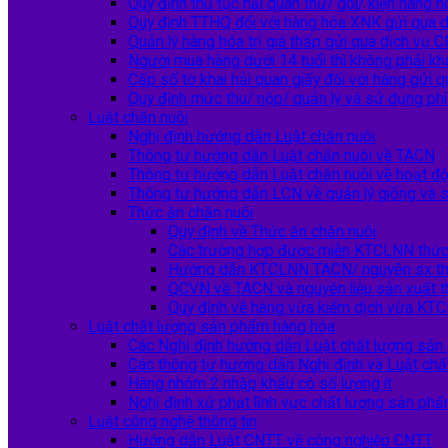
Quy định thủ tục hải quan thư/ gói/ kiện hàng 
Quy định TTHQ đối với hàng hóa XNK gửi qua 
Quản lý hàng hóa trị giá thấp gửi qua dịch vụ 
Người mua hàng dưới 14 tuổi thì không phải kh
Cấp số tờ khai hải quan giấy đối với hàng gửi
Quy định mức thu/ nộp/ quản lý và sử dụng phí
Luật chăn nuôi
Nghị định hướng dẫn Luật chăn nuôi
Thông tư hướng dẫn Luật chăn nuôi về TACN
Thông tư hướng dẫn Luật chăn nuôi về hoạt độ
Thông tư hướng dẫn LCN về quản lý giống và 
Thức ăn chăn nuôi
Quy định về Thức ăn chăn nuôi
Các trường hợp được miễn KTCLNN thức 
Hướng dẫn KTCLNN TACN/ nguyên sx th
QCVN về TACN và nguyên liệu sản xuất t
Quy định về hàng vừa kiểm dịch vừa K
Luật chất lượng sản phẩm hàng hóa
Các Nghị định hướng dẫn Luật chất lượng sản
Các thông tư hướng dẫn Nghị định và Luật ch
Hàng nhóm 2 nhập khẩu có số lượng ít
Nghị định xử phạt lĩnh vực chất lượng sản ph
Luật công nghệ thông tin
Hướng dẫn Luật CNTT về công nghiệp CNTT