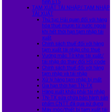
hình E15
TẠM XUẤT TÁI NHẬP/ TẠM NHẬP
TÁI XUẤT
Thủ tục Hải quan đối với hàng
hóa thuê mượn từ nước ngoài
khi hết thời hạn tạm nhập tái
xuất
Chính sách thuế đối với hàng
tạm xuất tái nhập cho thuê
Vướng mắc Tờ khai tái xuất/
tái nhập do thay đổi HS code
Chính sách thuế đối với hàng
tạm nhập và tái nhập
Xử lý hàng tạm nhập bị mất
Gia hạn thời hạn TN-TX
Hàng xuất khẩu phải tái nhập
TN-TX sửa chữa bảo hành sản
phẩm CNTT đã qua sử dụng
Máy móc/thiết bị tạm xuất tái