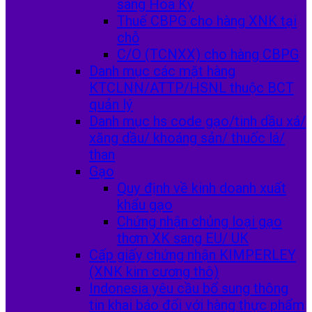
sang Hoa Kỳ
Thuế CBPG cho hàng XNK tại
chỗ
C/O (TCNXX) cho hàng CBPG
Danh mục các mặt hàng
KTCLNN/ATTP/HSNL thuộc BCT
quản lý
Danh mục hs code gạo/tinh dầu xá/
xăng dầu/ khoáng sản/ thuốc lá/
than
Gạo
Quy định về kinh doanh xuất
khẩu gạo
Chứng nhận chủng loại gạo
thơm XK sang EU/ UK
Cấp giấy chứng nhận KIMPERLEY
(XNK kim cương thô)
Indonesia yêu cầu bổ sung thông
tin khai báo đối với hàng thực phẩm