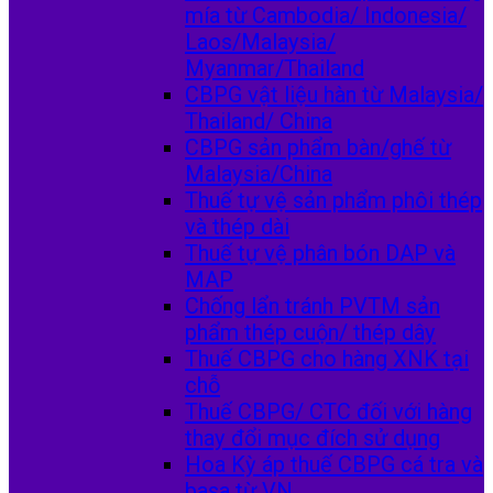
mía từ Cambodia/ Indonesia/
Laos/Malaysia/
Myanmar/Thailand
CBPG vật liệu hàn từ Malaysia/
Thailand/ China
CBPG sản phẩm bàn/ghế từ
Malaysia/China
Thuế tự vệ sản phẩm phôi thép
và thép dài
Thuế tự vệ phân bón DAP và
MAP
Chống lẩn tránh PVTM sản
phẩm thép cuộn/ thép dây
Thuế CBPG cho hàng XNK tại
chỗ
Thuế CBPG/ CTC đối với hàng
thay đổi mục đích sử dụng
Hoa Kỳ áp thuế CBPG cá tra và
basa từ VN