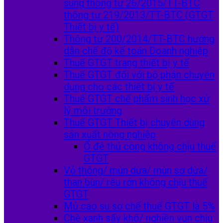
sung thông tư 26/2015/TT-BTC
thông tư 219/2013/TT-BTC (GTGT
Thiết bị y tế)
Thông tư 200/2014/TT-BTC hướng
dẫn chế độ kế toán Doanh nghiệp
Thuế GTGT trang thiết bị y tế
Thuế GTGT đối với bộ phận chuyên
dụng cho các thiết bị y tế
Thuế GTGT chế phẩm sinh học xử
lý môi trường
Thuế GTGT Thiết bị chuyên dùng
sản xuất nông nghiệp
Ổ đẻ thủ công không chịu thuế
GTGT
Vỏ thông/ mùn dừa/ mùn sơ dừa/
than bùn/ rêu rớn không chịu thuế
GTGT
Mủ cao su sơ chế thuế GTGT là 5%
Chè xanh sấy khô/ nghiền vụn chịu