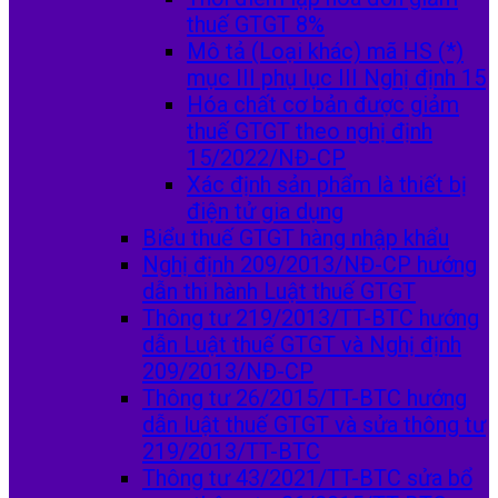
thuế GTGT 8%
Mô tả (Loại khác) mã HS (*)
mục III phụ lục III Nghị định 15
Hóa chất cơ bản được giảm
thuế GTGT theo nghị định
15/2022/NĐ-CP
Xác định sản phẩm là thiết bị
điện tử gia dụng
Biểu thuế GTGT hàng nhập khẩu
Nghị định 209/2013/NĐ-CP hướng
dẫn thi hành Luật thuế GTGT
Thông tư 219/2013/TT-BTC hướng
dẫn Luật thuế GTGT và Nghị định
209/2013/NĐ-CP
Thông tư 26/2015/TT-BTC hướng
dẫn luật thuế GTGT và sửa thông tư
219/2013/TT-BTC
Thông tư 43/2021/TT-BTC sửa bổ