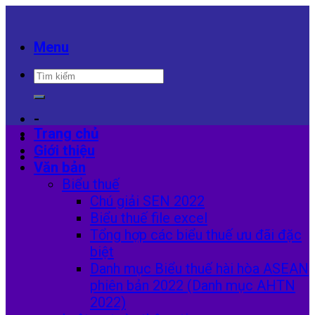
Skip
to
content
Menu
-
Trang chủ
Giới thiệu
-
Văn bản
Biểu thuế
Chú giải SEN 2022
Biểu thuế file excel
Tổng hợp các biểu thuế ưu đãi đặc
biệt
Danh mục Biểu thuế hài hòa ASEAN
phiên bản 2022 (Danh mục AHTN
2022)