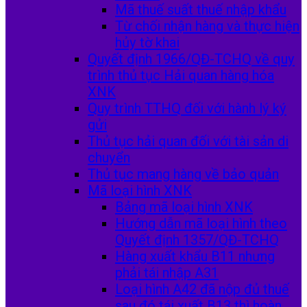
Mã thuế suất thuế nhập khẩu
Từ chối nhận hàng và thực hiện
hủy tờ khai
Quyết định 1966/QĐ-TCHQ về quy
trình thủ tục Hải quan hàng hóa
XNK
Quy trình TTHQ đối với hành lý ký
gửi
Thủ tục hải quan đối với tài sản di
chuyển
Thủ tục mang hàng về bảo quản
Mã loại hình XNK
Bảng mã loại hình XNK
Hướng dẫn mã loại hình theo
Quyết định 1357/QĐ-TCHQ
Hàng xuất khẩu B11 nhưng
phải tái nhập A31
Loại hình A42 đã nộp đủ thuế
sau đó tái xuất B13 thì hoàn