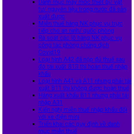
Danh mục máy móc thiết bị/ vật
tư/ nguyên liệu trong nước đã sản
xuất được
Miễn thuế hàng NK phục vụ trực
tiếp cho an ninh/ quốc phòng
Rà soát các lô hàng NK phục vụ
công tác phòng chống dịch
Covid19
Loại hình A42 đã nộp đủ thuế sau
đó tái xuất B13 thì hoàn thuế nhập
khẩu
Loại hình A41 và A11 nhưng phải tái
xuất B11 thì không được hoàn thuế
Hàng xuất khẩu B11 nhưng phải tái
nhập A31
Kiến nghị miễn thuế nhập khẩu đối
với xe điện mini
Triển khai các quy định về danh
mục miễn thuế