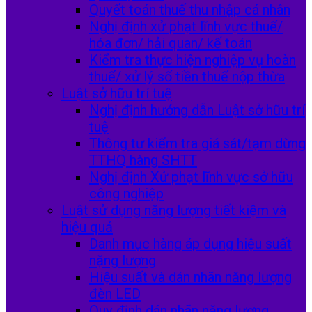
Quyết toán thuế thu nhập cá nhân
Nghị định xử phạt lĩnh vực thuế/
hóa đơn/ hải quan/ kế toán
Kiểm tra thực hiện nghiệp vụ hoàn
thuế/ xử lý số tiền thuế nộp thừa
Luật sở hữu trí tuệ
Nghị định hướng dẫn Luật sở hữu trí
tuệ
Thông tư kiểm tra giá sát/tạm dừng
TTHQ hàng SHTT
Nghị định Xử phạt lĩnh vực sở hữu
công nghiệp
Luật sử dụng năng lượng tiết kiệm và
hiệu quả
Danh mục hàng áp dụng hiệu suất
nặng lượng
Hiệu suất và dán nhãn năng lượng
đèn LED
Quy định dán nhãn năng lượng