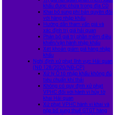
khẩu được chứa trong đĩa CD
Khai bổ sung phí bản quyền đối
với hàng nhập khẩu
Hướng dẫn tham vấn giá và
xác định trị giá hải quan
Phân bổ giá trị phần mềm điều
khiển/vận hành nhập khẩu
Xét khoản giảm giá hàng nhập
khẩu
Nghị định xử phạt lĩnh vực Hải quan
(NĐ 128/2020/NĐ-CP)
Xử lý Ô tô nhập khẩu không đủ
tiêu chuẩn khí thải
Không có quy định xử phạt
VPHC đối với hành vi hủy tờ
khai Hải quan
Xử phạt VPHC hành vi khai và
nộp bổ sung thuế GTGT hàng