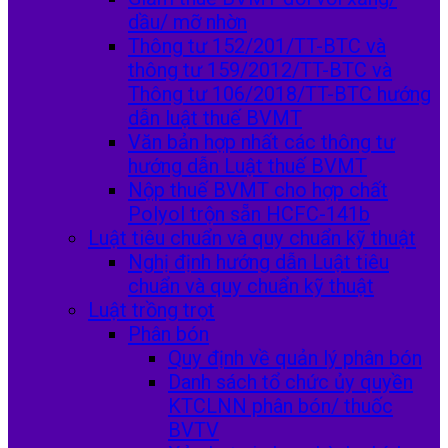
dầu/ mỡ nhờn
Thông tư 152/201/TT-BTC và
thông tư 159/2012/TT-BTC và
Thông tư 106/2018/TT-BTC hướng
dẫn luật thuế BVMT
Văn bản hợp nhất các thông tư
hướng dẫn Luật thuế BVMT
Nộp thuế BVMT cho hợp chất
Polyol trộn sẵn HCFC-141b
Luật tiêu chuẩn và quy chuẩn kỹ thuật
Nghị định hướng dẫn Luật tiêu
chuẩn và quy chuẩn kỹ thuật
Luật trồng trọt
Phân bón
Quy định về quản lý phân bón
Danh sách tổ chức ủy quyền
KTCLNN phân bón/ thuốc
BVTV