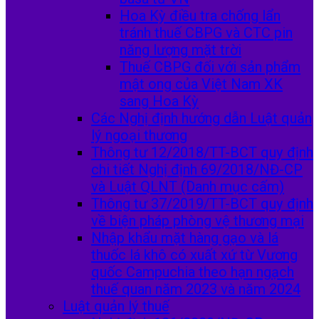
Hoa Kỳ điều tra chống lẩn
tránh thuế CBPG và CTC pin
năng lượng mặt trời
Thuế CBPG đối với sản phẩm
mật ong của Việt Nam XK
sang Hoa Kỳ
Các Nghị định hướng dẫn Luật quản
lý ngoại thương
Thông tư 12/2018/TT-BCT quy định
chi tiết Nghị định 69/2018/NĐ-CP
và Luật QLNT (Danh mục cấm)
Thông tư 37/2019/TT-BCT quy định
về biện pháp phòng vệ thương mại
Nhập khẩu mặt hàng gạo và lá
thuốc lá khô có xuất xứ từ Vương
quốc Campuchia theo hạn ngạch
thuế quan năm 2023 và năm 2024
Luật quản lý thuế