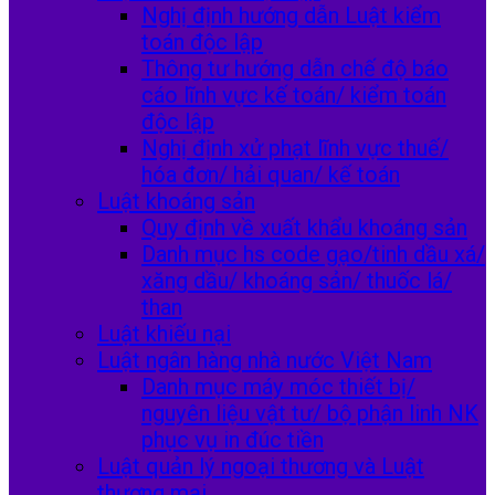
Nghị định hướng dẫn Luật kiểm
toán độc lập
Thông tư hướng dẫn chế độ báo
cáo lĩnh vực kế toán/ kiểm toán
độc lập
Nghị định xử phạt lĩnh vực thuế/
hóa đơn/ hải quan/ kế toán
Luật khoáng sản
Quy định về xuất khẩu khoáng sản
Danh mục hs code gạo/tinh dầu xá/
xăng dầu/ khoáng sản/ thuốc lá/
than
Luật khiếu nại
Luật ngân hàng nhà nước Việt Nam
Danh mục máy móc thiết bị/
nguyên liệu vật tư/ bộ phận linh NK
phục vụ in đúc tiền
Luật quản lý ngoại thương và Luật
thương mại