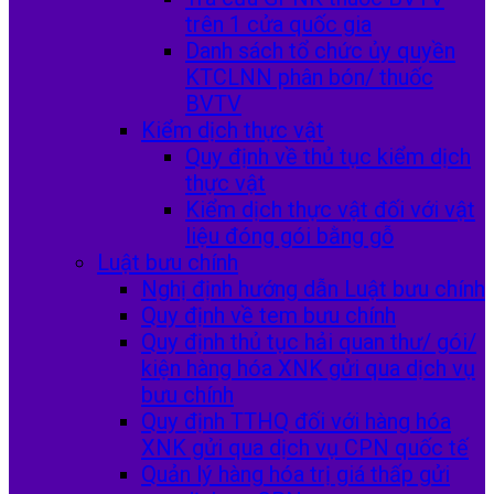
trên 1 cửa quốc gia
Danh sách tổ chức ủy quyền
KTCLNN phân bón/ thuốc
BVTV
Kiểm dịch thực vật
Quy định về thủ tục kiểm dịch
thực vật
Kiểm dịch thực vật đối với vật
liệu đóng gói bằng gỗ
Luật bưu chính
Nghị định hướng dẫn Luật bưu chính
Quy định về tem bưu chính
Quy định thủ tục hải quan thư/ gói/
kiện hàng hóa XNK gửi qua dịch vụ
bưu chính
Quy định TTHQ đối với hàng hóa
XNK gửi qua dịch vụ CPN quốc tế
Quản lý hàng hóa trị giá thấp gửi