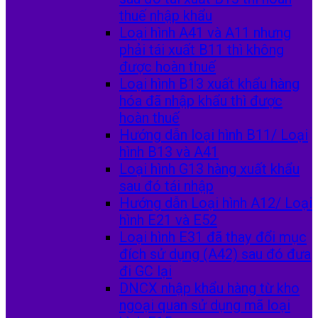
thuế nhập khẩu
Loại hình A41 và A11 nhưng
phải tái xuất B11 thì không
được hoàn thuế
Loại hình B13 xuất khẩu hàng
hóa đã nhập khẩu thì được
hoàn thuế
Hướng dẫn loại hình B11/ Loại
hình B13 và A41
Loại hình G13 hàng xuất khẩu
sau đó tái nhập
Hướng dẫn Loại hình A12/ Loại
hình E21 và E52
Loại hình E31 đã thay đổi mục
đích sử dụng (A42) sau đó đưa
đi GC lại
DNCX nhập khẩu hàng từ kho
ngoại quan sử dụng mã loại