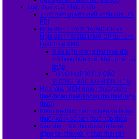
Luật thuế xuất nhập khẩu
Thực hiện quyền xuất khẩu của DN
FDI
Nghị định 134/2016/NĐ-CP và
Nghị định 18/2021/NĐ-CP thi hành
Luật thuế XNK
Điều kiện không thu thuế đối
với hàng hóa xuất khẩu phải tái
nhập
TỔNG HỢP XỬ LÝ CÁC
VƯỚNG MẮC NGHỊ ĐỊNH 18
Hệ thống MGH (miễn thuế/giảm
thuế/hoàn thuế/không thu thuế/nộp
thừa)
Kiểm tra thực hiện nghiệp vụ hoàn
thuế/ xử lý số tiền thuế nộp thừa
Sản phẩm XK thu được từ hoạt
động tái chế/xử lý chất thải rắn