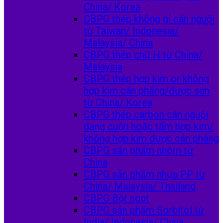
China/ Korea
CBPG thép không gỉ cán nguội
từ Taiwan/ Indonesia/
Malaysia/ China
CBPG thép chữ H từ China/
Malaysia
CBPG thép hợp kim or không
hợp kim cán phẳng/được sơn
từ China/ Korea
CBPG thép carbon cán nguội
dạng cuộn hoặc tấm hợp kim/
không hợp kim được cán phẳng
CBPG sản phẩm nhôm từ
China
CBPG sản phẩm nhựa PP từ
China/ Malaysia/ Thailand
CBPG Bột ngọt
CBPG sản phẩm Sorbitol từ
India/ Indonesia/ China