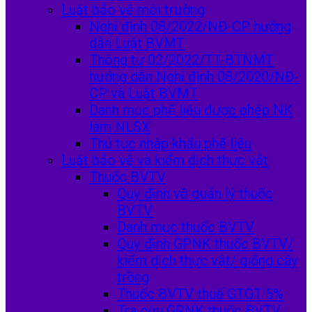
Luật bảo vệ môi trường
Nghị định 08/2022/NĐ-CP hướng
dẫn Luật BVMT
Thông tư 02/2022/TT-BTNMT
hướng dẫn Nghị định 08/2020/NĐ-
CP và Luật BVMT
Danh mục phế liệu được phép NK
làm NLSX
Thủ tục nhập khẩu phế liệu
Luật bảo vệ và kiểm dịch thực vật
Thuốc BVTV
Quy định về quản lý thuốc
BVTV
Danh mục thuốc BVTV
Quy định GPNK thuốc BVTV/
kiểm dịch thực vật/ giống cây
trồng
Thuốc BVTV thuế GTGT 5%
Tra cứu GPNK thuốc BVTV