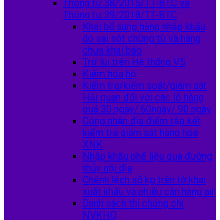
Thông tư 38/2015/TT-BTC và
Thông tư 39/2018/TT-BTC
Khai bổ sung hàng nhập khẩu
do sai sót chứng từ và hàng
chưa khai báo
Trừ lùi trên Hệ thống V5
Kiểm hóa hộ
Kiểm tra/kiểm soát/giám sát
Hải quan đối với các lô hàng
quá 30 ngày/ 60ngày/ 90 ngày
Công nhận địa điểm tập kết
kiểm tra giám sát hàng hóa
XNK
Nhập khẩu phế liệu qua đường
thủy nội địa
Chênh lệch số kg trên tờ khai
xuất khẩu và phiếu cân hàng air
Danh sách thi chứng chỉ
NVKHQ