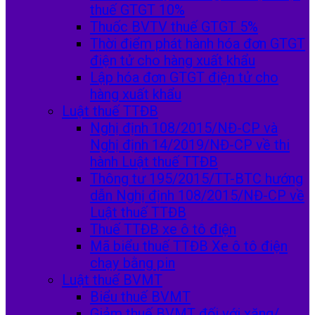
thuế GTGT 10%
Thuốc BVTV thuế GTGT 5%
Thời điểm phát hành hóa đơn GTGT
điện tử cho hàng xuất khẩu
Lập hóa đơn GTGT điện tử cho
hàng xuất khẩu
Luật thuế TTĐB
Nghị định 108/2015/NĐ-CP và
Nghị định 14/2019/NĐ-CP về thi
hành Luật thuế TTĐB
Thông tư 195/2015/TT-BTC hướng
dẫn Nghị định 108/2015/NĐ-CP về
Luật thuế TTĐB
Thuế TTĐB xe ô tô điện
Mã biểu thuế TTĐB Xe ô tô điện
chạy bằng pin
Luật thuế BVMT
Biểu thuế BVMT
Giảm thuế BVMT đối với xăng/