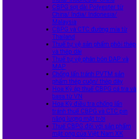
CBPG sợi dài Polyester từ
China/ India/ Indonesia/
Malaysia
CBPG và CTC đường mía từ
Thailand
Thuế tự vệ sản phẩm phôi thép
và thép dài
Thuế tự vệ phân bón DAP và
MAP
Chống lẩn tránh PVTM sản
phẩm thép cuộn/ thép dây
Hoa Kỳ áp thuế CBPG cá tra và
basa từ VN
Hoa Kỳ điều tra chống lẩn
tránh thuế CBPG và CTC pin
năng lượng mặt trời
Thuế CBPG đối với sản phẩm
mật ong của Việt Nam XK