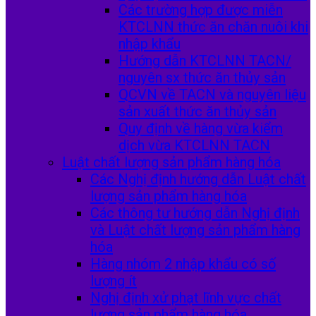
Các trường hợp được miễn
KTCLNN thức ăn chăn nuôi khi
nhập khẩu
Hướng dẫn KTCLNN TACN/
nguyên sx thức ăn thủy sản
QCVN về TACN và nguyên liệu
sản xuất thức ăn thủy sản
Quy định về hàng vừa kiểm
dịch vừa KTCLNN TACN
Luật chất lượng sản phẩm hàng hóa
Các Nghị định hướng dẫn Luật chất
lượng sản phẩm hàng hóa
Các thông tư hướng dẫn Nghị định
và Luật chất lượng sản phẩm hàng
hóa
Hàng nhóm 2 nhập khẩu có số
lượng ít
Nghị định xử phạt lĩnh vực chất
lượng sản phẩm hàng hóa