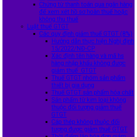
Chứng từ thanh toán qua ngân hàng
để xem xét hồ sơ hoàn thuế hoặc
không thu thuế
Luật thuế GTGT
Các quy định giảm thuế GTGT (8%)
Hướng dẫn thực hiện Nghị định
15/2022/NĐ-CP
Xác định tên hàng và mã hs
hàng nhập khẩu không được
giảm thuế GTGT
Thuế GTGT nhóm sản phẩm
thiết bị gia dụng
Thuế GTGT sản phẩm hóa chất
Sản phẩm từ kim loại không
thuộc đối tượng giảm thuế
GTGT
Cáp thép không thuộc đối
tượng được giảm thuế GTGT
Thời điểm lập hóa đơn giảm