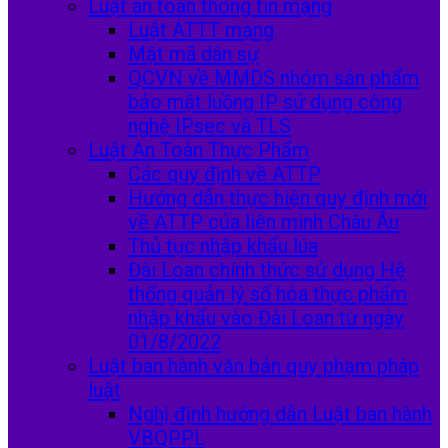
Luật an toàn thông tin mạng
Luật ATTT mạng
Mật mã dân sự
QCVN về MMDS nhóm sản phẩm
bảo mật luồng IP sử dụng công
nghệ IPsec và TLS
Luật An Toàn Thực Phẩm
Các quy định về ATTP
Hướng dẫn thực hiện quy định mới
về ATTP của liên minh Châu Âu
Thủ tục nhập khẩu lúa
Đài Loan chính thức sử dụng Hệ
thống quản lý số hóa thực phẩm
nhập khẩu vào Đài Loan từ ngày
01/8/2022
Luật ban hành văn bản quy phạm pháp
luật
Nghị định hướng dẫn Luật ban hành
VBQPPL