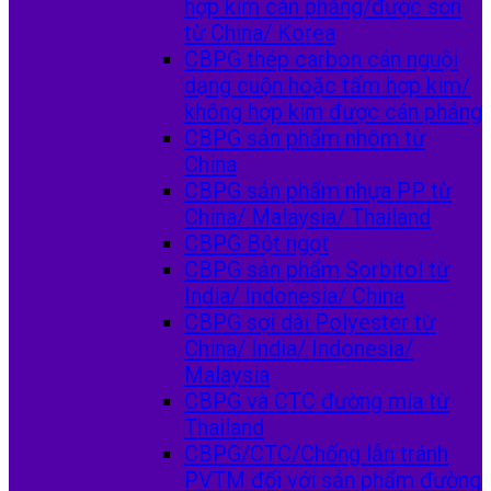
hợp kim cán phẳng/được sơn
từ China/ Korea
CBPG thép carbon cán nguội
dạng cuộn hoặc tấm hợp kim/
không hợp kim được cán phẳng
CBPG sản phẩm nhôm từ
China
CBPG sản phẩm nhựa PP từ
China/ Malaysia/ Thailand
CBPG Bột ngọt
CBPG sản phẩm Sorbitol từ
India/ Indonesia/ China
CBPG sợi dài Polyester từ
China/ India/ Indonesia/
Malaysia
CBPG và CTC đường mía từ
Thailand
CBPG/CTC/Chống lẫn tránh
PVTM đối với sản phẩm đường