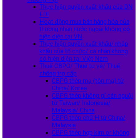
Thực hiện quyền xuất khẩu của DN
FDI
Hoạt động mua bán hàng hóa của
thương nhân nước ngoài không có
hiện diện tại VN
Thực hiện quyền xuất khẩu/ nhập
khẩu của tổ chức/ cá nhân không
có hiện diện tại Việt Nam
Thuế CBPG/ Thuế tự vệ/ Thuế
chống trợ cấp
CBPG thép mạ (tôn mạ) từ
China/ Korea
CBPG thép không gỉ cán nguội
từ Taiwan/ Indonesia/
Malaysia/ China
CBPG thép chữ H từ China/
Malaysia
CBPG thép hợp kim or không