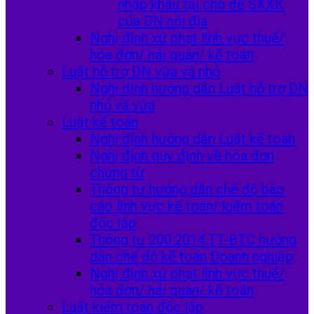
nhập khẩu tại chỗ để SXXK
của DN nội địa
Nghị định xử phạt lĩnh vực thuế/
hóa đơn/ hải quan/ kế toán
Luật hỗ trợ DN vừa và nhỏ
Nghị định hướng dẫn Luật hỗ trợ DN
nhỏ và vừa
Luật kế toán
Nghị định hướng dẫn Luật kế toán
Nghị định quy định về hóa đơn
chứng từ
Thông tư hướng dẫn chế độ báo
cáo lĩnh vực kế toán/ kiểm toán
độc lập
Thông tư 200.2014.TT-BTC hướng
dẫn chế độ kế toán Doanh nghiệp
Nghị định xử phạt lĩnh vực thuế/
hóa đơn/ hải quan/ kế toán
Luật kiểm toán độc lập