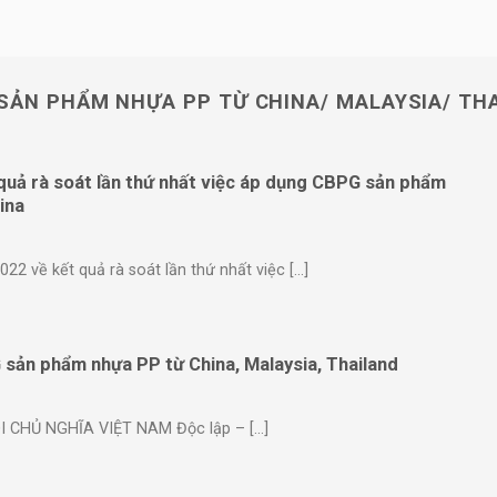
SẢN PHẨM NHỰA PP TỪ CHINA/ MALAYSIA/ TH
uả rà soát lần thứ nhất việc áp dụng CBPG sản phẩm
ina
về kết quả rà soát lần thứ nhất việc [...]
ản phẩm nhựa PP từ China, Malaysia, Thailand
HỦ NGHĨA VIỆT NAM Độc lập – [...]