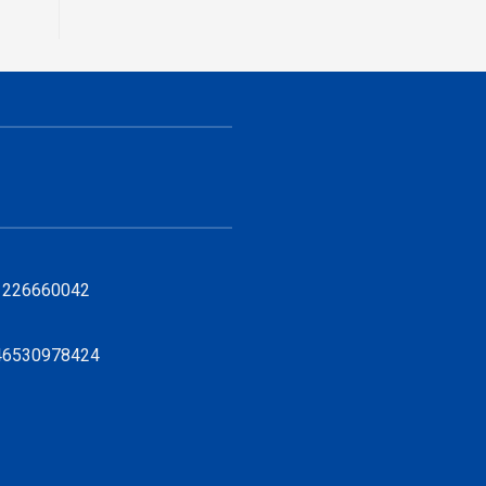
11226660042
846530978424