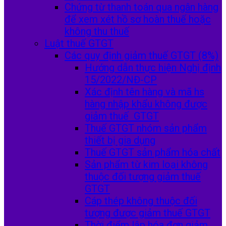
Chứng từ thanh toán qua ngân hàng
để xem xét hồ sơ hoàn thuế hoặc
không thu thuế
Luật thuế GTGT
Các quy định giảm thuế GTGT (8%)
Hướng dẫn thực hiện Nghị định
15/2022/NĐ-CP
Xác định tên hàng và mã hs
hàng nhập khẩu không được
giảm thuế GTGT
Thuế GTGT nhóm sản phẩm
thiết bị gia dụng
Thuế GTGT sản phẩm hóa chất
Sản phẩm từ kim loại không
thuộc đối tượng giảm thuế
GTGT
Cáp thép không thuộc đối
tượng được giảm thuế GTGT
Thời điểm lập hóa đơn giảm