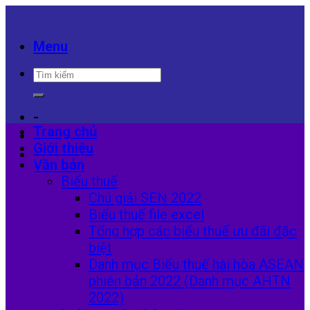
Skip
to
content
Menu
-
Trang chủ
Giới thiệu
-
Văn bản
Biểu thuế
Chú giải SEN 2022
Biểu thuế file excel
Tổng hợp các biểu thuế ưu đãi đặc
biệt
Danh mục Biểu thuế hài hòa ASEAN
phiên bản 2022 (Danh mục AHTN
2022)