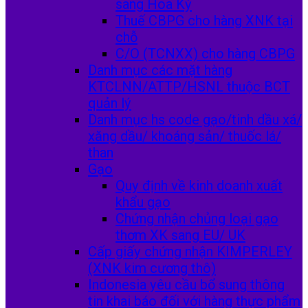
sang Hoa Kỳ
Thuế CBPG cho hàng XNK tại
chỗ
C/O (TCNXX) cho hàng CBPG
Danh mục các mặt hàng
KTCLNN/ATTP/HSNL thuộc BCT
quản lý
Danh mục hs code gạo/tinh dầu xá/
xăng dầu/ khoáng sản/ thuốc lá/
than
Gạo
Quy định về kinh doanh xuất
khẩu gạo
Chứng nhận chủng loại gạo
thơm XK sang EU/ UK
Cấp giấy chứng nhận KIMPERLEY
(XNK kim cương thô)
Indonesia yêu cầu bổ sung thông
tin khai báo đối với hàng thực phẩm