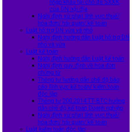
nhập khẩu tại chỗ để SXXK
của DN nội địa
Nghị định xử phạt lĩnh vực thuế/
hóa đơn/ hải quan/ kế toán
Luật hỗ trợ DN vừa và nhỏ
Nghị định hướng dẫn Luật hỗ trợ DN
nhỏ và vừa
Luật kế toán
Nghị định hướng dẫn Luật kế toán
Nghị định quy định về hóa đơn
chứng từ
Thông tư hướng dẫn chế độ báo
cáo lĩnh vực kế toán/ kiểm toán
độc lập
Thông tư 200.2014.TT-BTC hướng
dẫn chế độ kế toán Doanh nghiệp
Nghị định xử phạt lĩnh vực thuế/
hóa đơn/ hải quan/ kế toán
Luật kiểm toán độc lập