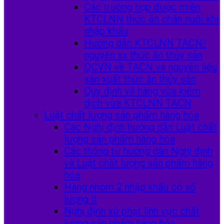
Các trường hợp được miễn
KTCLNN thức ăn chăn nuôi khi
nhập khẩu
Hướng dẫn KTCLNN TACN/
nguyên sx thức ăn thủy sản
QCVN về TACN và nguyên liệu
sản xuất thức ăn thủy sản
Quy định về hàng vừa kiểm
dịch vừa KTCLNN TACN
Luật chất lượng sản phẩm hàng hóa
Các Nghị định hướng dẫn Luật chất
lượng sản phẩm hàng hóa
Các thông tư hướng dẫn Nghị định
và Luật chất lượng sản phẩm hàng
hóa
Hàng nhóm 2 nhập khẩu có số
lượng ít
Nghị định xử phạt lĩnh vực chất
lượng sản phẩm hàng hóa