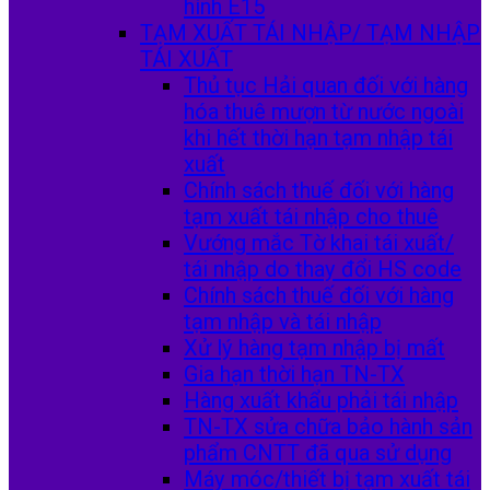
hình E15
TẠM XUẤT TÁI NHẬP/ TẠM NHẬP
TÁI XUẤT
Thủ tục Hải quan đối với hàng
hóa thuê mượn từ nước ngoài
khi hết thời hạn tạm nhập tái
xuất
Chính sách thuế đối với hàng
tạm xuất tái nhập cho thuê
Vướng mắc Tờ khai tái xuất/
tái nhập do thay đổi HS code
Chính sách thuế đối với hàng
tạm nhập và tái nhập
Xử lý hàng tạm nhập bị mất
Gia hạn thời hạn TN-TX
Hàng xuất khẩu phải tái nhập
TN-TX sửa chữa bảo hành sản
phẩm CNTT đã qua sử dụng
Máy móc/thiết bị tạm xuất tái