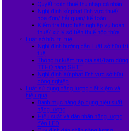
Quyết toán thuế thu nhập cá nhân
Nghị định xử phạt lĩnh vực thuế/
hóa đơn/ hải quan/ kế toán
Kiểm tra thực hiện nghiệp vụ hoàn
thuế/ xử lý số tiền thuế nộp thừa
Luật sở hữu trí tuệ
Nghị định hướng dẫn Luật sở hữu trí
tuệ
Thông tư kiểm tra giá sát/tạm dừng
TTHQ hàng SHTT
Nghị định Xử phạt lĩnh vực sở hữu
công nghiệp
Luật sử dụng năng lượng tiết kiệm và
hiệu quả
Danh mục hàng áp dụng hiệu suất
nặng lượng
Hiệu suất và dán nhãn năng lượng
đèn LED
Quy định dán nhãn năng lượng