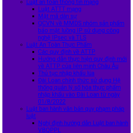
Luật an toàn thông tin mạng
Luật ATTT mạng
Mật mã dân sự
QCVN về MMDS nhóm sản phẩm
bảo mật luồng IP sử dụng công
nghệ IPsec và TLS
Luật An Toàn Thực Phẩm
Các quy định về ATTP
Hướng dẫn thực hiện quy định mới
về ATTP của liên minh Châu Âu
Thủ tục nhập khẩu lúa
Đài Loan chính thức sử dụng Hệ
thống quản lý số hóa thực phẩm
nhập khẩu vào Đài Loan từ ngày
01/8/2022
Luật ban hành văn bản quy phạm pháp
luật
Nghị định hướng dẫn Luật ban hành
VBQPPL