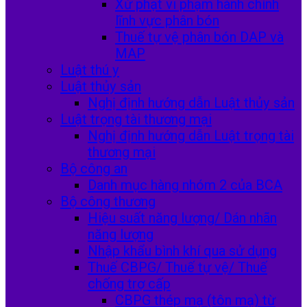
Xử phạt vi phạm hành chính
lĩnh vực phân bón
Thuế tự vệ phân bón DAP và
MAP
Luật thú y
Luật thủy sản
Nghị định hướng dẫn Luật thủy sản
Luật trọng tài thương mại
Nghị định hướng dẫn Luật trọng tài
thương mại
Bộ công an
Danh mục hàng nhóm 2 của BCA
Bộ công thương
Hiệu suất năng lượng/ Dán nhãn
năng lượng
Nhập khẩu bình khí qua sử dụng
Thuế CBPG/ Thuế tự vệ/ Thuế
chống trợ cấp
CBPG thép mạ (tôn mạ) từ