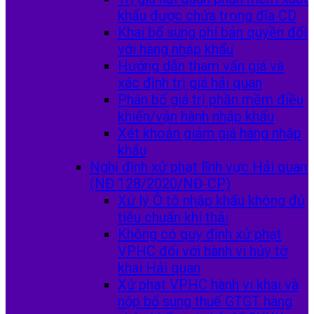
khẩu được chứa trong đĩa CD
Khai bổ sung phí bản quyền đối
với hàng nhập khẩu
Hướng dẫn tham vấn giá và
xác định trị giá hải quan
Phân bổ giá trị phần mềm điều
khiển/vận hành nhập khẩu
Xét khoản giảm giá hàng nhập
khẩu
Nghị định xử phạt lĩnh vực Hải quan
(NĐ 128/2020/NĐ-CP)
Xử lý Ô tô nhập khẩu không đủ
tiêu chuẩn khí thải
Không có quy định xử phạt
VPHC đối với hành vi hủy tờ
khai Hải quan
Xử phạt VPHC hành vi khai và
nộp bổ sung thuế GTGT hàng