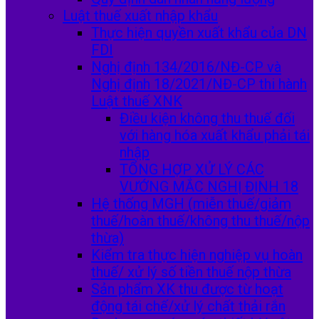
Luật thuế xuất nhập khẩu
Thực hiện quyền xuất khẩu của DN
FDI
Nghị định 134/2016/NĐ-CP và
Nghị định 18/2021/NĐ-CP thi hành
Luật thuế XNK
Điều kiện không thu thuế đối
với hàng hóa xuất khẩu phải tái
nhập
TỔNG HỢP XỬ LÝ CÁC
VƯỚNG MẮC NGHỊ ĐỊNH 18
Hệ thống MGH (miễn thuế/giảm
thuế/hoàn thuế/không thu thuế/nộp
thừa)
Kiểm tra thực hiện nghiệp vụ hoàn
thuế/ xử lý số tiền thuế nộp thừa
Sản phẩm XK thu được từ hoạt
động tái chế/xử lý chất thải rắn