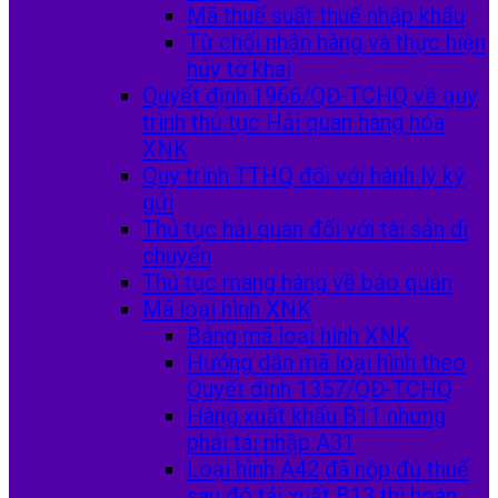
Mã thuế suất thuế nhập khẩu
Từ chối nhận hàng và thực hiện
hủy tờ khai
Quyết định 1966/QĐ-TCHQ về quy
trình thủ tục Hải quan hàng hóa
XNK
Quy trình TTHQ đối với hành lý ký
gửi
Thủ tục hải quan đối với tài sản di
chuyển
Thủ tục mang hàng về bảo quản
Mã loại hình XNK
Bảng mã loại hình XNK
Hướng dẫn mã loại hình theo
Quyết định 1357/QĐ-TCHQ
Hàng xuất khẩu B11 nhưng
phải tái nhập A31
Loại hình A42 đã nộp đủ thuế
sau đó tái xuất B13 thì hoàn