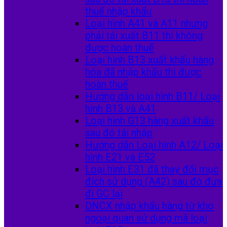
thuế nhập khẩu
Loại hình A41 và A11 nhưng
phải tái xuất B11 thì không
được hoàn thuế
Loại hình B13 xuất khẩu hàng
hóa đã nhập khẩu thì được
hoàn thuế
Hướng dẫn loại hình B11/ Loại
hình B13 và A41
Loại hình G13 hàng xuất khẩu
sau đó tái nhập
Hướng dẫn Loại hình A12/ Loại
hình E21 và E52
Loại hình E31 đã thay đổi mục
đích sử dụng (A42) sau đó đưa
đi GC lại
DNCX nhập khẩu hàng từ kho
ngoại quan sử dụng mã loại