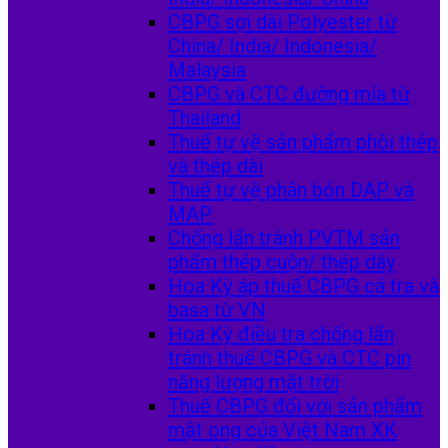
CBPG sợi dài Polyester từ
China/ India/ Indonesia/
Malaysia
CBPG và CTC đường mía từ
Thailand
Thuế tự vệ sản phẩm phôi thép
và thép dài
Thuế tự vệ phân bón DAP và
MAP
Chống lẩn tránh PVTM sản
phẩm thép cuộn/ thép dây
Hoa Kỳ áp thuế CBPG cá tra và
basa từ VN
Hoa Kỳ điều tra chống lẩn
tránh thuế CBPG và CTC pin
năng lượng mặt trời
Thuế CBPG đối với sản phẩm
mật ong của Việt Nam XK