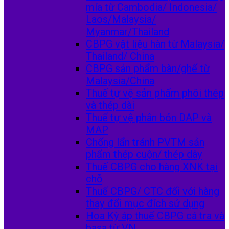
mía từ Cambodia/ Indonesia/
Laos/Malaysia/
Myanmar/Thailand
CBPG vật liệu hàn từ Malaysia/
Thailand/ China
CBPG sản phẩm bàn/ghế từ
Malaysia/China
Thuế tự vệ sản phẩm phôi thép
và thép dài
Thuế tự vệ phân bón DAP và
MAP
Chống lẩn tránh PVTM sản
phẩm thép cuộn/ thép dây
Thuế CBPG cho hàng XNK tại
chỗ
Thuế CBPG/ CTC đối với hàng
thay đổi mục đích sử dụng
Hoa Kỳ áp thuế CBPG cá tra và
basa từ VN