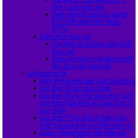
trên 1 cửa quốc gia
Danh sách tổ chức ủy quyền
KTCLNN phân bón/ thuốc
BVTV
Kiểm dịch thực vật
Quy định về thủ tục kiểm dịch
thực vật
Kiểm dịch thực vật đối với vật
liệu đóng gói bằng gỗ
Luật bưu chính
Nghị định hướng dẫn Luật bưu chính
Quy định về tem bưu chính
Quy định thủ tục hải quan thư/ gói/
kiện hàng hóa XNK gửi qua dịch vụ
bưu chính
Quy định TTHQ đối với hàng hóa
XNK gửi qua dịch vụ CPN quốc tế
Quản lý hàng hóa trị giá thấp gửi