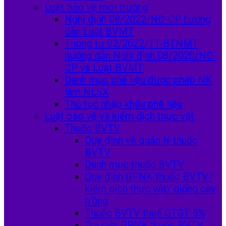
Luật bảo vệ môi trường
Nghị định 08/2022/NĐ-CP hướng
dẫn Luật BVMT
Thông tư 02/2022/TT-BTNMT
hướng dẫn Nghị định 08/2020/NĐ-
CP và Luật BVMT
Danh mục phế liệu được phép NK
làm NLSX
Thủ tục nhập khẩu phế liệu
Luật bảo vệ và kiểm dịch thực vật
Thuốc BVTV
Quy định về quản lý thuốc
BVTV
Danh mục thuốc BVTV
Quy định GPNK thuốc BVTV/
kiểm dịch thực vật/ giống cây
trồng
Thuốc BVTV thuế GTGT 5%
Tra cứu GPNK thuốc BVTV