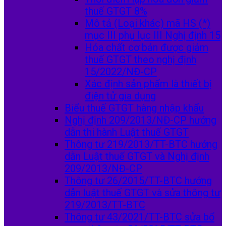
thuế GTGT 8%
Mô tả (Loại khác) mã HS (*)
mục III phụ lục III Nghị định 15
Hóa chất cơ bản được giảm
thuế GTGT theo nghị định
15/2022/NĐ-CP
Xác định sản phẩm là thiết bị
điện tử gia dụng
Biểu thuế GTGT hàng nhập khẩu
Nghị định 209/2013/NĐ-CP hướng
dẫn thi hành Luật thuế GTGT
Thông tư 219/2013/TT-BTC hướng
dẫn Luật thuế GTGT và Nghị định
209/2013/NĐ-CP
Thông tư 26/2015/TT-BTC hướng
dẫn luật thuế GTGT và sửa thông tư
219/2013/TT-BTC
Thông tư 43/2021/TT-BTC sửa bổ