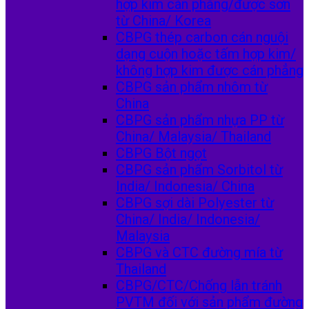
hợp kim cán phẳng/được sơn
từ China/ Korea
CBPG thép carbon cán nguội
dạng cuộn hoặc tấm hợp kim/
không hợp kim được cán phẳng
CBPG sản phẩm nhôm từ
China
CBPG sản phẩm nhựa PP từ
China/ Malaysia/ Thailand
CBPG Bột ngọt
CBPG sản phẩm Sorbitol từ
India/ Indonesia/ China
CBPG sợi dài Polyester từ
China/ India/ Indonesia/
Malaysia
CBPG và CTC đường mía từ
Thailand
CBPG/CTC/Chống lẫn tránh
PVTM đối với sản phẩm đường