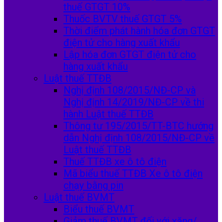
thuế GTGT 10%
Thuốc BVTV thuế GTGT 5%
Thời điểm phát hành hóa đơn GTGT
điện tử cho hàng xuất khẩu
Lập hóa đơn GTGT điện tử cho
hàng xuất khẩu
Luật thuế TTĐB
Nghị định 108/2015/NĐ-CP và
Nghị định 14/2019/NĐ-CP về thi
hành Luật thuế TTĐB
Thông tư 195/2015/TT-BTC hướng
dẫn Nghị định 108/2015/NĐ-CP về
Luật thuế TTĐB
Thuế TTĐB xe ô tô điện
Mã biểu thuế TTĐB Xe ô tô điện
chạy bằng pin
Luật thuế BVMT
Biểu thuế BVMT
Giảm thuế BVMT đối với xăng/