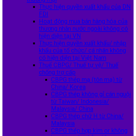
Thực hiện quyền xuất khẩu của DN
FDI
Hoạt động mua bán hàng hóa của
thương nhân nước ngoài không có
hiện diện tại VN
Thực hiện quyền xuất khẩu/ nhập
khẩu của tổ chức/ cá nhân không
có hiện diện tại Việt Nam
Thuế CBPG/ Thuế tự vệ/ Thuế
chống trợ cấp
CBPG thép mạ (tôn mạ) từ
China/ Korea
CBPG thép không gỉ cán nguội
từ Taiwan/ Indonesia/
Malaysia/ China
CBPG thép chữ H từ China/
Malaysia
CBPG thép hợp kim or không