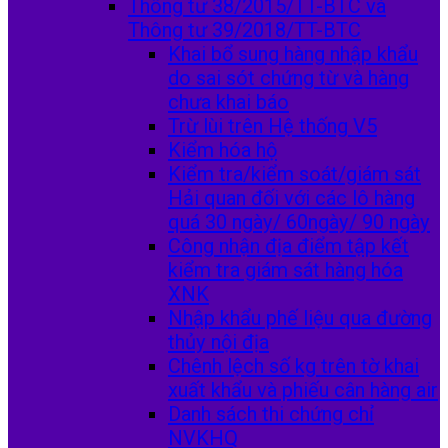
Thông tư 38/2015/TT-BTC và
Thông tư 39/2018/TT-BTC
Khai bổ sung hàng nhập khẩu
do sai sót chứng từ và hàng
chưa khai báo
Trừ lùi trên Hệ thống V5
Kiểm hóa hộ
Kiểm tra/kiểm soát/giám sát
Hải quan đối với các lô hàng
quá 30 ngày/ 60ngày/ 90 ngày
Công nhận địa điểm tập kết
kiểm tra giám sát hàng hóa
XNK
Nhập khẩu phế liệu qua đường
thủy nội địa
Chênh lệch số kg trên tờ khai
xuất khẩu và phiếu cân hàng air
Danh sách thi chứng chỉ
NVKHQ