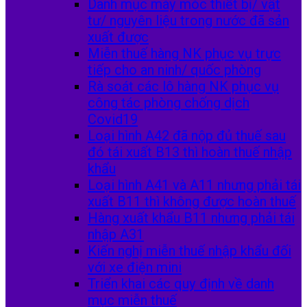
Danh mục máy móc thiết bị/ vật
tư/ nguyên liệu trong nước đã sản
xuất được
Miễn thuế hàng NK phục vụ trực
tiếp cho an ninh/ quốc phòng
Rà soát các lô hàng NK phục vụ
công tác phòng chống dịch
Covid19
Loại hình A42 đã nộp đủ thuế sau
đó tái xuất B13 thì hoàn thuế nhập
khẩu
Loại hình A41 và A11 nhưng phải tái
xuất B11 thì không được hoàn thuế
Hàng xuất khẩu B11 nhưng phải tái
nhập A31
Kiến nghị miễn thuế nhập khẩu đối
với xe điện mini
Triển khai các quy định về danh
mục miễn thuế