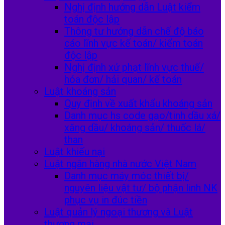
Nghị định hướng dẫn Luật kiểm
toán độc lập
Thông tư hướng dẫn chế độ báo
cáo lĩnh vực kế toán/ kiểm toán
độc lập
Nghị định xử phạt lĩnh vực thuế/
hóa đơn/ hải quan/ kế toán
Luật khoáng sản
Quy định về xuất khẩu khoáng sản
Danh mục hs code gạo/tinh dầu xá/
xăng dầu/ khoáng sản/ thuốc lá/
than
Luật khiếu nại
Luật ngân hàng nhà nước Việt Nam
Danh mục máy móc thiết bị/
nguyên liệu vật tư/ bộ phận linh NK
phục vụ in đúc tiền
Luật quản lý ngoại thương và Luật
thương mại