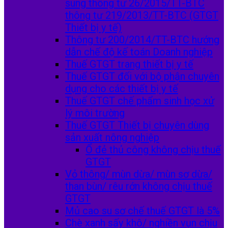
sung thông tư 26/2015/TT-BTC
thông tư 219/2013/TT-BTC (GTGT
Thiết bị y tế)
Thông tư 200/2014/TT-BTC hướng
dẫn chế độ kế toán Doanh nghiệp
Thuế GTGT trang thiết bị y tế
Thuế GTGT đối với bộ phận chuyên
dụng cho các thiết bị y tế
Thuế GTGT chế phẩm sinh học xử
lý môi trường
Thuế GTGT Thiết bị chuyên dùng
sản xuất nông nghiệp
Ổ đẻ thủ công không chịu thuế
GTGT
Vỏ thông/ mùn dừa/ mùn sơ dừa/
than bùn/ rêu rớn không chịu thuế
GTGT
Mủ cao su sơ chế thuế GTGT là 5%
Chè xanh sấy khô/ nghiền vụn chịu