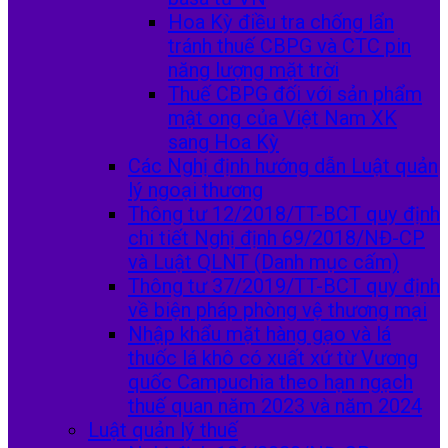
Hoa Kỳ điều tra chống lẩn
tránh thuế CBPG và CTC pin
năng lượng mặt trời
Thuế CBPG đối với sản phẩm
mật ong của Việt Nam XK
sang Hoa Kỳ
Các Nghị định hướng dẫn Luật quản
lý ngoại thương
Thông tư 12/2018/TT-BCT quy định
chi tiết Nghị định 69/2018/NĐ-CP
và Luật QLNT (Danh mục cấm)
Thông tư 37/2019/TT-BCT quy định
về biện pháp phòng vệ thương mại
Nhập khẩu mặt hàng gạo và lá
thuốc lá khô có xuất xứ từ Vương
quốc Campuchia theo hạn ngạch
thuế quan năm 2023 và năm 2024
Luật quản lý thuế