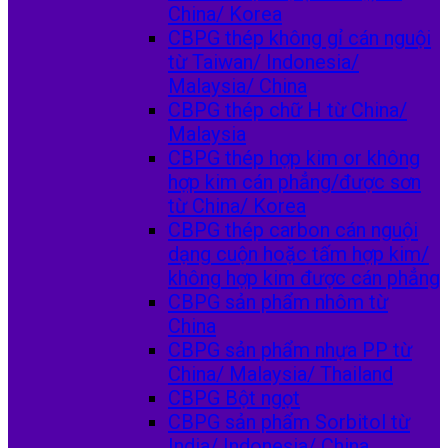
China/ Korea
CBPG thép không gỉ cán nguội
từ Taiwan/ Indonesia/
Malaysia/ China
CBPG thép chữ H từ China/
Malaysia
CBPG thép hợp kim or không
hợp kim cán phẳng/được sơn
từ China/ Korea
CBPG thép carbon cán nguội
dạng cuộn hoặc tấm hợp kim/
không hợp kim được cán phẳng
CBPG sản phẩm nhôm từ
China
CBPG sản phẩm nhựa PP từ
China/ Malaysia/ Thailand
CBPG Bột ngọt
CBPG sản phẩm Sorbitol từ
India/ Indonesia/ China