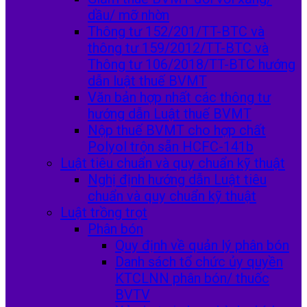
dầu/ mỡ nhờn
Thông tư 152/201/TT-BTC và
thông tư 159/2012/TT-BTC và
Thông tư 106/2018/TT-BTC hướng
dẫn luật thuế BVMT
Văn bản hợp nhất các thông tư
hướng dẫn Luật thuế BVMT
Nộp thuế BVMT cho hợp chất
Polyol trộn sẵn HCFC-141b
Luật tiêu chuẩn và quy chuẩn kỹ thuật
Nghị định hướng dẫn Luật tiêu
chuẩn và quy chuẩn kỹ thuật
Luật trồng trọt
Phân bón
Quy định về quản lý phân bón
Danh sách tổ chức ủy quyền
KTCLNN phân bón/ thuốc
BVTV