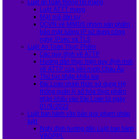
Luật an toàn thông tin mạng
Luật ATTT mạng
Mật mã dân sự
QCVN về MMDS nhóm sản phẩm
bảo mật luồng IP sử dụng công
nghệ IPsec và TLS
Luật An Toàn Thực Phẩm
Các quy định về ATTP
Hướng dẫn thực hiện quy định mới
về ATTP của liên minh Châu Âu
Thủ tục nhập khẩu lúa
Đài Loan chính thức sử dụng Hệ
thống quản lý số hóa thực phẩm
nhập khẩu vào Đài Loan từ ngày
01/8/2022
Luật ban hành văn bản quy phạm pháp
luật
Nghị định hướng dẫn Luật ban hành
VBQPPL