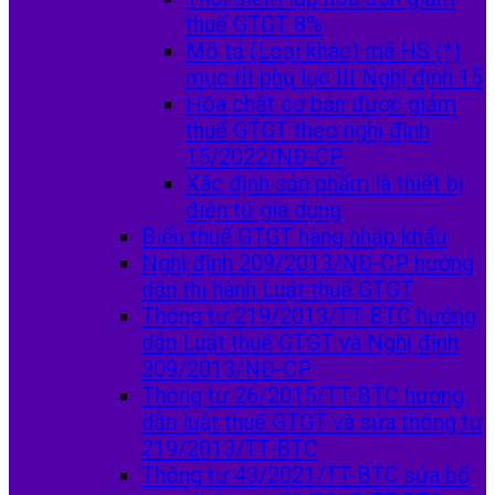
thuế GTGT 8%
Mô tả (Loại khác) mã HS (*)
mục III phụ lục III Nghị định 15
Hóa chất cơ bản được giảm
thuế GTGT theo nghị định
15/2022/NĐ-CP
Xác định sản phẩm là thiết bị
điện tử gia dụng
Biểu thuế GTGT hàng nhập khẩu
Nghị định 209/2013/NĐ-CP hướng
dẫn thi hành Luật thuế GTGT
Thông tư 219/2013/TT-BTC hướng
dẫn Luật thuế GTGT và Nghị định
209/2013/NĐ-CP
Thông tư 26/2015/TT-BTC hướng
dẫn luật thuế GTGT và sửa thông tư
219/2013/TT-BTC
Thông tư 43/2021/TT-BTC sửa bổ