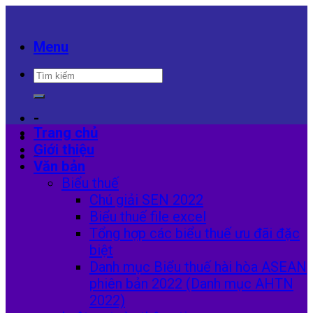
Skip
to
content
Menu
-
Trang chủ
Giới thiệu
-
Văn bản
Biểu thuế
Chú giải SEN 2022
Biểu thuế file excel
Tổng hợp các biểu thuế ưu đãi đặc
biệt
Danh mục Biểu thuế hài hòa ASEAN
phiên bản 2022 (Danh mục AHTN
2022)