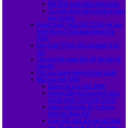
Mã thuế suất thuế nhập khẩu
Từ chối nhận hàng và thực hiện
hủy tờ khai
Quyết định 1966/QĐ-TCHQ về quy
trình thủ tục Hải quan hàng hóa
XNK
Quy trình TTHQ đối với hành lý ký
gửi
Thủ tục hải quan đối với tài sản di
chuyển
Thủ tục mang hàng về bảo quản
Mã loại hình XNK
Bảng mã loại hình XNK
Hướng dẫn mã loại hình theo
Quyết định 1357/QĐ-TCHQ
Hàng xuất khẩu B11 nhưng
phải tái nhập A31
Loại hình A42 đã nộp đủ thuế
sau đó tái xuất B13 thì hoàn