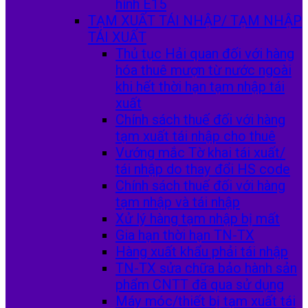
hình E15
TẠM XUẤT TÁI NHẬP/ TẠM NHẬP
TÁI XUẤT
Thủ tục Hải quan đối với hàng
hóa thuê mượn từ nước ngoài
khi hết thời hạn tạm nhập tái
xuất
Chính sách thuế đối với hàng
tạm xuất tái nhập cho thuê
Vướng mắc Tờ khai tái xuất/
tái nhập do thay đổi HS code
Chính sách thuế đối với hàng
tạm nhập và tái nhập
Xử lý hàng tạm nhập bị mất
Gia hạn thời hạn TN-TX
Hàng xuất khẩu phải tái nhập
TN-TX sửa chữa bảo hành sản
phẩm CNTT đã qua sử dụng
Máy móc/thiết bị tạm xuất tái