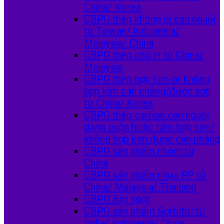
China/ Korea
CBPG thép không gỉ cán nguội
từ Taiwan/ Indonesia/
Malaysia/ China
CBPG thép chữ H từ China/
Malaysia
CBPG thép hợp kim or không
hợp kim cán phẳng/được sơn
từ China/ Korea
CBPG thép carbon cán nguội
dạng cuộn hoặc tấm hợp kim/
không hợp kim được cán phẳng
CBPG sản phẩm nhôm từ
China
CBPG sản phẩm nhựa PP từ
China/ Malaysia/ Thailand
CBPG Bột ngọt
CBPG sản phẩm Sorbitol từ
India/ Indonesia/ China