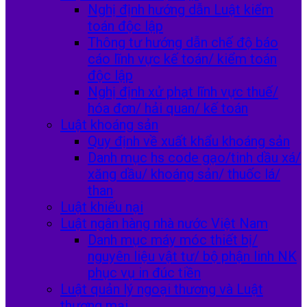
Nghị định hướng dẫn Luật kiểm
toán độc lập
Thông tư hướng dẫn chế độ báo
cáo lĩnh vực kế toán/ kiểm toán
độc lập
Nghị định xử phạt lĩnh vực thuế/
hóa đơn/ hải quan/ kế toán
Luật khoáng sản
Quy định về xuất khẩu khoáng sản
Danh mục hs code gạo/tinh dầu xá/
xăng dầu/ khoáng sản/ thuốc lá/
than
Luật khiếu nại
Luật ngân hàng nhà nước Việt Nam
Danh mục máy móc thiết bị/
nguyên liệu vật tư/ bộ phận linh NK
phục vụ in đúc tiền
Luật quản lý ngoại thương và Luật
thương mại