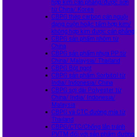
hợp kim cán phẳng/được sơn
từ China/ Korea
CBPG thép carbon cán nguội
dạng cuộn hoặc tấm hợp kim/
không hợp kim được cán phẳng
CBPG sản phẩm nhôm từ
China
CBPG sản phẩm nhựa PP từ
China/ Malaysia/ Thailand
CBPG Bột ngọt
CBPG sản phẩm Sorbitol từ
India/ Indonesia/ China
CBPG sợi dài Polyester từ
China/ India/ Indonesia/
Malaysia
CBPG và CTC đường mía từ
Thailand
CBPG/CTC/Chống lẫn tránh
PVTM đối với sản phẩm đường