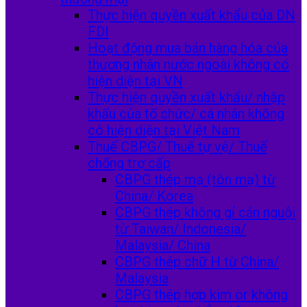
Thực hiện quyền xuất khẩu của DN
FDI
Hoạt động mua bán hàng hóa của
thương nhân nước ngoài không có
hiện diện tại VN
Thực hiện quyền xuất khẩu/ nhập
khẩu của tổ chức/ cá nhân không
có hiện diện tại Việt Nam
Thuế CBPG/ Thuế tự vệ/ Thuế
chống trợ cấp
CBPG thép mạ (tôn mạ) từ
China/ Korea
CBPG thép không gỉ cán nguội
từ Taiwan/ Indonesia/
Malaysia/ China
CBPG thép chữ H từ China/
Malaysia
CBPG thép hợp kim or không