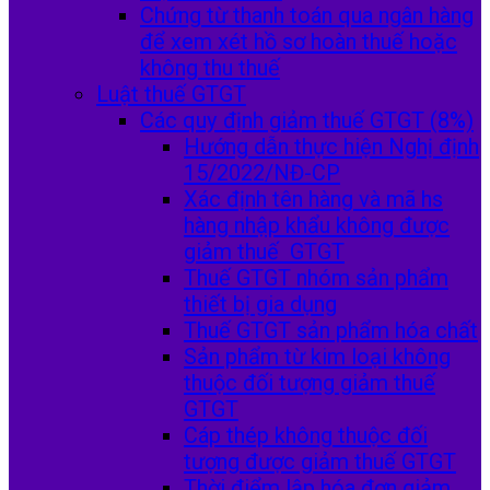
Chứng từ thanh toán qua ngân hàng
để xem xét hồ sơ hoàn thuế hoặc
không thu thuế
Luật thuế GTGT
Các quy định giảm thuế GTGT (8%)
Hướng dẫn thực hiện Nghị định
15/2022/NĐ-CP
Xác định tên hàng và mã hs
hàng nhập khẩu không được
giảm thuế GTGT
Thuế GTGT nhóm sản phẩm
thiết bị gia dụng
Thuế GTGT sản phẩm hóa chất
Sản phẩm từ kim loại không
thuộc đối tượng giảm thuế
GTGT
Cáp thép không thuộc đối
tượng được giảm thuế GTGT
Thời điểm lập hóa đơn giảm