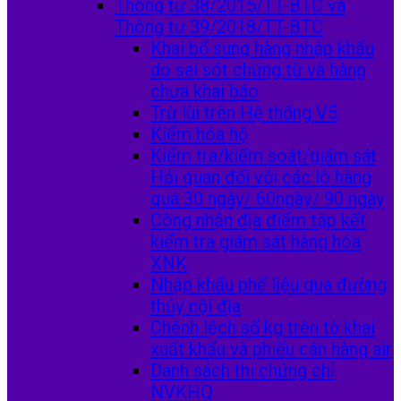
Thông tư 38/2015/TT-BTC và
Thông tư 39/2018/TT-BTC
Khai bổ sung hàng nhập khẩu
do sai sót chứng từ và hàng
chưa khai báo
Trừ lùi trên Hệ thống V5
Kiểm hóa hộ
Kiểm tra/kiểm soát/giám sát
Hải quan đối với các lô hàng
quá 30 ngày/ 60ngày/ 90 ngày
Công nhận địa điểm tập kết
kiểm tra giám sát hàng hóa
XNK
Nhập khẩu phế liệu qua đường
thủy nội địa
Chênh lệch số kg trên tờ khai
xuất khẩu và phiếu cân hàng air
Danh sách thi chứng chỉ
NVKHQ