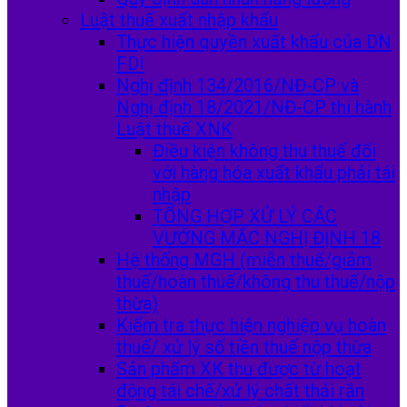
Luật thuế xuất nhập khẩu
Thực hiện quyền xuất khẩu của DN
FDI
Nghị định 134/2016/NĐ-CP và
Nghị định 18/2021/NĐ-CP thi hành
Luật thuế XNK
Điều kiện không thu thuế đối
với hàng hóa xuất khẩu phải tái
nhập
TỔNG HỢP XỬ LÝ CÁC
VƯỚNG MẮC NGHỊ ĐỊNH 18
Hệ thống MGH (miễn thuế/giảm
thuế/hoàn thuế/không thu thuế/nộp
thừa)
Kiểm tra thực hiện nghiệp vụ hoàn
thuế/ xử lý số tiền thuế nộp thừa
Sản phẩm XK thu được từ hoạt
động tái chế/xử lý chất thải rắn