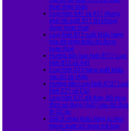
thuế nhập khẩu
Loại hình A41 và A11 nhưng
phải tái xuất B11 thì không
được hoàn thuế
Loại hình B13 xuất khẩu hàng
hóa đã nhập khẩu thì được
hoàn thuế
Hướng dẫn loại hình B11/ Loại
hình B13 và A41
Loại hình G13 hàng xuất khẩu
sau đó tái nhập
Hướng dẫn Loại hình A12/ Loại
hình E21 và E52
Loại hình E31 đã thay đổi mục
đích sử dụng (A42) sau đó đưa
đi GC lại
DNCX nhập khẩu hàng từ kho
ngoại quan sử dụng mã loại