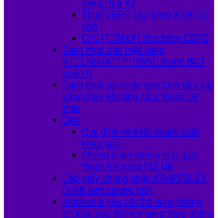
sang Hoa Kỳ
Thuế CBPG cho hàng XNK tại
chỗ
C/O (TCNXX) cho hàng CBPG
Danh mục các mặt hàng
KTCLNN/ATTP/HSNL thuộc BCT
quản lý
Danh mục hs code gạo/tinh dầu xá/
xăng dầu/ khoáng sản/ thuốc lá/
than
Gạo
Quy định về kinh doanh xuất
khẩu gạo
Chứng nhận chủng loại gạo
thơm XK sang EU/ UK
Cấp giấy chứng nhận KIMPERLEY
(XNK kim cương thô)
Indonesia yêu cầu bổ sung thông
tin khai báo đối với hàng thực phẩm