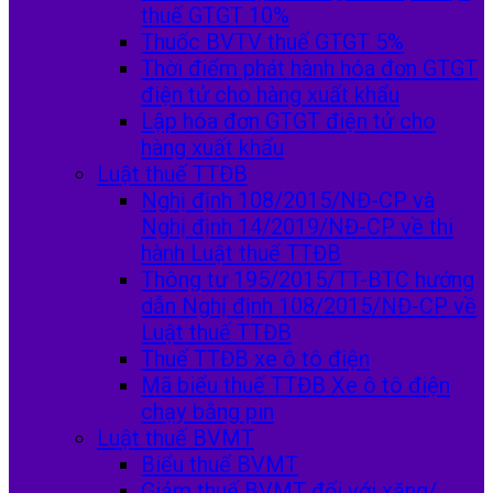
thuế GTGT 10%
Thuốc BVTV thuế GTGT 5%
Thời điểm phát hành hóa đơn GTGT
điện tử cho hàng xuất khẩu
Lập hóa đơn GTGT điện tử cho
hàng xuất khẩu
Luật thuế TTĐB
Nghị định 108/2015/NĐ-CP và
Nghị định 14/2019/NĐ-CP về thi
hành Luật thuế TTĐB
Thông tư 195/2015/TT-BTC hướng
dẫn Nghị định 108/2015/NĐ-CP về
Luật thuế TTĐB
Thuế TTĐB xe ô tô điện
Mã biểu thuế TTĐB Xe ô tô điện
chạy bằng pin
Luật thuế BVMT
Biểu thuế BVMT
Giảm thuế BVMT đối với xăng/