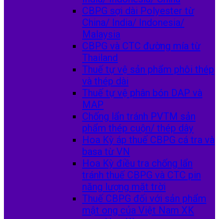
CBPG sợi dài Polyester từ
China/ India/ Indonesia/
Malaysia
CBPG và CTC đường mía từ
Thailand
Thuế tự vệ sản phẩm phôi thép
và thép dài
Thuế tự vệ phân bón DAP và
MAP
Chống lẩn tránh PVTM sản
phẩm thép cuộn/ thép dây
Hoa Kỳ áp thuế CBPG cá tra và
basa từ VN
Hoa Kỳ điều tra chống lẩn
tránh thuế CBPG và CTC pin
năng lượng mặt trời
Thuế CBPG đối với sản phẩm
mật ong của Việt Nam XK