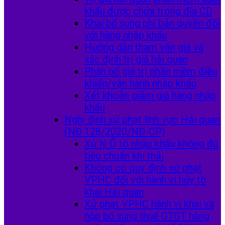
khẩu được chứa trong đĩa CD
Khai bổ sung phí bản quyền đối
với hàng nhập khẩu
Hướng dẫn tham vấn giá và
xác định trị giá hải quan
Phân bổ giá trị phần mềm điều
khiển/vận hành nhập khẩu
Xét khoản giảm giá hàng nhập
khẩu
Nghị định xử phạt lĩnh vực Hải quan
(NĐ 128/2020/NĐ-CP)
Xử lý Ô tô nhập khẩu không đủ
tiêu chuẩn khí thải
Không có quy định xử phạt
VPHC đối với hành vi hủy tờ
khai Hải quan
Xử phạt VPHC hành vi khai và
nộp bổ sung thuế GTGT hàng