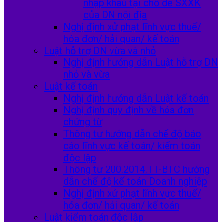
nhập khẩu tại chỗ để SXXK
của DN nội địa
Nghị định xử phạt lĩnh vực thuế/
hóa đơn/ hải quan/ kế toán
Luật hỗ trợ DN vừa và nhỏ
Nghị định hướng dẫn Luật hỗ trợ DN
nhỏ và vừa
Luật kế toán
Nghị định hướng dẫn Luật kế toán
Nghị định quy định về hóa đơn
chứng từ
Thông tư hướng dẫn chế độ báo
cáo lĩnh vực kế toán/ kiểm toán
độc lập
Thông tư 200.2014.TT-BTC hướng
dẫn chế độ kế toán Doanh nghiệp
Nghị định xử phạt lĩnh vực thuế/
hóa đơn/ hải quan/ kế toán
Luật kiểm toán độc lập