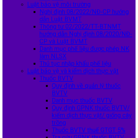
Luật bảo vệ môi trường
Nghị định 08/2022/NĐ-CP hướng
dẫn Luật BVMT
Thông tư 02/2022/TT-BTNMT
hướng dẫn Nghị định 08/2020/NĐ-
CP và Luật BVMT
Danh mục phế liệu được phép NK
làm NLSX
Thủ tục nhập khẩu phế liệu
Luật bảo vệ và kiểm dịch thực vật
Thuốc BVTV
Quy định về quản lý thuốc
BVTV
Danh mục thuốc BVTV
Quy định GPNK thuốc BVTV/
kiểm dịch thực vật/ giống cây
trồng
Thuốc BVTV thuế GTGT 5%
Tra cứu GPNK thuốc BVTV