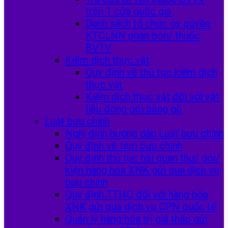
trên 1 cửa quốc gia
Danh sách tổ chức ủy quyền
KTCLNN phân bón/ thuốc
BVTV
Kiểm dịch thực vật
Quy định về thủ tục kiểm dịch
thực vật
Kiểm dịch thực vật đối với vật
liệu đóng gói bằng gỗ
Luật bưu chính
Nghị định hướng dẫn Luật bưu chính
Quy định về tem bưu chính
Quy định thủ tục hải quan thư/ gói/
kiện hàng hóa XNK gửi qua dịch vụ
bưu chính
Quy định TTHQ đối với hàng hóa
XNK gửi qua dịch vụ CPN quốc tế
Quản lý hàng hóa trị giá thấp gửi