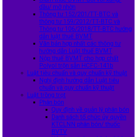
dầu/ mỡ nhờn
Thông tư 152/201/TT-BTC và
thông tư 159/2012/TT-BTC và
Thông tư 106/2018/TT-BTC hướng
dẫn luật thuế BVMT
Văn bản hợp nhất các thông tư
hướng dẫn Luật thuế BVMT
Nộp thuế BVMT cho hợp chất
Polyol trộn sẵn HCFC-141b
Luật tiêu chuẩn và quy chuẩn kỹ thuật
Nghị định hướng dẫn Luật tiêu
chuẩn và quy chuẩn kỹ thuật
Luật trồng trọt
Phân bón
Quy định về quản lý phân bón
Danh sách tổ chức ủy quyền
KTCLNN phân bón/ thuốc
BVTV