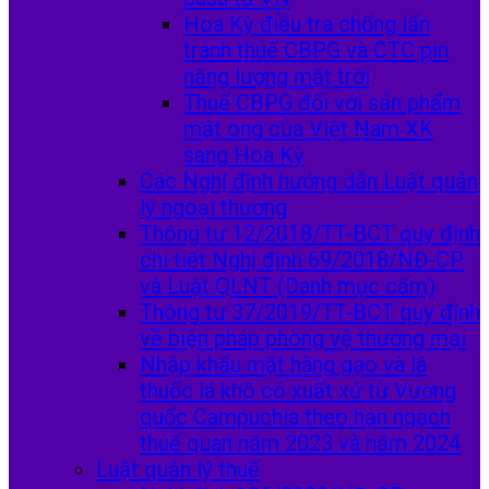
Hoa Kỳ điều tra chống lẩn
tránh thuế CBPG và CTC pin
năng lượng mặt trời
Thuế CBPG đối với sản phẩm
mật ong của Việt Nam XK
sang Hoa Kỳ
Các Nghị định hướng dẫn Luật quản
lý ngoại thương
Thông tư 12/2018/TT-BCT quy định
chi tiết Nghị định 69/2018/NĐ-CP
và Luật QLNT (Danh mục cấm)
Thông tư 37/2019/TT-BCT quy định
về biện pháp phòng vệ thương mại
Nhập khẩu mặt hàng gạo và lá
thuốc lá khô có xuất xứ từ Vương
quốc Campuchia theo hạn ngạch
thuế quan năm 2023 và năm 2024
Luật quản lý thuế