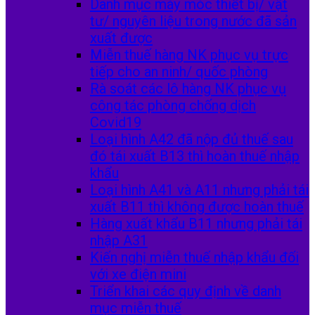
Danh mục máy móc thiết bị/ vật
tư/ nguyên liệu trong nước đã sản
xuất được
Miễn thuế hàng NK phục vụ trực
tiếp cho an ninh/ quốc phòng
Rà soát các lô hàng NK phục vụ
công tác phòng chống dịch
Covid19
Loại hình A42 đã nộp đủ thuế sau
đó tái xuất B13 thì hoàn thuế nhập
khẩu
Loại hình A41 và A11 nhưng phải tái
xuất B11 thì không được hoàn thuế
Hàng xuất khẩu B11 nhưng phải tái
nhập A31
Kiến nghị miễn thuế nhập khẩu đối
với xe điện mini
Triển khai các quy định về danh
mục miễn thuế