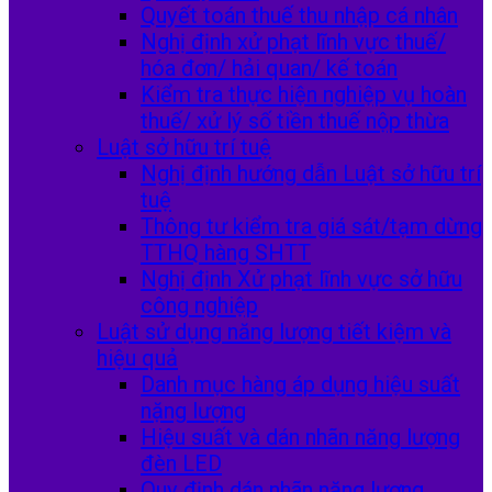
Quyết toán thuế thu nhập cá nhân
Nghị định xử phạt lĩnh vực thuế/
hóa đơn/ hải quan/ kế toán
Kiểm tra thực hiện nghiệp vụ hoàn
thuế/ xử lý số tiền thuế nộp thừa
Luật sở hữu trí tuệ
Nghị định hướng dẫn Luật sở hữu trí
tuệ
Thông tư kiểm tra giá sát/tạm dừng
TTHQ hàng SHTT
Nghị định Xử phạt lĩnh vực sở hữu
công nghiệp
Luật sử dụng năng lượng tiết kiệm và
hiệu quả
Danh mục hàng áp dụng hiệu suất
nặng lượng
Hiệu suất và dán nhãn năng lượng
đèn LED
Quy định dán nhãn năng lượng