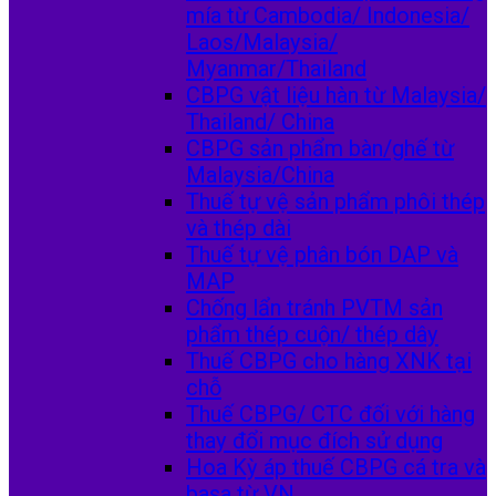
mía từ Cambodia/ Indonesia/
Laos/Malaysia/
Myanmar/Thailand
CBPG vật liệu hàn từ Malaysia/
Thailand/ China
CBPG sản phẩm bàn/ghế từ
Malaysia/China
Thuế tự vệ sản phẩm phôi thép
và thép dài
Thuế tự vệ phân bón DAP và
MAP
Chống lẩn tránh PVTM sản
phẩm thép cuộn/ thép dây
Thuế CBPG cho hàng XNK tại
chỗ
Thuế CBPG/ CTC đối với hàng
thay đổi mục đích sử dụng
Hoa Kỳ áp thuế CBPG cá tra và
basa từ VN