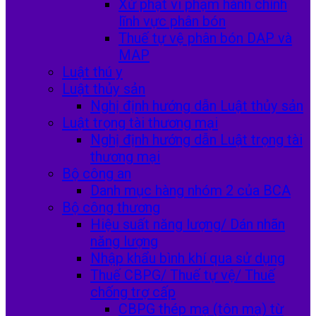
Xử phạt vi phạm hành chính
lĩnh vực phân bón
Thuế tự vệ phân bón DAP và
MAP
Luật thú y
Luật thủy sản
Nghị định hướng dẫn Luật thủy sản
Luật trọng tài thương mại
Nghị định hướng dẫn Luật trọng tài
thương mại
Bộ công an
Danh mục hàng nhóm 2 của BCA
Bộ công thương
Hiệu suất năng lượng/ Dán nhãn
năng lượng
Nhập khẩu bình khí qua sử dụng
Thuế CBPG/ Thuế tự vệ/ Thuế
chống trợ cấp
CBPG thép mạ (tôn mạ) từ