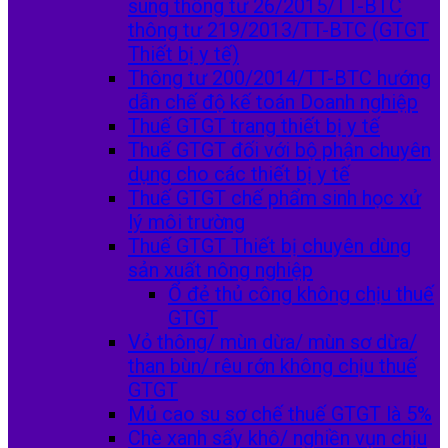
sung thông tư 26/2015/TT-BTC
thông tư 219/2013/TT-BTC (GTGT
Thiết bị y tế)
Thông tư 200/2014/TT-BTC hướng
dẫn chế độ kế toán Doanh nghiệp
Thuế GTGT trang thiết bị y tế
Thuế GTGT đối với bộ phận chuyên
dụng cho các thiết bị y tế
Thuế GTGT chế phẩm sinh học xử
lý môi trường
Thuế GTGT Thiết bị chuyên dùng
sản xuất nông nghiệp
Ổ đẻ thủ công không chịu thuế
GTGT
Vỏ thông/ mùn dừa/ mùn sơ dừa/
than bùn/ rêu rớn không chịu thuế
GTGT
Mủ cao su sơ chế thuế GTGT là 5%
Chè xanh sấy khô/ nghiền vụn chịu