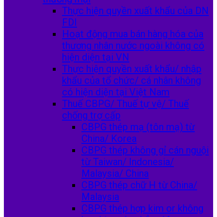
Thực hiện quyền xuất khẩu của DN
FDI
Hoạt động mua bán hàng hóa của
thương nhân nước ngoài không có
hiện diện tại VN
Thực hiện quyền xuất khẩu/ nhập
khẩu của tổ chức/ cá nhân không
có hiện diện tại Việt Nam
Thuế CBPG/ Thuế tự vệ/ Thuế
chống trợ cấp
CBPG thép mạ (tôn mạ) từ
China/ Korea
CBPG thép không gỉ cán nguội
từ Taiwan/ Indonesia/
Malaysia/ China
CBPG thép chữ H từ China/
Malaysia
CBPG thép hợp kim or không