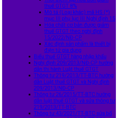
thuế GTGT 8%
Mô tả (Loại khác) mã HS (*)
mục III phụ lục III Nghị định 15
Hóa chất cơ bản được giảm
thuế GTGT theo nghị định
15/2022/NĐ-CP
Xác định sản phẩm là thiết bị
điện tử gia dụng
Biểu thuế GTGT hàng nhập khẩu
Nghị định 209/2013/NĐ-CP hướng
dẫn thi hành Luật thuế GTGT
Thông tư 219/2013/TT-BTC hướng
dẫn Luật thuế GTGT và Nghị định
209/2013/NĐ-CP
Thông tư 26/2015/TT-BTC hướng
dẫn luật thuế GTGT và sửa thông tư
219/2013/TT-BTC
Thông tư 43/2021/TT-BTC sửa bổ