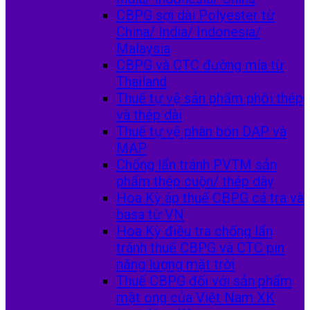
CBPG sợi dài Polyester từ
China/ India/ Indonesia/
Malaysia
CBPG và CTC đường mía từ
Thailand
Thuế tự vệ sản phẩm phôi thép
và thép dài
Thuế tự vệ phân bón DAP và
MAP
Chống lẩn tránh PVTM sản
phẩm thép cuộn/ thép dây
Hoa Kỳ áp thuế CBPG cá tra và
basa từ VN
Hoa Kỳ điều tra chống lẩn
tránh thuế CBPG và CTC pin
năng lượng mặt trời
Thuế CBPG đối với sản phẩm
mật ong của Việt Nam XK