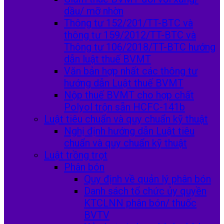
dầu/ mỡ nhờn
Thông tư 152/201/TT-BTC và
thông tư 159/2012/TT-BTC và
Thông tư 106/2018/TT-BTC hướng
dẫn luật thuế BVMT
Văn bản hợp nhất các thông tư
hướng dẫn Luật thuế BVMT
Nộp thuế BVMT cho hợp chất
Polyol trộn sẵn HCFC-141b
Luật tiêu chuẩn và quy chuẩn kỹ thuật
Nghị định hướng dẫn Luật tiêu
chuẩn và quy chuẩn kỹ thuật
Luật trồng trọt
Phân bón
Quy định về quản lý phân bón
Danh sách tổ chức ủy quyền
KTCLNN phân bón/ thuốc
BVTV