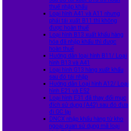
thuế nhập khẩu
Loại hình A41 và A11 nhưng
phải tái xuất B11 thì không
được hoàn thuế
Loại hình B13 xuất khẩu hàng
hóa đã nhập khẩu thì được
hoàn thuế
Hướng dẫn loại hình B11/ Loại
hình B13 và A41
Loại hình G13 hàng xuất khẩu
sau đó tái nhập
Hướng dẫn Loại hình A12/ Loại
hình E21 và E52
Loại hình E31 đã thay đổi mục
đích sử dụng (A42) sau đó đưa
đi GC lại
DNCX nhập khẩu hàng từ kho
ngoại quan sử dụng mã loại