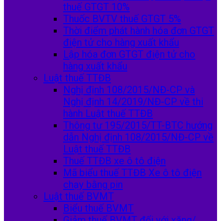
thuế GTGT 10%
Thuốc BVTV thuế GTGT 5%
Thời điểm phát hành hóa đơn GTGT
điện tử cho hàng xuất khẩu
Lập hóa đơn GTGT điện tử cho
hàng xuất khẩu
Luật thuế TTĐB
Nghị định 108/2015/NĐ-CP và
Nghị định 14/2019/NĐ-CP về thi
hành Luật thuế TTĐB
Thông tư 195/2015/TT-BTC hướng
dẫn Nghị định 108/2015/NĐ-CP về
Luật thuế TTĐB
Thuế TTĐB xe ô tô điện
Mã biểu thuế TTĐB Xe ô tô điện
chạy bằng pin
Luật thuế BVMT
Biểu thuế BVMT
Giảm thuế BVMT đối với xăng/