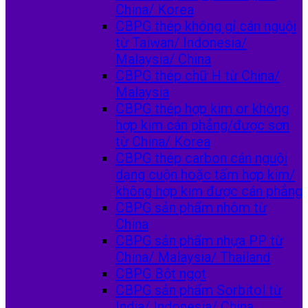
China/ Korea
CBPG thép không gỉ cán nguội
từ Taiwan/ Indonesia/
Malaysia/ China
CBPG thép chữ H từ China/
Malaysia
CBPG thép hợp kim or không
hợp kim cán phẳng/được sơn
từ China/ Korea
CBPG thép carbon cán nguội
dạng cuộn hoặc tấm hợp kim/
không hợp kim được cán phẳng
CBPG sản phẩm nhôm từ
China
CBPG sản phẩm nhựa PP từ
China/ Malaysia/ Thailand
CBPG Bột ngọt
CBPG sản phẩm Sorbitol từ
India/ Indonesia/ China