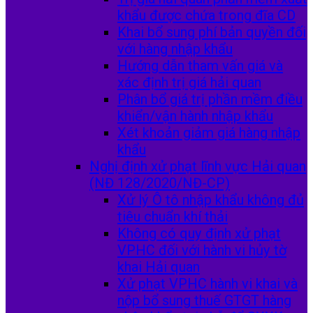
khẩu được chứa trong đĩa CD
Khai bổ sung phí bản quyền đối
với hàng nhập khẩu
Hướng dẫn tham vấn giá và
xác định trị giá hải quan
Phân bổ giá trị phần mềm điều
khiển/vận hành nhập khẩu
Xét khoản giảm giá hàng nhập
khẩu
Nghị định xử phạt lĩnh vực Hải quan
(NĐ 128/2020/NĐ-CP)
Xử lý Ô tô nhập khẩu không đủ
tiêu chuẩn khí thải
Không có quy định xử phạt
VPHC đối với hành vi hủy tờ
khai Hải quan
Xử phạt VPHC hành vi khai và
nộp bổ sung thuế GTGT hàng