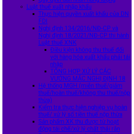
Luật thuế xuất nhập khẩu
Thực hiện quyền xuất khẩu của DN
FDI
Nghị định 134/2016/NĐ-CP và
Nghị định 18/2021/NĐ-CP thi hành
Luật thuế XNK
Điều kiện không thu thuế đối
với hàng hóa xuất khẩu phải tái
nhập
TỔNG HỢP XỬ LÝ CÁC
VƯỚNG MẮC NGHỊ ĐỊNH 18
Hệ thống MGH (miễn thuế/giảm
thuế/hoàn thuế/không thu thuế/nộp
thừa)
Kiểm tra thực hiện nghiệp vụ hoàn
thuế/ xử lý số tiền thuế nộp thừa
Sản phẩm XK thu được từ hoạt
động tái chế/xử lý chất thải rắn