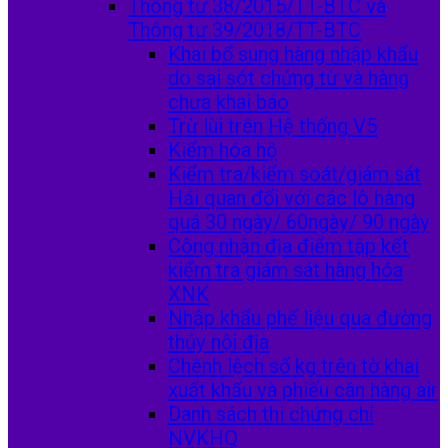
Thông tư 38/2015/TT-BTC và
Thông tư 39/2018/TT-BTC
Khai bổ sung hàng nhập khẩu
do sai sót chứng từ và hàng
chưa khai báo
Trừ lùi trên Hệ thống V5
Kiểm hóa hộ
Kiểm tra/kiểm soát/giám sát
Hải quan đối với các lô hàng
quá 30 ngày/ 60ngày/ 90 ngày
Công nhận địa điểm tập kết
kiểm tra giám sát hàng hóa
XNK
Nhập khẩu phế liệu qua đường
thủy nội địa
Chênh lệch số kg trên tờ khai
xuất khẩu và phiếu cân hàng air
Danh sách thi chứng chỉ
NVKHQ