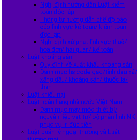
Nghị định hướng dẫn Luật kiểm
toán độc lập
Thông tư hướng dẫn chế độ báo
cáo lĩnh vực kế toán/ kiểm toán
độc lập
Nghị định xử phạt lĩnh vực thuế/
hóa đơn/ hải quan/ kế toán
Luật khoáng sản
Quy định về xuất khẩu khoáng sản
Danh mục hs code gạo/tinh dầu xá/
xăng dầu/ khoáng sản/ thuốc lá/
than
Luật khiếu nại
Luật ngân hàng nhà nước Việt Nam
Danh mục máy móc thiết bị/
nguyên liệu vật tư/ bộ phận linh NK
phục vụ in đúc tiền
Luật quản lý ngoại thương và Luật
thương mại