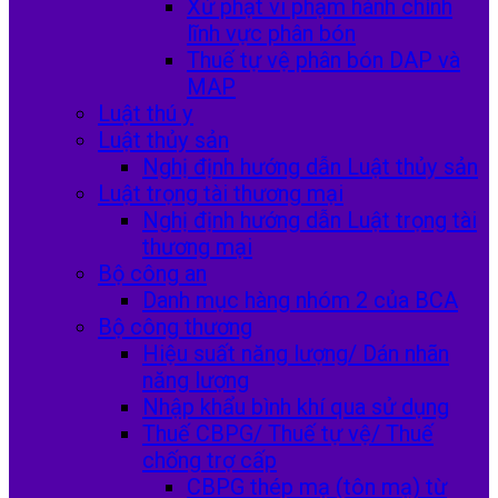
Xử phạt vi phạm hành chính
lĩnh vực phân bón
Thuế tự vệ phân bón DAP và
MAP
Luật thú y
Luật thủy sản
Nghị định hướng dẫn Luật thủy sản
Luật trọng tài thương mại
Nghị định hướng dẫn Luật trọng tài
thương mại
Bộ công an
Danh mục hàng nhóm 2 của BCA
Bộ công thương
Hiệu suất năng lượng/ Dán nhãn
năng lượng
Nhập khẩu bình khí qua sử dụng
Thuế CBPG/ Thuế tự vệ/ Thuế
chống trợ cấp
CBPG thép mạ (tôn mạ) từ