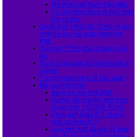
Mã thuế suất thuế nhập khẩu
Từ chối nhận hàng và thực hiện
hủy tờ khai
Quyết định 1966/QĐ-TCHQ về quy
trình thủ tục Hải quan hàng hóa
XNK
Quy trình TTHQ đối với hành lý ký
gửi
Thủ tục hải quan đối với tài sản di
chuyển
Thủ tục mang hàng về bảo quản
Mã loại hình XNK
Bảng mã loại hình XNK
Hướng dẫn mã loại hình theo
Quyết định 1357/QĐ-TCHQ
Hàng xuất khẩu B11 nhưng
phải tái nhập A31
Loại hình A42 đã nộp đủ thuế
sau đó tái xuất B13 thì hoàn