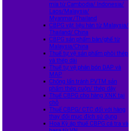
mía từ Cambodia/ Indonesia/
Laos/Malaysia/
Myanmar/Thailand
CBPG vật liệu hàn từ Malaysia/
Thailand/ China
CBPG sản phẩm bàn/ghế từ
Malaysia/China
Thuế tự vệ sản phẩm phôi thép
và thép dài
Thuế tự vệ phân bón DAP và
MAP
Chống lẩn tránh PVTM sản
phẩm thép cuộn/ thép dây
Thuế CBPG cho hàng XNK tại
chỗ
Thuế CBPG/ CTC đối với hàng
thay đổi mục đích sử dụng
Hoa Kỳ áp thuế CBPG cá tra và
basa từ VN