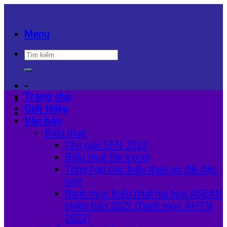
Skip
to
content
Menu
-
Trang chủ
Giới thiệu
-
Văn bản
Biểu thuế
Chú giải SEN 2022
Biểu thuế file excel
Tổng hợp các biểu thuế ưu đãi đặc
biệt
Danh mục Biểu thuế hài hòa ASEAN
phiên bản 2022 (Danh mục AHTN
2022)