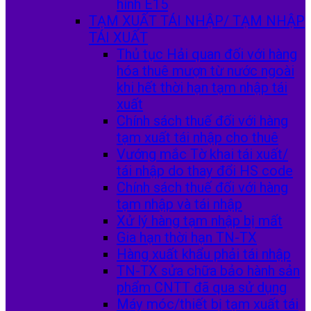
hình E15
TẠM XUẤT TÁI NHẬP/ TẠM NHẬP
TÁI XUẤT
Thủ tục Hải quan đối với hàng
hóa thuê mượn từ nước ngoài
khi hết thời hạn tạm nhập tái
xuất
Chính sách thuế đối với hàng
tạm xuất tái nhập cho thuê
Vướng mắc Tờ khai tái xuất/
tái nhập do thay đổi HS code
Chính sách thuế đối với hàng
tạm nhập và tái nhập
Xử lý hàng tạm nhập bị mất
Gia hạn thời hạn TN-TX
Hàng xuất khẩu phải tái nhập
TN-TX sửa chữa bảo hành sản
phẩm CNTT đã qua sử dụng
Máy móc/thiết bị tạm xuất tái