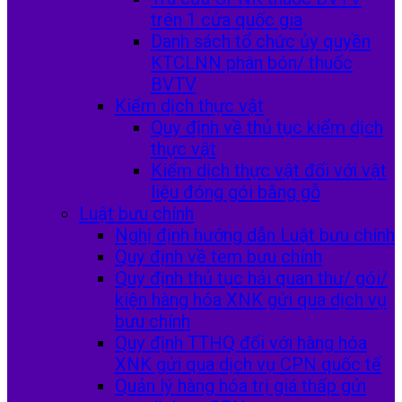
trên 1 cửa quốc gia
Danh sách tổ chức ủy quyền
KTCLNN phân bón/ thuốc
BVTV
Kiểm dịch thực vật
Quy định về thủ tục kiểm dịch
thực vật
Kiểm dịch thực vật đối với vật
liệu đóng gói bằng gỗ
Luật bưu chính
Nghị định hướng dẫn Luật bưu chính
Quy định về tem bưu chính
Quy định thủ tục hải quan thư/ gói/
kiện hàng hóa XNK gửi qua dịch vụ
bưu chính
Quy định TTHQ đối với hàng hóa
XNK gửi qua dịch vụ CPN quốc tế
Quản lý hàng hóa trị giá thấp gửi