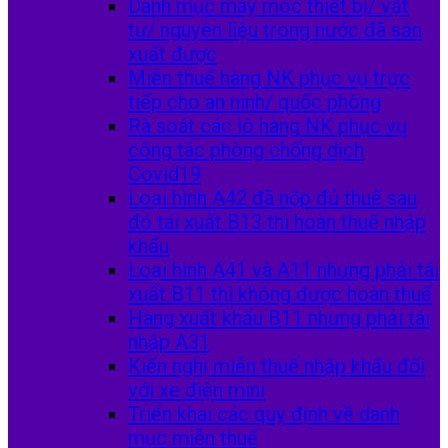
Danh mục máy móc thiết bị/ vật
tư/ nguyên liệu trong nước đã sản
xuất được
Miễn thuế hàng NK phục vụ trực
tiếp cho an ninh/ quốc phòng
Rà soát các lô hàng NK phục vụ
công tác phòng chống dịch
Covid19
Loại hình A42 đã nộp đủ thuế sau
đó tái xuất B13 thì hoàn thuế nhập
khẩu
Loại hình A41 và A11 nhưng phải tái
xuất B11 thì không được hoàn thuế
Hàng xuất khẩu B11 nhưng phải tái
nhập A31
Kiến nghị miễn thuế nhập khẩu đối
với xe điện mini
Triển khai các quy định về danh
mục miễn thuế