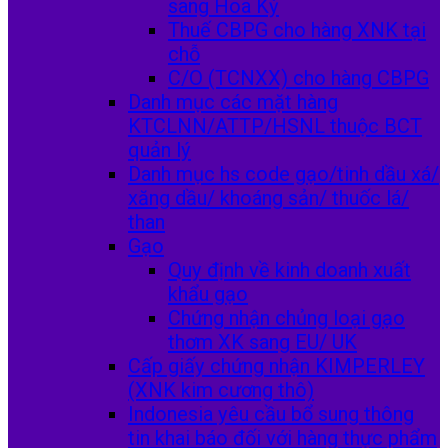
sang Hoa Kỳ
Thuế CBPG cho hàng XNK tại
chỗ
C/O (TCNXX) cho hàng CBPG
Danh mục các mặt hàng
KTCLNN/ATTP/HSNL thuộc BCT
quản lý
Danh mục hs code gạo/tinh dầu xá/
xăng dầu/ khoáng sản/ thuốc lá/
than
Gạo
Quy định về kinh doanh xuất
khẩu gạo
Chứng nhận chủng loại gạo
thơm XK sang EU/ UK
Cấp giấy chứng nhận KIMPERLEY
(XNK kim cương thô)
Indonesia yêu cầu bổ sung thông
tin khai báo đối với hàng thực phẩm