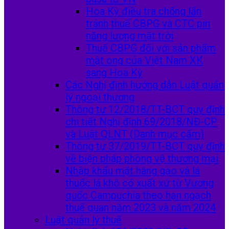
Hoa Kỳ điều tra chống lẩn
tránh thuế CBPG và CTC pin
năng lượng mặt trời
Thuế CBPG đối với sản phẩm
mật ong của Việt Nam XK
sang Hoa Kỳ
Các Nghị định hướng dẫn Luật quản
lý ngoại thương
Thông tư 12/2018/TT-BCT quy định
chi tiết Nghị định 69/2018/NĐ-CP
và Luật QLNT (Danh mục cấm)
Thông tư 37/2019/TT-BCT quy định
về biện pháp phòng vệ thương mại
Nhập khẩu mặt hàng gạo và lá
thuốc lá khô có xuất xứ từ Vương
quốc Campuchia theo hạn ngạch
thuế quan năm 2023 và năm 2024
Luật quản lý thuế