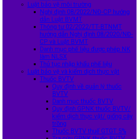
Luật bảo vệ môi trường
Nghị định 08/2022/NĐ-CP hướng
dẫn Luật BVMT
Thông tư 02/2022/TT-BTNMT
hướng dẫn Nghị định 08/2020/NĐ-
CP và Luật BVMT
Danh mục phế liệu được phép NK
làm NLSX
Thủ tục nhập khẩu phế liệu
Luật bảo vệ và kiểm dịch thực vật
Thuốc BVTV
Quy định về quản lý thuốc
BVTV
Danh mục thuốc BVTV
Quy định GPNK thuốc BVTV/
kiểm dịch thực vật/ giống cây
trồng
Thuốc BVTV thuế GTGT 5%
Tra cứu GPNK thuốc BVTV