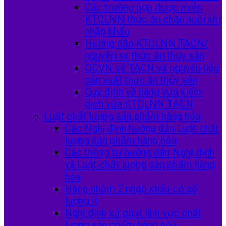
Các trường hợp được miễn
KTCLNN thức ăn chăn nuôi khi
nhập khẩu
Hướng dẫn KTCLNN TACN/
nguyên sx thức ăn thủy sản
QCVN về TACN và nguyên liệu
sản xuất thức ăn thủy sản
Quy định về hàng vừa kiểm
dịch vừa KTCLNN TACN
Luật chất lượng sản phẩm hàng hóa
Các Nghị định hướng dẫn Luật chất
lượng sản phẩm hàng hóa
Các thông tư hướng dẫn Nghị định
và Luật chất lượng sản phẩm hàng
hóa
Hàng nhóm 2 nhập khẩu có số
lượng ít
Nghị định xử phạt lĩnh vực chất
lượng sản phẩm hàng hóa