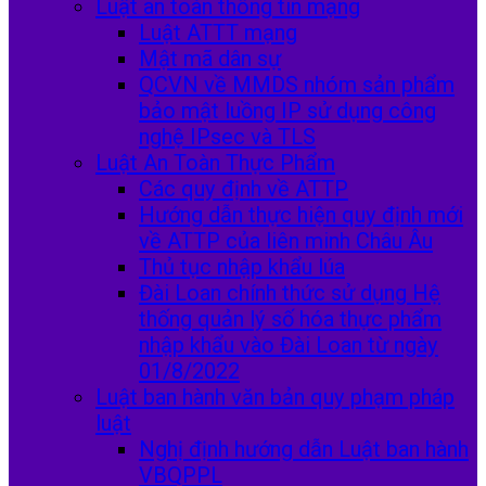
Luật an toàn thông tin mạng
Luật ATTT mạng
Mật mã dân sự
QCVN về MMDS nhóm sản phẩm
bảo mật luồng IP sử dụng công
nghệ IPsec và TLS
Luật An Toàn Thực Phẩm
Các quy định về ATTP
Hướng dẫn thực hiện quy định mới
về ATTP của liên minh Châu Âu
Thủ tục nhập khẩu lúa
Đài Loan chính thức sử dụng Hệ
thống quản lý số hóa thực phẩm
nhập khẩu vào Đài Loan từ ngày
01/8/2022
Luật ban hành văn bản quy phạm pháp
luật
Nghị định hướng dẫn Luật ban hành
VBQPPL