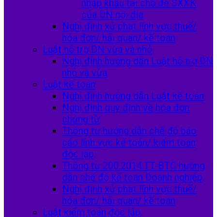
nhập khẩu tại chỗ để SXXK
của DN nội địa
Nghị định xử phạt lĩnh vực thuế/
hóa đơn/ hải quan/ kế toán
Luật hỗ trợ DN vừa và nhỏ
Nghị định hướng dẫn Luật hỗ trợ DN
nhỏ và vừa
Luật kế toán
Nghị định hướng dẫn Luật kế toán
Nghị định quy định về hóa đơn
chứng từ
Thông tư hướng dẫn chế độ báo
cáo lĩnh vực kế toán/ kiểm toán
độc lập
Thông tư 200.2014.TT-BTC hướng
dẫn chế độ kế toán Doanh nghiệp
Nghị định xử phạt lĩnh vực thuế/
hóa đơn/ hải quan/ kế toán
Luật kiểm toán độc lập