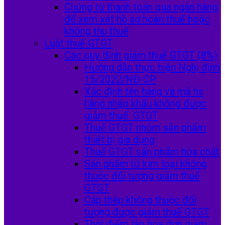
Chứng từ thanh toán qua ngân hàng
để xem xét hồ sơ hoàn thuế hoặc
không thu thuế
Luật thuế GTGT
Các quy định giảm thuế GTGT (8%)
Hướng dẫn thực hiện Nghị định
15/2022/NĐ-CP
Xác định tên hàng và mã hs
hàng nhập khẩu không được
giảm thuế GTGT
Thuế GTGT nhóm sản phẩm
thiết bị gia dụng
Thuế GTGT sản phẩm hóa chất
Sản phẩm từ kim loại không
thuộc đối tượng giảm thuế
GTGT
Cáp thép không thuộc đối
tượng được giảm thuế GTGT
Thời điểm lập hóa đơn giảm