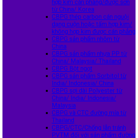
hợp kim cán phẳng/được sơn
từ China/ Korea
CBPG thép carbon cán nguội
dạng cuộn hoặc tấm hợp kim/
không hợp kim được cán phẳng
CBPG sản phẩm nhôm từ
China
CBPG sản phẩm nhựa PP từ
China/ Malaysia/ Thailand
CBPG Bột ngọt
CBPG sản phẩm Sorbitol từ
India/ Indonesia/ China
CBPG sợi dài Polyester từ
China/ India/ Indonesia/
Malaysia
CBPG và CTC đường mía từ
Thailand
CBPG/CTC/Chống lẫn tránh
PVTM đối với sản phẩm đường