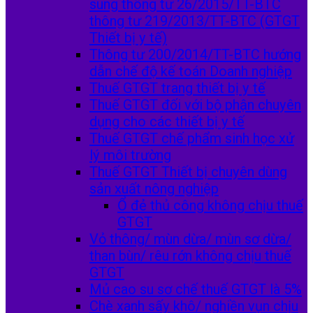
sung thông tư 26/2015/TT-BTC
thông tư 219/2013/TT-BTC (GTGT
Thiết bị y tế)
Thông tư 200/2014/TT-BTC hướng
dẫn chế độ kế toán Doanh nghiệp
Thuế GTGT trang thiết bị y tế
Thuế GTGT đối với bộ phận chuyên
dụng cho các thiết bị y tế
Thuế GTGT chế phẩm sinh học xử
lý môi trường
Thuế GTGT Thiết bị chuyên dùng
sản xuất nông nghiệp
Ổ đẻ thủ công không chịu thuế
GTGT
Vỏ thông/ mùn dừa/ mùn sơ dừa/
than bùn/ rêu rớn không chịu thuế
GTGT
Mủ cao su sơ chế thuế GTGT là 5%
Chè xanh sấy khô/ nghiền vụn chịu