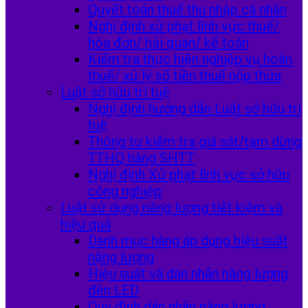
Quyết toán thuế thu nhập cá nhân
Nghị định xử phạt lĩnh vực thuế/
hóa đơn/ hải quan/ kế toán
Kiểm tra thực hiện nghiệp vụ hoàn
thuế/ xử lý số tiền thuế nộp thừa
Luật sở hữu trí tuệ
Nghị định hướng dẫn Luật sở hữu trí
tuệ
Thông tư kiểm tra giá sát/tạm dừng
TTHQ hàng SHTT
Nghị định Xử phạt lĩnh vực sở hữu
công nghiệp
Luật sử dụng năng lượng tiết kiệm và
hiệu quả
Danh mục hàng áp dụng hiệu suất
nặng lượng
Hiệu suất và dán nhãn năng lượng
đèn LED
Quy định dán nhãn năng lượng