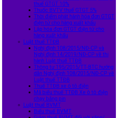
thuế GTGT 10%
Thuốc BVTV thuế GTGT 5%
Thời điểm phát hành hóa đơn GTGT
điện tử cho hàng xuất khẩu
Lập hóa đơn GTGT điện tử cho
hàng xuất khẩu
Luật thuế TTĐB
Nghị định 108/2015/NĐ-CP và
Nghị định 14/2019/NĐ-CP về thi
hành Luật thuế TTĐB
Thông tư 195/2015/TT-BTC hướng
dẫn Nghị định 108/2015/NĐ-CP về
Luật thuế TTĐB
Thuế TTĐB xe ô tô điện
Mã biểu thuế TTĐB Xe ô tô điện
chạy bằng pin
Luật thuế BVMT
Biểu thuế BVMT
Giảm thuế BVMT đối với xăng/