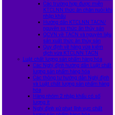
Các trường hợp được miễn
KTCLNN thức ăn chăn nuôi khi
nhập khẩu
Hướng dẫn KTCLNN TACN/
nguyên sx thức ăn thủy sản
QCVN về TACN và nguyên liệu
sản xuất thức ăn thủy sản
Quy định về hàng vừa kiểm
dịch vừa KTCLNN TACN
Luật chất lượng sản phẩm hàng hóa
Các Nghị định hướng dẫn Luật chất
lượng sản phẩm hàng hóa
Các thông tư hướng dẫn Nghị định
và Luật chất lượng sản phẩm hàng
hóa
Hàng nhóm 2 nhập khẩu có số
lượng ít
Nghị định xử phạt lĩnh vực chất
lượng sản phẩm hàng hóa