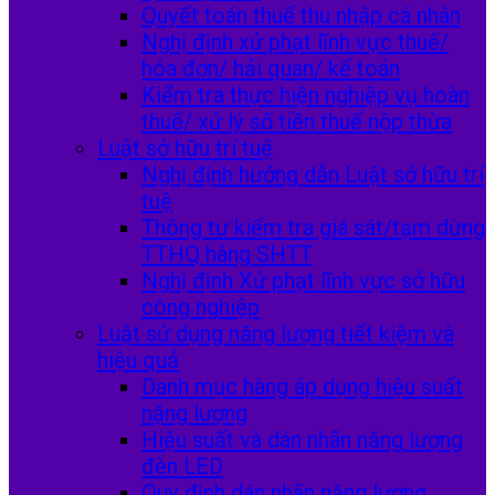
Quyết toán thuế thu nhập cá nhân
Nghị định xử phạt lĩnh vực thuế/
hóa đơn/ hải quan/ kế toán
Kiểm tra thực hiện nghiệp vụ hoàn
thuế/ xử lý số tiền thuế nộp thừa
Luật sở hữu trí tuệ
Nghị định hướng dẫn Luật sở hữu trí
tuệ
Thông tư kiểm tra giá sát/tạm dừng
TTHQ hàng SHTT
Nghị định Xử phạt lĩnh vực sở hữu
công nghiệp
Luật sử dụng năng lượng tiết kiệm và
hiệu quả
Danh mục hàng áp dụng hiệu suất
nặng lượng
Hiệu suất và dán nhãn năng lượng
đèn LED
Quy định dán nhãn năng lượng