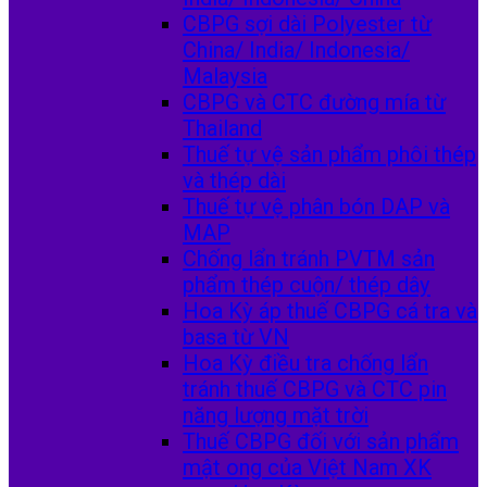
CBPG sợi dài Polyester từ
China/ India/ Indonesia/
Malaysia
CBPG và CTC đường mía từ
Thailand
Thuế tự vệ sản phẩm phôi thép
và thép dài
Thuế tự vệ phân bón DAP và
MAP
Chống lẩn tránh PVTM sản
phẩm thép cuộn/ thép dây
Hoa Kỳ áp thuế CBPG cá tra và
basa từ VN
Hoa Kỳ điều tra chống lẩn
tránh thuế CBPG và CTC pin
năng lượng mặt trời
Thuế CBPG đối với sản phẩm
mật ong của Việt Nam XK