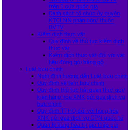
trên 1 cửa quốc gia
Danh sách tổ chức ủy quyền
KTCLNN phân bón/ thuốc
BVTV
Kiểm dịch thực vật
Quy định về thủ tục kiểm dịch
thực vật
Kiểm dịch thực vật đối với vật
liệu đóng gói bằng gỗ
Luật bưu chính
Nghị định hướng dẫn Luật bưu chính
Quy định về tem bưu chính
Quy định thủ tục hải quan thư/ gói/
kiện hàng hóa XNK gửi qua dịch vụ
bưu chính
Quy định TTHQ đối với hàng hóa
XNK gửi qua dịch vụ CPN quốc tế
Quản lý hàng hóa trị giá thấp gửi