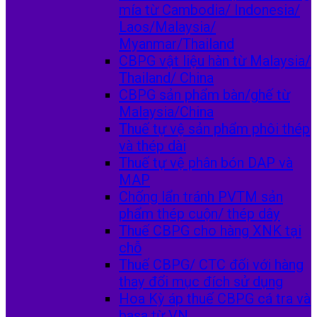
mía từ Cambodia/ Indonesia/
Laos/Malaysia/
Myanmar/Thailand
CBPG vật liệu hàn từ Malaysia/
Thailand/ China
CBPG sản phẩm bàn/ghế từ
Malaysia/China
Thuế tự vệ sản phẩm phôi thép
và thép dài
Thuế tự vệ phân bón DAP và
MAP
Chống lẩn tránh PVTM sản
phẩm thép cuộn/ thép dây
Thuế CBPG cho hàng XNK tại
chỗ
Thuế CBPG/ CTC đối với hàng
thay đổi mục đích sử dụng
Hoa Kỳ áp thuế CBPG cá tra và
basa từ VN