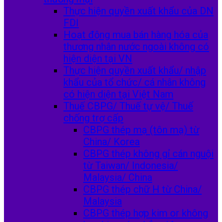
Thực hiện quyền xuất khẩu của DN
FDI
Hoạt động mua bán hàng hóa của
thương nhân nước ngoài không có
hiện diện tại VN
Thực hiện quyền xuất khẩu/ nhập
khẩu của tổ chức/ cá nhân không
có hiện diện tại Việt Nam
Thuế CBPG/ Thuế tự vệ/ Thuế
chống trợ cấp
CBPG thép mạ (tôn mạ) từ
China/ Korea
CBPG thép không gỉ cán nguội
từ Taiwan/ Indonesia/
Malaysia/ China
CBPG thép chữ H từ China/
Malaysia
CBPG thép hợp kim or không