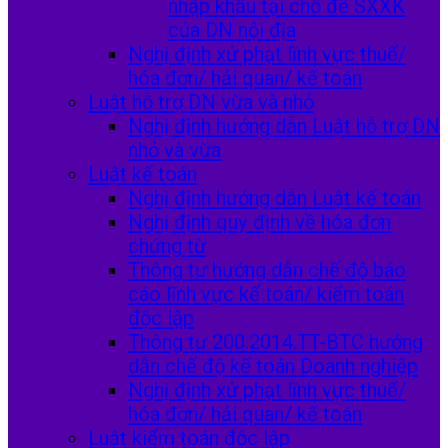
nhập khẩu tại chỗ để SXXK
của DN nội địa
Nghị định xử phạt lĩnh vực thuế/
hóa đơn/ hải quan/ kế toán
Luật hỗ trợ DN vừa và nhỏ
Nghị định hướng dẫn Luật hỗ trợ DN
nhỏ và vừa
Luật kế toán
Nghị định hướng dẫn Luật kế toán
Nghị định quy định về hóa đơn
chứng từ
Thông tư hướng dẫn chế độ báo
cáo lĩnh vực kế toán/ kiểm toán
độc lập
Thông tư 200.2014.TT-BTC hướng
dẫn chế độ kế toán Doanh nghiệp
Nghị định xử phạt lĩnh vực thuế/
hóa đơn/ hải quan/ kế toán
Luật kiểm toán độc lập