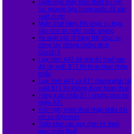
Danh mục máy móc thiết bị/ vật
tư/ nguyên liệu trong nước đã sản
xuất được
Miễn thuế hàng NK phục vụ trực
tiếp cho an ninh/ quốc phòng
Rà soát các lô hàng NK phục vụ
công tác phòng chống dịch
Covid19
Loại hình A42 đã nộp đủ thuế sau
đó tái xuất B13 thì hoàn thuế nhập
khẩu
Loại hình A41 và A11 nhưng phải tái
xuất B11 thì không được hoàn thuế
Hàng xuất khẩu B11 nhưng phải tái
nhập A31
Kiến nghị miễn thuế nhập khẩu đối
với xe điện mini
Triển khai các quy định về danh
mục miễn thuế