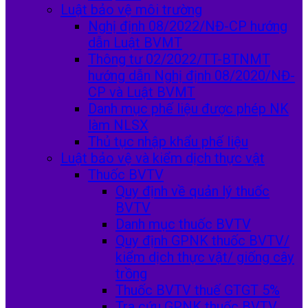
Luật bảo vệ môi trường
Nghị định 08/2022/NĐ-CP hướng
dẫn Luật BVMT
Thông tư 02/2022/TT-BTNMT
hướng dẫn Nghị định 08/2020/NĐ-
CP và Luật BVMT
Danh mục phế liệu được phép NK
làm NLSX
Thủ tục nhập khẩu phế liệu
Luật bảo vệ và kiểm dịch thực vật
Thuốc BVTV
Quy định về quản lý thuốc
BVTV
Danh mục thuốc BVTV
Quy định GPNK thuốc BVTV/
kiểm dịch thực vật/ giống cây
trồng
Thuốc BVTV thuế GTGT 5%
Tra cứu GPNK thuốc BVTV