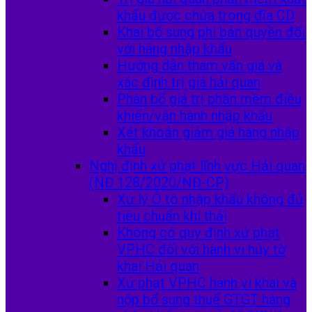
khẩu được chứa trong đĩa CD
Khai bổ sung phí bản quyền đối
với hàng nhập khẩu
Hướng dẫn tham vấn giá và
xác định trị giá hải quan
Phân bổ giá trị phần mềm điều
khiển/vận hành nhập khẩu
Xét khoản giảm giá hàng nhập
khẩu
Nghị định xử phạt lĩnh vực Hải quan
(NĐ 128/2020/NĐ-CP)
Xử lý Ô tô nhập khẩu không đủ
tiêu chuẩn khí thải
Không có quy định xử phạt
VPHC đối với hành vi hủy tờ
khai Hải quan
Xử phạt VPHC hành vi khai và
nộp bổ sung thuế GTGT hàng