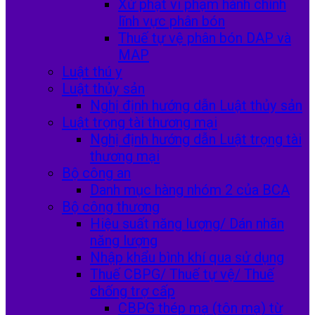
Xử phạt vi phạm hành chính
lĩnh vực phân bón
Thuế tự vệ phân bón DAP và
MAP
Luật thú y
Luật thủy sản
Nghị định hướng dẫn Luật thủy sản
Luật trọng tài thương mại
Nghị định hướng dẫn Luật trọng tài
thương mại
Bộ công an
Danh mục hàng nhóm 2 của BCA
Bộ công thương
Hiệu suất năng lượng/ Dán nhãn
năng lượng
Nhập khẩu bình khí qua sử dụng
Thuế CBPG/ Thuế tự vệ/ Thuế
chống trợ cấp
CBPG thép mạ (tôn mạ) từ