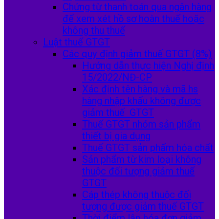
Chứng từ thanh toán qua ngân hàng
để xem xét hồ sơ hoàn thuế hoặc
không thu thuế
Luật thuế GTGT
Các quy định giảm thuế GTGT (8%)
Hướng dẫn thực hiện Nghị định
15/2022/NĐ-CP
Xác định tên hàng và mã hs
hàng nhập khẩu không được
giảm thuế GTGT
Thuế GTGT nhóm sản phẩm
thiết bị gia dụng
Thuế GTGT sản phẩm hóa chất
Sản phẩm từ kim loại không
thuộc đối tượng giảm thuế
GTGT
Cáp thép không thuộc đối
tượng được giảm thuế GTGT
Thời điểm lập hóa đơn giảm