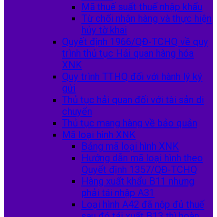
Mã thuế suất thuế nhập khẩu
Từ chối nhận hàng và thực hiện
hủy tờ khai
Quyết định 1966/QĐ-TCHQ về quy
trình thủ tục Hải quan hàng hóa
XNK
Quy trình TTHQ đối với hành lý ký
gửi
Thủ tục hải quan đối với tài sản di
chuyển
Thủ tục mang hàng về bảo quản
Mã loại hình XNK
Bảng mã loại hình XNK
Hướng dẫn mã loại hình theo
Quyết định 1357/QĐ-TCHQ
Hàng xuất khẩu B11 nhưng
phải tái nhập A31
Loại hình A42 đã nộp đủ thuế
sau đó tái xuất B13 thì hoàn