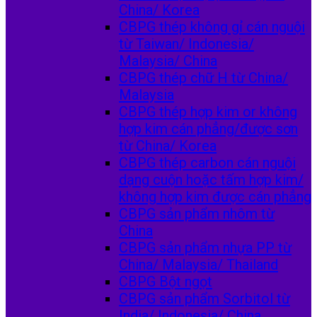
China/ Korea
CBPG thép không gỉ cán nguội
từ Taiwan/ Indonesia/
Malaysia/ China
CBPG thép chữ H từ China/
Malaysia
CBPG thép hợp kim or không
hợp kim cán phẳng/được sơn
từ China/ Korea
CBPG thép carbon cán nguội
dạng cuộn hoặc tấm hợp kim/
không hợp kim được cán phẳng
CBPG sản phẩm nhôm từ
China
CBPG sản phẩm nhựa PP từ
China/ Malaysia/ Thailand
CBPG Bột ngọt
CBPG sản phẩm Sorbitol từ
India/ Indonesia/ China