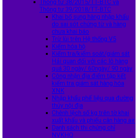
Thông tư 38/2015/TT-BTC và
Thông tư 39/2018/TT-BTC
Khai bổ sung hàng nhập khẩu
do sai sót chứng từ và hàng
chưa khai báo
Trừ lùi trên Hệ thống V5
Kiểm hóa hộ
Kiểm tra/kiểm soát/giám sát
Hải quan đối với các lô hàng
quá 30 ngày/ 60ngày/ 90 ngày
Công nhận địa điểm tập kết
kiểm tra giám sát hàng hóa
XNK
Nhập khẩu phế liệu qua đường
thủy nội địa
Chênh lệch số kg trên tờ khai
xuất khẩu và phiếu cân hàng air
Danh sách thi chứng chỉ
NVKHQ