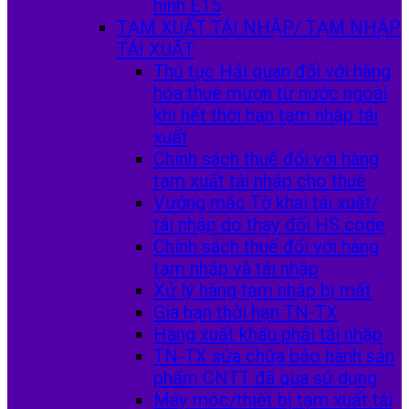
hình E15
TẠM XUẤT TÁI NHẬP/ TẠM NHẬP
TÁI XUẤT
Thủ tục Hải quan đối với hàng
hóa thuê mượn từ nước ngoài
khi hết thời hạn tạm nhập tái
xuất
Chính sách thuế đối với hàng
tạm xuất tái nhập cho thuê
Vướng mắc Tờ khai tái xuất/
tái nhập do thay đổi HS code
Chính sách thuế đối với hàng
tạm nhập và tái nhập
Xử lý hàng tạm nhập bị mất
Gia hạn thời hạn TN-TX
Hàng xuất khẩu phải tái nhập
TN-TX sửa chữa bảo hành sản
phẩm CNTT đã qua sử dụng
Máy móc/thiết bị tạm xuất tái