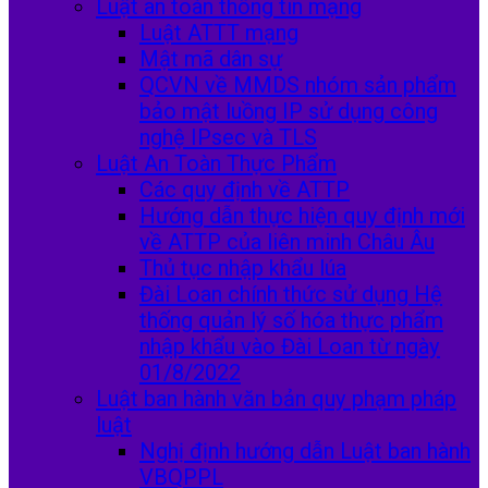
Luật an toàn thông tin mạng
Luật ATTT mạng
Mật mã dân sự
QCVN về MMDS nhóm sản phẩm
bảo mật luồng IP sử dụng công
nghệ IPsec và TLS
Luật An Toàn Thực Phẩm
Các quy định về ATTP
Hướng dẫn thực hiện quy định mới
về ATTP của liên minh Châu Âu
Thủ tục nhập khẩu lúa
Đài Loan chính thức sử dụng Hệ
thống quản lý số hóa thực phẩm
nhập khẩu vào Đài Loan từ ngày
01/8/2022
Luật ban hành văn bản quy phạm pháp
luật
Nghị định hướng dẫn Luật ban hành
VBQPPL