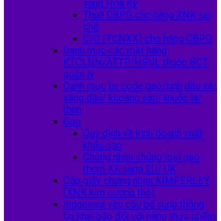
sang Hoa Kỳ
Thuế CBPG cho hàng XNK tại
chỗ
C/O (TCNXX) cho hàng CBPG
Danh mục các mặt hàng
KTCLNN/ATTP/HSNL thuộc BCT
quản lý
Danh mục hs code gạo/tinh dầu xá/
xăng dầu/ khoáng sản/ thuốc lá/
than
Gạo
Quy định về kinh doanh xuất
khẩu gạo
Chứng nhận chủng loại gạo
thơm XK sang EU/ UK
Cấp giấy chứng nhận KIMPERLEY
(XNK kim cương thô)
Indonesia yêu cầu bổ sung thông
tin khai báo đối với hàng thực phẩm