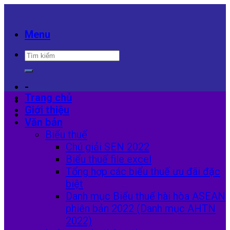
Skip
to
content
Menu
-
Trang chủ
Giới thiệu
-
Văn bản
Biểu thuế
Chú giải SEN 2022
Biểu thuế file excel
Tổng hợp các biểu thuế ưu đãi đặc
biệt
Danh mục Biểu thuế hài hòa ASEAN
phiên bản 2022 (Danh mục AHTN
2022)