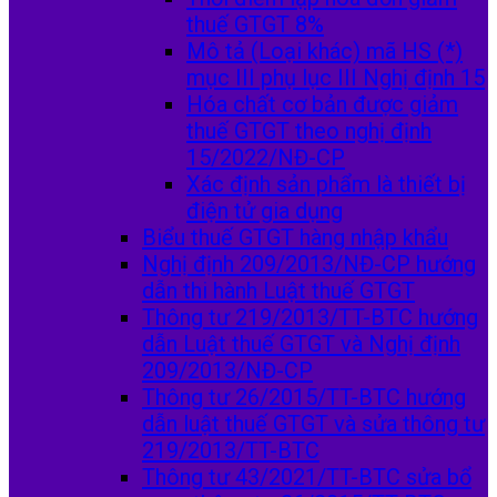
thuế GTGT 8%
Mô tả (Loại khác) mã HS (*)
mục III phụ lục III Nghị định 15
Hóa chất cơ bản được giảm
thuế GTGT theo nghị định
15/2022/NĐ-CP
Xác định sản phẩm là thiết bị
điện tử gia dụng
Biểu thuế GTGT hàng nhập khẩu
Nghị định 209/2013/NĐ-CP hướng
dẫn thi hành Luật thuế GTGT
Thông tư 219/2013/TT-BTC hướng
dẫn Luật thuế GTGT và Nghị định
209/2013/NĐ-CP
Thông tư 26/2015/TT-BTC hướng
dẫn luật thuế GTGT và sửa thông tư
219/2013/TT-BTC
Thông tư 43/2021/TT-BTC sửa bổ