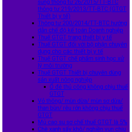
sung thông tư 26/2015/TT-BTC
thông tư 219/2013/TT-BTC (GTGT
Thiết bị y tế)
Thông tư 200/2014/TT-BTC hướng
dẫn chế độ kế toán Doanh nghiệp
Thuế GTGT trang thiết bị y tế
Thuế GTGT đối với bộ phận chuyên
dụng cho các thiết bị y tế
Thuế GTGT chế phẩm sinh học xử
lý môi trường
Thuế GTGT Thiết bị chuyên dùng
sản xuất nông nghiệp
Ổ đẻ thủ công không chịu thuế
GTGT
Vỏ thông/ mùn dừa/ mùn sơ dừa/
than bùn/ rêu rớn không chịu thuế
GTGT
Mủ cao su sơ chế thuế GTGT là 5%
Chè xanh sấy khô/ nghiền vụn chịu