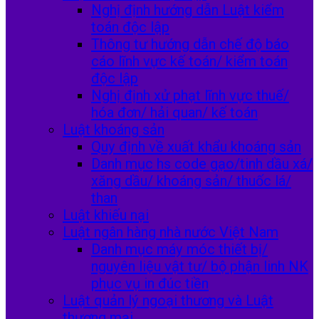
Nghị định hướng dẫn Luật kiểm
toán độc lập
Thông tư hướng dẫn chế độ báo
cáo lĩnh vực kế toán/ kiểm toán
độc lập
Nghị định xử phạt lĩnh vực thuế/
hóa đơn/ hải quan/ kế toán
Luật khoáng sản
Quy định về xuất khẩu khoáng sản
Danh mục hs code gạo/tinh dầu xá/
xăng dầu/ khoáng sản/ thuốc lá/
than
Luật khiếu nại
Luật ngân hàng nhà nước Việt Nam
Danh mục máy móc thiết bị/
nguyên liệu vật tư/ bộ phận linh NK
phục vụ in đúc tiền
Luật quản lý ngoại thương và Luật
thương mại