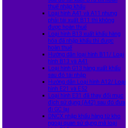
thuế nhập khẩu
Loại hình A41 và A11 nhưng
phải tái xuất B11 thì không
được hoàn thuế
Loại hình B13 xuất khẩu hàng
hóa đã nhập khẩu thì được
hoàn thuế
Hướng dẫn loại hình B11/ Loại
hình B13 và A41
Loại hình G13 hàng xuất khẩu
sau đó tái nhập
Hướng dẫn Loại hình A12/ Loại
hình E21 và E52
Loại hình E31 đã thay đổi mục
đích sử dụng (A42) sau đó đưa
đi GC lại
DNCX nhập khẩu hàng từ kho
ngoại quan sử dụng mã loại