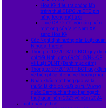
Hoa Kỳ điều tra chống lẩn
tránh thuế CBPG và CTC pin
năng lượng mặt trời
Thuế CBPG đối với sản phẩm
mật ong của Việt Nam XK
sang Hoa Kỳ
Các Nghị định hướng dẫn Luật quản
lý ngoại thương
Thông tư 12/2018/TT-BCT quy định
chi tiết Nghị định 69/2018/NĐ-CP
và Luật QLNT (Danh mục cấm)
Thông tư 37/2019/TT-BCT quy định
về biện pháp phòng vệ thương mại
Nhập khẩu mặt hàng gạo và lá
thuốc lá khô có xuất xứ từ Vương
quốc Campuchia theo hạn ngạch
thuế quan năm 2023 và năm 2024
Luật quản lý thuế