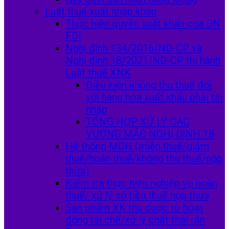
Luật thuế xuất nhập khẩu
Thực hiện quyền xuất khẩu của DN
FDI
Nghị định 134/2016/NĐ-CP và
Nghị định 18/2021/NĐ-CP thi hành
Luật thuế XNK
Điều kiện không thu thuế đối
với hàng hóa xuất khẩu phải tái
nhập
TỔNG HỢP XỬ LÝ CÁC
VƯỚNG MẮC NGHỊ ĐỊNH 18
Hệ thống MGH (miễn thuế/giảm
thuế/hoàn thuế/không thu thuế/nộp
thừa)
Kiểm tra thực hiện nghiệp vụ hoàn
thuế/ xử lý số tiền thuế nộp thừa
Sản phẩm XK thu được từ hoạt
động tái chế/xử lý chất thải rắn