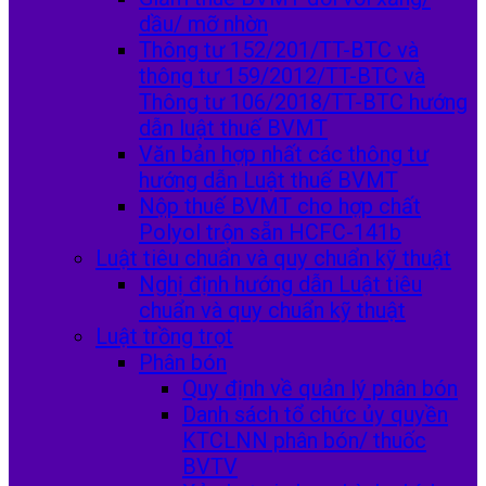
dầu/ mỡ nhờn
Thông tư 152/201/TT-BTC và
thông tư 159/2012/TT-BTC và
Thông tư 106/2018/TT-BTC hướng
dẫn luật thuế BVMT
Văn bản hợp nhất các thông tư
hướng dẫn Luật thuế BVMT
Nộp thuế BVMT cho hợp chất
Polyol trộn sẵn HCFC-141b
Luật tiêu chuẩn và quy chuẩn kỹ thuật
Nghị định hướng dẫn Luật tiêu
chuẩn và quy chuẩn kỹ thuật
Luật trồng trọt
Phân bón
Quy định về quản lý phân bón
Danh sách tổ chức ủy quyền
KTCLNN phân bón/ thuốc
BVTV