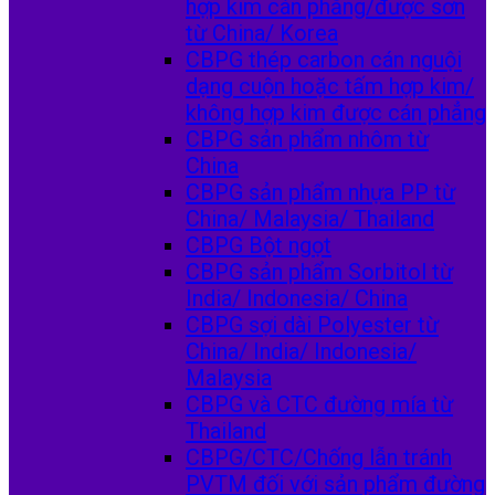
hợp kim cán phẳng/được sơn
từ China/ Korea
CBPG thép carbon cán nguội
dạng cuộn hoặc tấm hợp kim/
không hợp kim được cán phẳng
CBPG sản phẩm nhôm từ
China
CBPG sản phẩm nhựa PP từ
China/ Malaysia/ Thailand
CBPG Bột ngọt
CBPG sản phẩm Sorbitol từ
India/ Indonesia/ China
CBPG sợi dài Polyester từ
China/ India/ Indonesia/
Malaysia
CBPG và CTC đường mía từ
Thailand
CBPG/CTC/Chống lẫn tránh
PVTM đối với sản phẩm đường